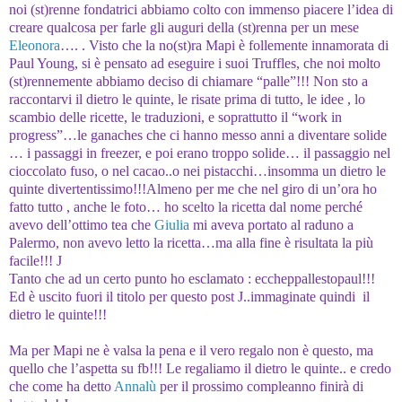
noi (st)renne fondatrici abbiamo colto con immenso piacere l’idea di
creare qualcosa per farle gli auguri della (st)renna per un mese
Eleonora
…. . Visto che la no(st)ra Mapi è follemente innamorata di
Paul Young, si è pensato ad eseguire i suoi Truffles, che noi molto
(st)rennemente abbiamo deciso di chiamare “palle”!!! Non sto a
raccontarvi il dietro le quinte, le risate prima di tutto, le idee , lo
scambio delle ricette, le traduzioni, e soprattutto il “work in
progress”…le ganaches che ci hanno messo anni a diventare solide
… i passaggi in freezer, e poi erano troppo solide… il passaggio nel
cioccolato fuso, o nel cacao..o nei pistacchi…insomma un dietro le
quinte divertentissimo!!!Almeno per me che nel giro di un’ora ho
fatto tutto , anche le foto… ho scelto la ricetta dal nome perché
avevo dell’ottimo tea che
Giulia
mi aveva portato al raduno a
Palermo, non avevo letto la ricetta…ma alla fine è risultata la più
facile!!!
J
Tanto che ad un certo punto ho esclamato : eccheppallestopaul!!!
Ed è uscito fuori il titolo per questo post
J
..immaginate quindi il
dietro le quinte!!!
Ma per Mapi ne è valsa la pena e il vero regalo non è questo, ma
quello che l’aspetta su fb!!! Le regaliamo il dietro le quinte.. e credo
che come ha detto
Annalù
per il prossimo compleanno finirà di