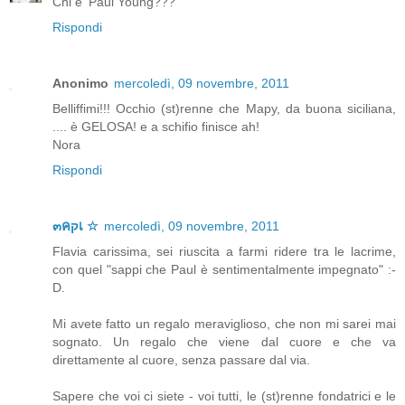
Chi e' Paul Young???
Rispondi
Anonimo
mercoledì, 09 novembre, 2011
Belliffimi!!! Occhio (st)renne che Mapy, da buona siciliana,
.... è GELOSA! e a schifio finisce ah!
Nora
Rispondi
๓คקเ ☆
mercoledì, 09 novembre, 2011
Flavia carissima, sei riuscita a farmi ridere tra le lacrime,
con quel "sappi che Paul è sentimentalmente impegnato" :-
D.
Mi avete fatto un regalo meraviglioso, che non mi sarei mai
sognato. Un regalo che viene dal cuore e che va
direttamente al cuore, senza passare dal via.
Sapere che voi ci siete - voi tutti, le (st)renne fondatrici e le