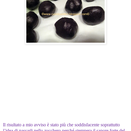
Il risultato a mio avviso è stato più che soddisfacente soprattutto
l’idea di passarli nello zucchero perché stempera il sapore forte del