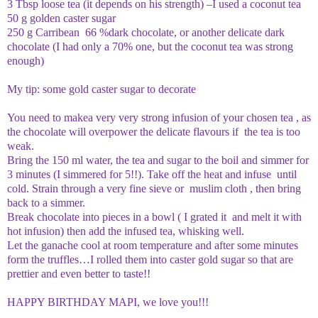
3 Tbsp loose tea (it depends on his strength) –I used a coconut tea
50 g golden caster sugar
250 g Carribean 66 %dark chocolate, or another delicate dark
chocolate (I had only a 70% one, but the coconut tea was strong
enough)
My tip: some gold caster sugar to decorate
You need to makea very very strong infusion of your chosen tea , as
the chocolate will overpower the delicate flavours if the tea is too
weak.
Bring the 150 ml water, the tea and sugar to the boil and simmer for
3 minutes (I simmered for 5!!). Take off the heat and infuse until
cold. Strain through a very fine sieve or muslim cloth , then bring
back to a simmer.
Break chocolate into pieces in a bowl ( I grated it and melt it with
hot infusion) then add the infused tea, whisking well.
Let the ganache cool at room temperature and after some minutes
form the truffles…I rolled them into caster gold sugar so that are
prettier and even better to taste!!
HAPPY BIRTHDAY MAPI, we love you!!!