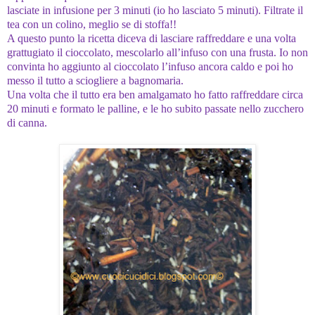
lasciate in infusione per 3 minuti (io ho lasciato 5 minuti). Filtrate il
tea con un colino, meglio se di stoffa!!
A questo punto la ricetta diceva di lasciare raffreddare e una volta
grattugiato il cioccolato, mescolarlo all’infuso con una frusta. Io non
convinta ho aggiunto al cioccolato l’infuso ancora caldo e poi ho
messo il tutto a sciogliere a bagnomaria.
Una volta che il tutto era ben amalgamato ho fatto raffreddare circa
20 minuti e formato le palline, e le ho subito passate nello zucchero
di canna.