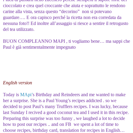
cioccolato e crea quel croccante che aiuta e soprattutto le rendono
carine alla vista, senza questo “decorino” non si potevano
guardare…. E ora capisco perché la ricetta non era corredata da
nessuna foto!! Ed inoltre all’assaggio si riesce a sentire il retrogusto
del tea utilizzato.
BUON COMPLEANNO MAPI , ti vogliamo bene… ma sappi che
Paul è già sentimentalmente impegnato
English version
Today is
MApi’
s Birthday and Reindeers and me wanted to make
her a surprise. She is a Paul Young’s recipes addicted . so we
decided to post Paul’s many Trufflers recipes. I was lucky, because
last Sunday I recived a good coconut tea and I used it in this recipe.
Preparing this surprise was too funny , we laughed a lot to decide
how to post our recipes .. and on FB we spent a lot of time to
choose recipes, birthday card, translation for recipes in English…