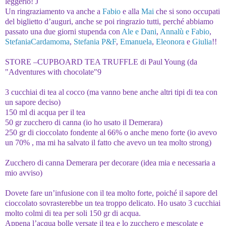
leggerlo!
J
Un ringraziamento va anche a
Fabio
e alla
Mai
che si sono occupati
del biglietto d’auguri, anche se poi ringrazio tutti, perché abbiamo
passato una due giorni stupenda con
Ale e Dani
,
Annalù e Fabio
,
StefaniaCardamoma
,
Stefania P&F
,
Emanuela
,
Eleonora
e
Giulia
!!
STORE –CUPBOARD TEA TRUFFLE di Paul Young (da
"Adventures with chocolate"9
3 cucchiai di tea al cocco (ma vanno bene anche altri tipi di tea con
un sapore deciso)
150 ml di acqua per il tea
50 gr zucchero di canna (io ho usato il Demerara)
250 gr di cioccolato fondente al 66% o anche meno forte (io avevo
un 70% , ma mi ha salvato il fatto che avevo un tea molto strong)
Zucchero di canna Demerara per decorare (idea mia e necessaria a
mio avviso)
Dovete fare un’infusione con il tea molto forte, poiché il sapore del
cioccolato sovrasterebbe un tea troppo delicato. Ho usato 3 cucchiai
molto colmi di tea per soli 150 gr di acqua.
Appena l’acqua bolle versate il tea e lo zucchero e mescolate e