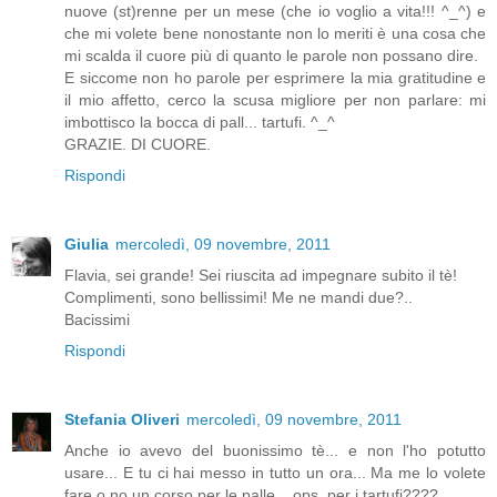
nuove (st)renne per un mese (che io voglio a vita!!! ^_^) e
che mi volete bene nonostante non lo meriti è una cosa che
mi scalda il cuore più di quanto le parole non possano dire.
E siccome non ho parole per esprimere la mia gratitudine e
il mio affetto, cerco la scusa migliore per non parlare: mi
imbottisco la bocca di pall... tartufi. ^_^
GRAZIE. DI CUORE.
Rispondi
Giulia
mercoledì, 09 novembre, 2011
Flavia, sei grande! Sei riuscita ad impegnare subito il tè!
Complimenti, sono bellissimi! Me ne mandi due?..
Bacissimi
Rispondi
Stefania Oliveri
mercoledì, 09 novembre, 2011
Anche io avevo del buonissimo tè... e non l'ho potutto
usare... E tu ci hai messo in tutto un ora... Ma me lo volete
fare o no un corso per le palle... ops, per i tartufi????