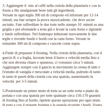
3. Aggiungete il mix al caffè nella ciotola della planetaria e con la
frusta a filo amalgamate bene tutti gli ingredienti.
Versate in ogni teglia 300 ml di composto ed infornate per 12-14
minuti, ma fate sempre la prova stuzzicadente, che deve uscire
asciutto. Fate raffreddare le due torte nello stampo 10 minuti su una
griglia e poi sformatele a testa giù e levate la carta forno e rigiratele
e fatele raffreddare. Nel frattempo imburrate nuovamente le due
teglie e rivestite fondo e bordi con la carta forno. Versate in
entrambe 300 ml di composto e cuocete come sopra.
4.Finite di preparare il frosting. Nella ciotola della planetaria, con il
gancio K o a foglia, lavorate bene il burro a velocità media fino a
che non diventa chiaro e spumoso, ci vorranno circa 5 minuti.
Aggiungete sempre con il gancio in movimento la crema di latte e
l'estratto di vaniglia e mescolate a velocità media, pulendo di tan
to
in tanto le pareti della ciotola con una spatola, aumentando la
velocità per 3-5 minuti.
5-Posizionate un primo strato di torta su un sotto torta o piatto da
portata e con una spatola per torte spalmate circa 150-170 grammi
di frosting fino al bordo, ripetete questa operazione per ogni strato
di torta e con il restante frosting e la spatola ricoprite i bordi. Vostra