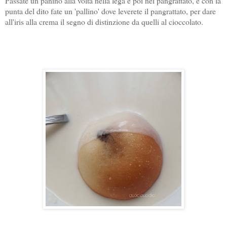
Passate un panino alla volta nella lega e poi nel pangrattato, e con la
punta del dito fate un 'pallino' dove leverete il pangrattato, per dare
all'iris alla crema il segno di distinzione da quelli al cioccolato.