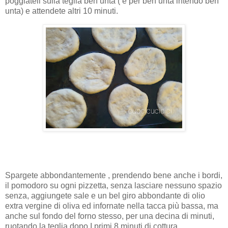
poggiateli sulla teglia ben unta ( e per ben unta intendo ben
unta) e attendete altri 10 minuti.
Spargete abbondantemente , prendendo bene anche i bordi,
il pomodoro su ogni pizzetta, senza lasciare nessuno spazio
senza, aggiungete sale e un bel giro abbondante di olio
extra vergine di oliva ed infornate nella tacca più bassa, ma
anche sul fondo del forno stesso, per una decina di minuti,
ruotando la teglia dopo I primi 8 minuti di cottura.