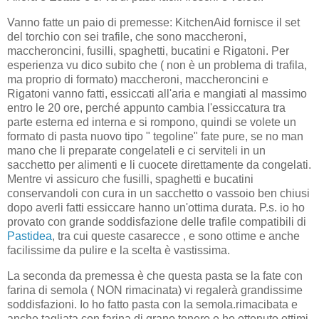
Vanno fatte un paio di premesse: KitchenAid fornisce il set
del torchio con sei trafile, che sono maccheroni,
maccheroncini, fusilli, spaghetti, bucatini e Rigatoni. Per
esperienza vu dico subito che ( non è un problema di trafila,
ma proprio di formato) maccheroni, maccheroncini e
Rigatoni vanno fatti, essiccati all'aria e mangiati al massimo
entro le 20 ore, perché appunto cambia l'essiccatura tra
parte esterna ed interna e si rompono, quindi se volete un
formato di pasta nuovo tipo " tegoline" fate pure, se no man
mano che li preparate congelateli e ci serviteli in un
sacchetto per alimenti e li cuocete direttamente da congelati.
Mentre vi assicuro che fusilli, spaghetti e bucatini
conservandoli con cura in un sacchetto o vassoio ben chiusi
dopo averli fatti essiccare hanno un'ottima durata. P.s. io ho
provato con grande soddisfazione delle trafile compatibili di
Pastidea
, tra cui queste casarecce , e sono ottime e anche
facilissime da pulire e la scelta è vastissima.
La seconda da premessa è che questa pasta se la fate con
farina di semola ( NON rimacinata) vi regalerà grandissime
soddisfazioni. Io ho fatto pasta con la semola.rimacibata e
anche tagliata con farina di grano tenero e ho ottenuto ottimi