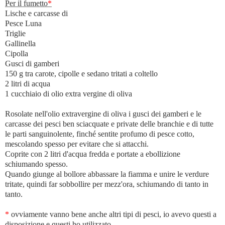
Per il fumetto
*
Lische e carcasse di
Pesce Luna
Triglie
Gallinella
Cipolla
Gusci di gamberi
150 g tra carote, cipolle e sedano tritati a coltello
2 litri di acqua
1 cucchiaio di olio extra vergine di oliva
Rosolate nell'olio extravergine di oliva i gusci dei gamberi e le
carcasse dei pesci ben sciacquate e private delle branchie e di tutte
le parti sanguinolente, finché sentite profumo di pesce cotto,
mescolando spesso per evitare che si attacchi.
Coprite con 2 litri d'acqua fredda e portate a ebollizione
schiumando spesso.
Quando giunge al bollore abbassare la fiamma e unire le verdure
tritate, quindi far sobbollire per mezz'ora, schiumando di tanto in
tanto.
*
ovviamente vanno bene anche altri tipi di pesci, io avevo questi a
disposizione e questi ho utilizzato.