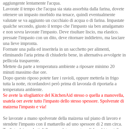
aggiungente lentamente l'acqua.
Lavorate il tempo che l'acqua sia stata assorbita dalla farina, dovete
ottenere un impasto morbido ma tenace, quindi eventualmente
valutate se va aggiunto un cucchiaio di acqua o di farina. Impastate
qualche secondo, giusto il tempo che l'impasto sia ben amalgamato
e non sovra lavorate l'impasto. Deve risultare liscio, ma elastico.
pressate l'impasto con un dito, deve ritornare inddietrro, ma lasciare
una lieve impronta.
Formate una palla ed inseritela in un sacchetto per alimenti,
eliminando l'aria prima di chiuderlo bene, in alternativa avvolgete in
pellicola trasparente.
Mettete da parte a temperatura ambiente a riposare minimo 20
minuti massimo due ore.
Dopo questo riposo potete fare i ravioli, oppure metterla in frigo
tutta la notte, ricordandovi però prima di lavorala di riportarla a
temperatura ambiente.
Se avete la sfogliatrice del KitchenAid stesso o quella a manovella,
usatela oer avete tutto l'impasto dello stesso spessore. Spolverate di
maizena l'impasto e via!
Se lavorate a mano spolverate della maizena sul piano di lavoro e
stendete l'impasto con il mattarello ad uno spessore di 2 mm circa.