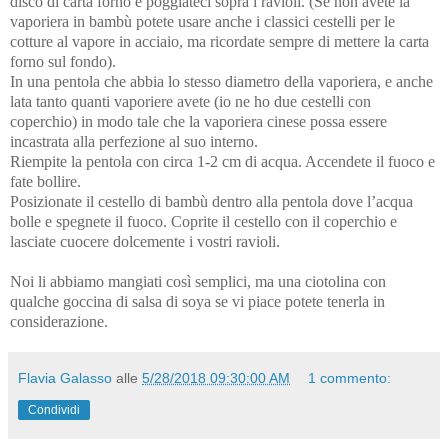
disco di carta forno e poggiateci sopra i ravioli. (Se non avete la
vaporiera in bambù potete usare anche i classici cestelli per le
cotture al vapore in acciaio, ma ricordate sempre di mettere la carta
forno sul fondo).
In una pentola che abbia lo stesso diametro della vaporiera, e anche
lata tanto quanti vaporiere avete (io ne ho due cestelli con
coperchio) in modo tale che la vaporiera cinese possa essere
incastrata alla perfezione al suo interno.
Riempite la pentola con circa 1-2 cm di acqua. Accendete il fuoco e
fate bollire.
Posizionate il cestello di bambù dentro alla pentola dove l’acqua
bolle e spegnete il fuoco. Coprite il cestello con il coperchio e
lasciate cuocere dolcemente i vostri ravioli.
Noi li abbiamo mangiati così semplici, ma una ciotolina con
qualche goccina di salsa di soya se vi piace potete tenerla in
considerazione.
Flavia Galasso
alle
5/28/2018 09:30:00 AM
1 commento:
Condividi