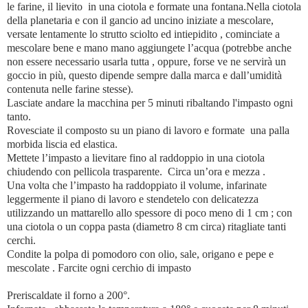
le farine, il lievito in una ciotola e formate una fontana.Nella ciotola
della planetaria e con il gancio ad uncino iniziate a mescolare,
versate lentamente lo strutto sciolto ed intiepidito , cominciate a
mescolare bene e mano mano aggiungete l’acqua (potrebbe anche
non essere necessario usarla tutta , oppure, forse ve ne servirà un
goccio in più, questo dipende sempre dalla marca e dall’umidità
contenuta nelle farine stesse).
Lasciate andare la macchina per 5 minuti ribaltando l'impasto ogni
tanto.
Rovesciate il composto su un piano di lavoro e formate una palla
morbida liscia ed elastica.
Mettete l’impasto a lievitare fino al raddoppio in una ciotola
chiudendo con pellicola trasparente. Circa un’ora e mezza .
Una volta che l’impasto ha raddoppiato il volume, infarinate
leggermente il piano di lavoro e stendetelo con delicatezza
utilizzando un mattarello allo spessore di poco meno di 1 cm ; con
una ciotola o un coppa pasta (diametro 8 cm circa) ritagliate tanti
cerchi.
Condite la polpa di pomodoro con olio, sale, origano e pepe e
mescolate . Farcite ogni cerchio di impasto
Preriscaldate il forno a 200°.