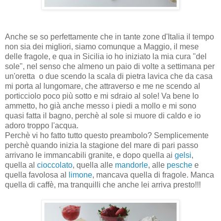
Anche se so perfettamente che in tante zone d'Italia il tempo
non sia dei migliori, siamo comunque a Maggio, il mese
delle fragole, e qua in Sicilia io ho iniziato la mia cura "del
sole", nel senso che almeno un paio di volte a settimana per
un'oretta o due scendo la scala di pietra lavica che da casa
mi porta al lungomare, che attraverso e me ne scendo al
porticciolo poco più sotto e mi sdraio al sole! Va bene lo
ammetto, ho già anche messo i piedi a mollo e mi sono
quasi fatta il bagno, perchè al sole si muore di caldo e io
adoro troppo l'acqua.
Perchè vi ho fatto tutto questo preambolo? Semplicemente
perchè quando inizia la stagione del mare di pari passo
arrivano le immancabili granite, e dopo quella ai
gelsi
,
quella al
cioccolato
, quella alle
mandorle
, alle
pesche
e
quella favolosa al
limone
, mancava quella di fragole. Manca
quella di caffè, ma tranquilli che anche lei arriva presto!!!