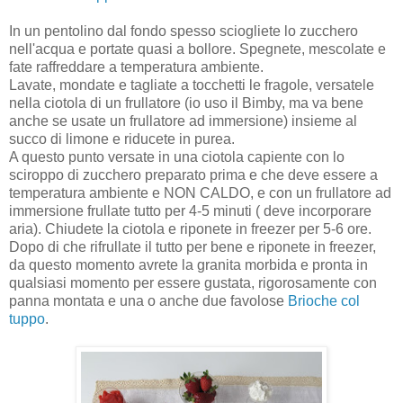
In un pentolino dal fondo spesso sciogliete lo zucchero
nell'acqua e portate quasi a bollore. Spegnete, mescolate e
fate raffreddare a temperatura ambiente.
Lavate, mondate e tagliate a tocchetti le fragole, versatele
nella ciotola di un frullatore (io uso il Bimby, ma va bene
anche se usate un frullatore ad immersione) insieme al
succo di limone e riducete in purea.
A questo punto versate in una ciotola capiente con lo
sciroppo di zucchero preparato prima e che deve essere a
temperatura ambiente e NON CALDO, e con un frullatore ad
immersione frullate tutto per 4-5 minuti ( deve incorporare
aria). Chiudete la ciotola e riponete in freezer per 5-6 ore.
Dopo di che rifrullate il tutto per bene e riponete in freezer,
da questo momento avrete la granita morbida e pronta in
qualsiasi momento per essere gustata, rigorosamente con
panna montata e una o anche due favolose
Brioche col
tuppo
.