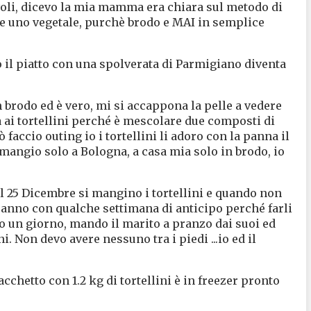
voli, dicevo la mia mamma era chiara sul metodo di
e uno vegetale, purchè brodo e MAI in semplice
o il piatto con una spolverata di Parmigiano diventa
n brodo ed è vero, mi si accappona la pelle a vedere
a ai tortellini perché è mescolare due composti di
ò faccio outing io i tortellini li adoro con la panna il
 mangio solo a Bologna, a casa mia solo in brodo, io
.
il 25 Dicembre si mangino i tortellini e quando non
anno con qualche settimana di anticipo perché farli
do un giorno, mando il marito a pranzo dai suoi ed
ni. Non devo avere nessuno tra i piedi ...io ed il
acchetto con 1.2 kg di tortellini è in freezer pronto