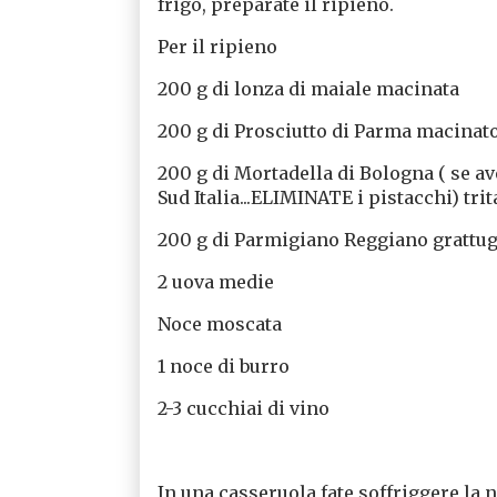
frigo, preparate il ripieno.
Per il ripieno
200 g di lonza di maiale macinata
200 g di Prosciutto di Parma macinat
200 g di Mortadella di Bologna ( se av
Sud Italia...ELIMINATE i pistacchi) tri
200 g di Parmigiano Reggiano grattu
2 uova medie
Noce moscata
1 noce di burro
2-3 cucchiai di vino
In una casseruola fate soffriggere la n