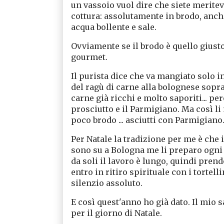
un vassoio vuol dire che siete merite
cottura: assolutamente in brodo, anch
acqua bollente e sale.
Ovviamente se il brodo è quello giust
gourmet.
Il purista dice che va mangiato solo i
del ragù di carne alla bolognese sopr
carne già ricchi e molto saporiti... per
prosciutto e il Parmigiano. Ma così li
poco brodo ... asciutti con Parmigiano
Per Natale la tradizione per me è che 
sono su a Bologna me li preparo ogni 
da soli il lavoro è lungo, quindi pren
entro in ritiro spirituale con i tortelli
silenzio assoluto.
E così quest'anno ho già dato. Il mio s
per il giorno di Natale.