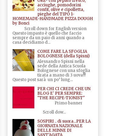
ORE- con pepato fresco,
acciughe, pomodorini
confit, olive e cipolletta,
pieghe del TIPO 1-
HOMEMADE-HANDMADE PIZZA DOUGH
by Bonci
Scroll down for English version
Questo impasto è quello che faccio
sempre da un paio di anni quando a
casa decidiamo d...
COME FARE LA SFOGLIA
BOLOGNESE (della Spisni)
Alessandro Spisni nella
sede della Antica Scuola
Bolognese con una sfoglia
tirata a mano di 3 uova!!!
Questo post sarà un po’ lung...
PER CHI CI CREDE CHE UN
BLOG E' PER SEMPRE:
"THE RECIPE-TIONIST"
Primo banner
Scroll dow...
SOSPIRI .. di suora...PER LA
GIORNATA NAZIONALE
DELLE MINNE DI
SANT'AGATA