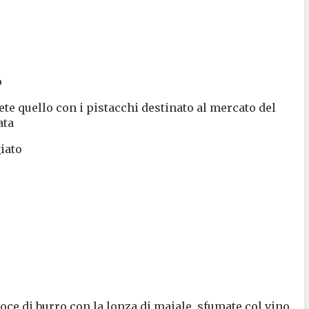
o
ete quello con i pistacchi destinato al mercato del
tata
giato
oce di burro con la lonza di maiale, sfumate col vino,