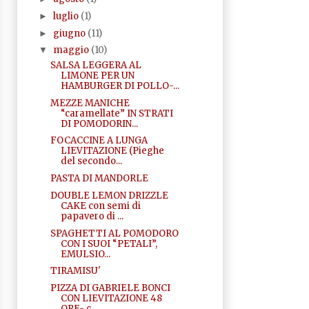
luglio
(1)
►
giugno
(11)
►
maggio
(10)
▼
SALSA LEGGERA AL
LIMONE PER UN
HAMBURGER DI POLLO-...
MEZZE MANICHE
“caramellate” IN STRATI
DI POMODORIN...
FOCACCINE A LUNGA
LIEVITAZIONE (Pieghe
del secondo...
PASTA DI MANDORLE
DOUBLE LEMON DRIZZLE
CAKE con semi di
papavero di ...
SPAGHETTI AL POMODORO
CON I SUOI “PETALI”,
EMULSIO...
TIRAMISU'
PIZZA DI GABRIELE BONCI
CON LIEVITAZIONE 48
ORE- c...