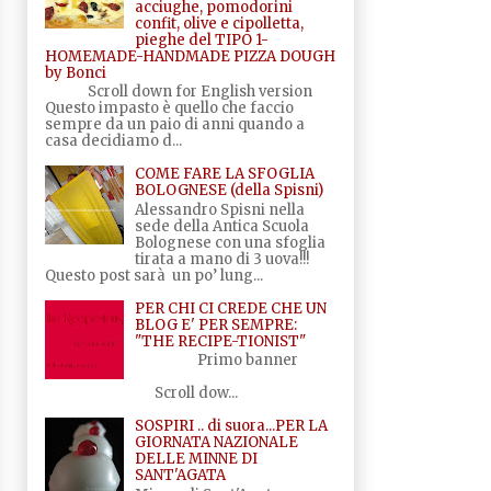
acciughe, pomodorini
confit, olive e cipolletta,
pieghe del TIPO 1-
HOMEMADE-HANDMADE PIZZA DOUGH
by Bonci
Scroll down for English version
Questo impasto è quello che faccio
sempre da un paio di anni quando a
casa decidiamo d...
COME FARE LA SFOGLIA
BOLOGNESE (della Spisni)
Alessandro Spisni nella
sede della Antica Scuola
Bolognese con una sfoglia
tirata a mano di 3 uova!!!
Questo post sarà un po’ lung...
PER CHI CI CREDE CHE UN
BLOG E' PER SEMPRE:
"THE RECIPE-TIONIST"
Primo banner
Scroll dow...
SOSPIRI .. di suora...PER LA
GIORNATA NAZIONALE
DELLE MINNE DI
SANT'AGATA