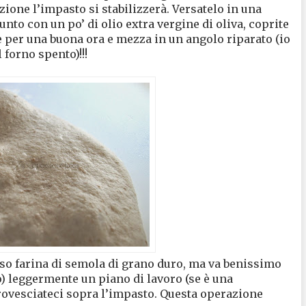
zione l’impasto si stabilizzerà. Versatelo in una
nto con un po’ di olio extra vergine di oliva, coprite
e per una buona ora e mezza in un angolo riparato (io
forno spento)!!!
uso farina di semola di grano duro, ma va benissimo
o) leggermente un piano di lavoro (se è una
rovesciateci sopra l’impasto. Questa operazione