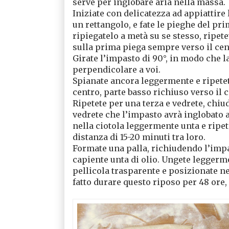
serve per inglobare aria nella massa.
Iniziate con delicatezza ad appiattire 
un rettangolo, e fate le pieghe del prim
ripiegatelo a metà su se stesso, ripete
sulla prima piega sempre verso il cent
Girate l’impasto di 90°, in modo che la
perpendicolare a voi.
Spianate ancora leggermente e ripetete
centro, parte basso richiuso verso il c
Ripetete per una terza e vedrete, chiu
vedrete che l’impasto avrà inglobato a
nella ciotola leggermente unta e ripetet
distanza di 15-20 minuti tra loro.
Formate una palla, richiudendo l’impa
capiente unta di olio. Ungete legger
pellicola trasparente e posizionate ne
fatto durare questo riposo per 48 ore, 