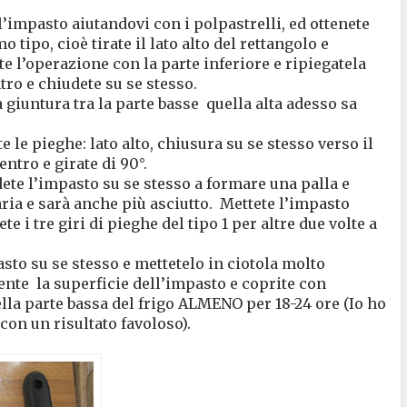
l’impasto aiutandovi con i polpastrelli, ed ottenete
o tipo, cioè tirate il lato alto del rettangolo e
te l’operazione con la parte inferiore e ripiegatela
ro e chiudete su se stesso.
 giuntura tra la parte basse
quella alta adesso sa
 le pieghe: lato alto, chiusura su se stesso verso il
entro e girate di 90°.
dete l’impasto su se stesso a formare una palla e
ria e sarà anche più asciutto.
Mettete l’impasto
e i tre giri di pieghe del tipo 1 per altre due volte a
sto su se stesso e mettetelo in ciotola molto
mente
la superficie dell’impasto e coprite con
lla parte bassa del frigo ALMENO per 18-24 ore (Io ho
con un risultato favoloso).