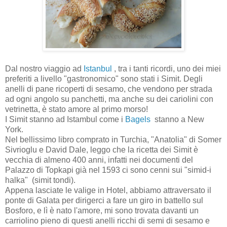
Dal nostro viaggio ad
Istanbul
, tra i tanti ricordi, uno dei miei
preferiti a livello "gastronomico" sono stati i Simit. Degli
anelli di pane ricoperti di sesamo, che vendono per strada
ad ogni angolo su panchetti, ma anche su dei cariolini con
vetrinetta, è stato amore al primo morso!
I Simit stanno ad Istambul come i
Bagels
stanno a New
York.
Nel bellissimo libro comprato in Turchia, "Anatolia" di Somer
Sivrioglu e David Dale, leggo che la ricetta dei Simit è
vecchia di almeno 400 anni, infatti nei documenti del
Palazzo di Topkapi già nel 1593 ci sono cenni sui "simid-i
halka" (simit tondi).
Appena lasciate le valige in Hotel, abbiamo attraversato il
ponte di Galata per dirigerci a fare un giro in battello sul
Bosforo, e lì è nato l'amore, mi sono trovata davanti un
carriolino pieno di questi anelli ricchi di semi di sesamo e