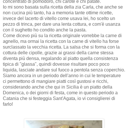
concentrato di pomodoro, chi carote e chi patate.
Io mi sono basata sulla ricetta della zia Carla, che anche se
non cucina più tanto, ha a memoria tante ottime ricette,
invece del lacerto di vitello come usava lei, ho scelto un
pezzo di trinca, per dare una lenta cottura, e com'è usanza
con il sughetto ho condito anche la pasta.
Come dicevo più su la ricetta originale vorrebbe la carne di
agnello, ma ormai la ricetta con la carne di vitello ha forse
surclassato la vecchia ricetta. La salsa che si forma con la
cottura delle cipolle, grazie ai grassi della carne stessa
diventa più densa, regalando al piatto quella consistenza
tipica di "glassa", quindi dovesse risultare poco poco
liquida, lasciate andare sul fuoco a pentola senza coperchio.
Siamo ancora in un periodo dell'anno in cui le temperature
ci permettono di mangiare piatti così gustosi e ricchi,
considerando anche che qui in Sicilia è un piatto della
Domenica, o dei giorni di festa, come in questo periodo a
Catania che si festeggia Sant'Agata, io vi consiglierei di
farlo!