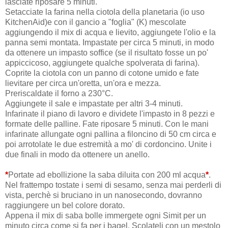
lasciate riposare 5 minuti.
Setacciate la farina nella ciotola della planetaria (io uso
KitchenAid)e con il gancio a "foglia" (K) mescolate
aggiungendo il mix di acqua e lievito, aggiungete l'olio e la
panna semi montata. Impastate per circa 5 minuti, in modo
da ottenere un impasto soffice (se il risultato fosse un po'
appiccicoso, aggiungete qualche spolverata di farina).
Coprite la ciotola con un panno di cotone umido e fate
lievitare per circa un'oretta, un'ora e mezza.
Preriscaldate il forno a 230°C.
Aggiungete il sale e impastate per altri 3-4 minuti.
Infarinate il piano di lavoro e dividete l'impasto in 8 pezzi e
formate delle palline. Fate riposare 5 minuti. Con le mani
infarinate allungate ogni pallina a filoncino di 50 cm circa e
poi arrotolate le due estremità a mo' di cordoncino. Unite i
due finali in modo da ottenere un anello.
*
Portate ad ebollizione la saba diluita con 200 ml acqua
*
.
Nel frattempo tostate i semi di sesamo, senza mai perderli di
vista, perchè si bruciano in un nanosecondo, dovranno
raggiungere un bel colore dorato.
Appena il mix di saba bolle immergete ogni Simit per un
minuto circa come si fa per i bagel. Scolateli con un mestolo