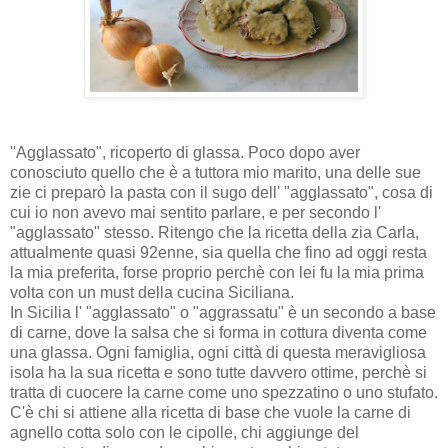
''Agglassato", ricoperto di glassa. Poco dopo aver
conosciuto quello che è a tuttora mio marito, una delle sue
zie ci preparò la pasta con il sugo dell' "agglassato", cosa di
cui io non avevo mai sentito parlare, e per secondo l'
"agglassato" stesso. Ritengo che la ricetta della zia Carla,
attualmente quasi 92enne, sia quella che fino ad oggi resta
la mia preferita, forse proprio perchè con lei fu la mia prima
volta con un must della cucina Siciliana.
In Sicilia l' "agglassato" o "aggrassatu" è un secondo a base
di carne, dove la salsa che si forma in cottura diventa come
una glassa. Ogni famiglia, ogni città di questa meravigliosa
isola ha la sua ricetta e sono tutte davvero ottime, perchè si
tratta di cuocere la carne come uno spezzatino o uno stufato.
C'è chi si attiene alla ricetta di base che vuole la carne di
agnello cotta solo con le cipolle, chi aggiunge del