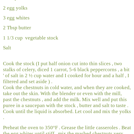
2 egg yolks
3 egg whites
2 Tbsp butter
1 1/3 cup
vegetable stock
Salt
Cook the stock (I put half onion cut into thin slices , two
stalks of celery, diced 1 carrot, 5-6 black peppercorns , a bit
' of salt in 2 ½ cup water and I cooked for hour and a half , I
filtered and set aside ) .
Cook the chestnuts in cold water, and when they are cooked,
take out the skin. With the blender or even with the mill,
past the chestnuts , and add the milk. Mix well and put this
puree in a saucepan with the stock , butter and salt to taste .
Cook until the liquid is absorbed. Let cool and mix the yolks
.
Preheat the oven to 350°F . Grease the little casseroles . Beat
the egg whites until stiff , mix the mashed chestnuts very