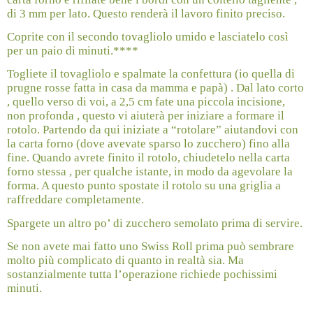
di 3 mm per lato. Questo renderà il lavoro finito preciso.
Coprite con il secondo tovagliolo umido e lasciatelo così
per un paio di minuti.****
Togliete il tovagliolo e spalmate la confettura (io quella di
prugne rosse fatta in casa da mamma e papà) . Dal lato corto
, quello verso di voi, a 2,5 cm fate una piccola incisione,
non profonda , questo vi aiuterà per iniziare a formare il
rotolo. Partendo da qui iniziate a “rotolare” aiutandovi con
la carta forno (dove avevate sparso lo zucchero) fino alla
fine. Quando avrete finito il rotolo, chiudetelo nella carta
forno stessa , per qualche istante, in modo da agevolare la
forma. A questo punto spostate il rotolo su una griglia a
raffreddare completamente.
Spargete un altro po’ di zucchero semolato prima di servire.
Se non avete mai fatto uno Swiss Roll prima può sembrare
molto più complicato di quanto in realtà sia. Ma
sostanzialmente tutta l’operazione richiede pochissimi
minuti.