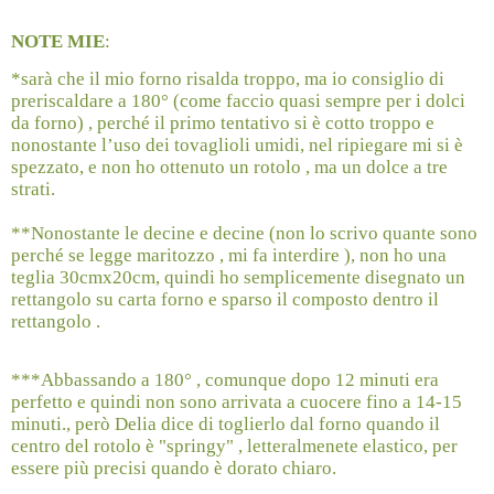
NOTE MIE
:
*sarà che il mio forno risalda troppo, ma io consiglio di
preriscaldare a 180° (come faccio quasi sempre per i dolci
da forno) , perché il primo tentativo si è cotto troppo e
nonostante l’uso dei tovaglioli umidi, nel ripiegare mi si è
spezzato, e non ho ottenuto un rotolo , ma un dolce a tre
strati.
**Nonostante le decine e decine (non lo scrivo quante sono
perché se legge maritozzo , mi fa interdire ), non ho una
teglia 30cmx20cm, quindi ho semplicemente disegnato un
rettangolo su carta forno e sparso il composto dentro il
rettangolo .
***Abbassando a 180° , comunque dopo 12 minuti era
perfetto e quindi non sono arrivata a cuocere fino a 14-15
minuti., però Delia dice di toglierlo dal forno quando il
centro del rotolo è "springy" , letteralmenete elastico, per
essere più precisi quando è dorato chiaro.