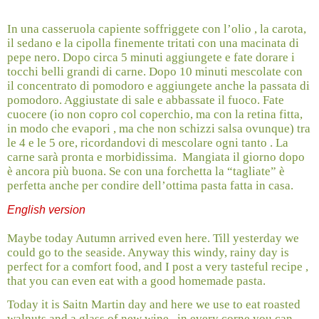
In una casseruola capiente soffriggete con l’olio , la carota,
il sedano e la cipolla finemente tritati con una macinata di
pepe nero. Dopo circa 5 minuti aggiungete e fate dorare i
tocchi belli grandi di carne. Dopo 10 minuti mescolate con
il concentrato di pomodoro e aggiungete anche la passata di
pomodoro. Aggiustate di sale e abbassate il fuoco. Fate
cuocere (io non copro col coperchio, ma con la retina fitta,
in modo che evapori , ma che non schizzi salsa ovunque) tra
le 4 e le 5 ore, ricordandovi di mescolare ogni tanto . La
carne sarà pronta e morbidissima.
Mangiata il giorno dopo
è ancora più buona. Se con una forchetta la “tagliate” è
perfetta anche per condire dell’ottima pasta fatta in casa.
English version
Maybe today Autumn arrived even here. Till yesterday we
could go to the seaside. Anyway this windy, rainy day is
perfect for a comfort food, and I post a very tasteful recipe ,
that you can even eat with a good homemade pasta.
Today it is Saitn Martin day and here we use to eat roasted
walnuts and a glass of new wine...in every corne you can