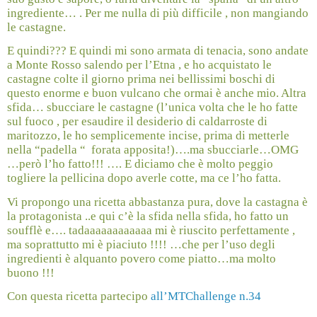
ingrediente… . Per me nulla di più difficile , non mangiando
le castagne.
E quindi??? E quindi mi sono armata di tenacia, sono andate
a Monte Rosso salendo per l’Etna , e ho acquistato le
castagne colte il giorno prima nei bellissimi boschi di
questo enorme e buon vulcano che ormai è anche mio. Altra
sfida… sbucciare le castagne (l’unica volta che le ho fatte
sul fuoco , per esaudire il desiderio di caldarroste di
maritozzo, le ho semplicemente incise, prima di metterle
nella “padella “
forata apposita!)….ma sbucciarle…OMG
…però l’ho fatto!!! …. E diciamo che è molto peggio
togliere la pellicina dopo averle cotte, ma ce l’ho fatta.
Vi propongo una ricetta abbastanza pura, dove la castagna è
la protagonista ..e qui c’è la sfida nella sfida, ho fatto un
soufflè e…. tadaaaaaaaaaaaa mi è riuscito perfettamente ,
ma soprattutto mi è piaciuto !!!! …che per l’uso degli
ingredienti è alquanto povero come piatto…ma molto
buono !!!
Con questa ricetta partecipo
all’MTChallenge n.34