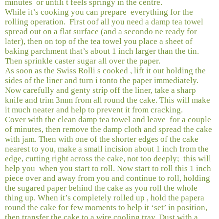
minutes
or untili t feels springy in the centre.
While it’s cooking you can prepare
everything for the
rolling operation.
First oof all you need a damp tea towel
spread out on a flat surface (and a secondo ne ready for
later), then on top of the tea towel you place a sheet of
baking parchment that’s about 1 inch larger than the tin.
Then sprinkle caster sugar all over the paper.
As soon as the Swiss Rolli s cooked , lift it out holding the
sides of the liner and turn i tonto the paper immediately.
Now carefully and genty strip off the liner, take a sharp
knife and trim 3mm from all round the cake. This will make
it much neater and help to prevent it from cracking.
Cover with the clean damp tea towel and leave
for a couple
of minutes, then remove the damp cloth and spread the cake
with jam. Then with one of the shorter edges of the cake
nearest to you, make a small incision about 1 inch from the
edge, cutting right across the cake, not too deeply;
this will
help you
when you start to roll. Now start to roll this 1 inch
piece over and away from you and continue to roll, holding
the sugared paper behind the cake as you roll the whole
thing up. When it’s completely rolled up , hold the papera
round the cake for few moments to help it ‘set’ in position,
then transfer the cake to a wire cooling tray. Dust with a