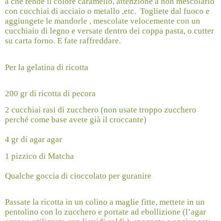
a che rende il colore caramello, attenzione a non mescolarlo
con cucchiai di acciaio o metallo ,etc.
Togliete dal fuoco e
aggiungete le mandorle , mescolate velocemente con un
cucchiaio di legno e versate dentro dei coppa pasta, o cutter
su carta forno. E fate raffreddare.
Per la gelatina di ricotta
200 gr di ricotta di pecora
2 cucchiai rasi di zucchero (non usate troppo zucchero
perché come base avete già il croccante)
4 gr di agar agar
1 pizzico di Matcha
Qualche goccia di cioccolato per guranire
Passate la ricotta in un colino a maglie fitte, mettete in un
pentolino con lo zucchero e portate ad ebollizione (l’agar