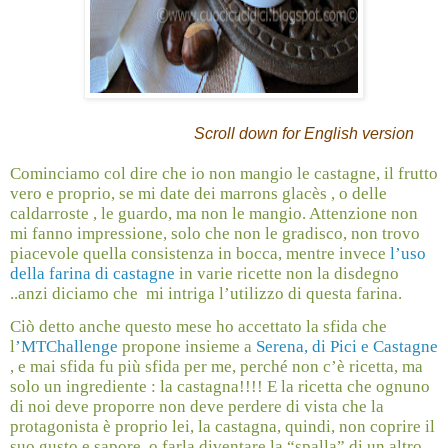
Scroll down for English version
Cominciamo col dire che io non mangio le castagne, il frutto
vero e proprio, se mi date dei marrons glacès , o delle
caldarroste , le guardo, ma non le mangio. Attenzione non
mi fanno impressione, solo che non le gradisco, non trovo
piacevole quella consistenza in bocca, mentre invece
l’uso
della farina di castagne
in varie ricette non la disdegno
..anzi diciamo che
mi intriga l’utilizzo di questa farina.
Ciò detto anche questo mese ho accettato la sfida che
l
’MTChallenge
propone insieme a
Serena, di Pici e Castagne
, e mai sfida fu più sfida per me, perché non c’è ricetta, ma
solo un ingrediente : la castagna!!!! E la ricetta che ognuno
di noi deve proporre non deve perdere di vista che la
protagonista è proprio lei, la castagna, quindi, non coprire il
suo gusto e sapore, o farla diventare la “spalla” di un altro