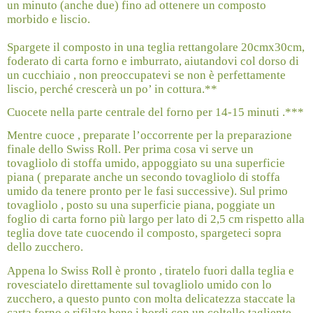
un minuto (anche due) fino ad ottenere un composto
morbido e liscio.
Spargete il composto in una teglia rettangolare 20cmx30cm,
foderato di carta forno e imburrato, aiutandovi col dorso di
un cucchiaio , non preoccupatevi se non è perfettamente
liscio, perché crescerà un po’ in cottura.**
Cuocete nella parte centrale del forno per 14-15 minuti .***
Mentre cuoce , preparate l’occorrente per la preparazione
finale dello Swiss Roll. Per prima cosa vi serve un
tovagliolo di stoffa umido, appoggiato su una superficie
piana ( preparate anche un secondo tovagliolo di stoffa
umido da tenere pronto per le fasi successive). Sul primo
tovagliolo , posto su una superficie piana, poggiate un
foglio di carta forno più largo per lato di 2,5 cm rispetto alla
teglia dove tate cuocendo il composto, spargeteci sopra
dello zucchero.
Appena lo Swiss Roll è pronto , tiratelo fuori dalla teglia e
rovesciatelo direttamente sul tovagliolo umido con lo
zucchero, a questo punto con molta delicatezza staccate la
carta forno e rifilate bene i bordi con un coltello tagliente ,