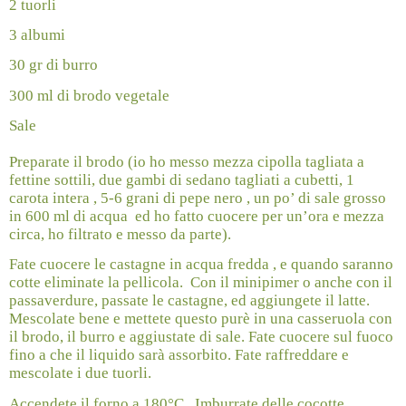
2 tuorli
3 albumi
30 gr di burro
300 ml di brodo vegetale
Sale
Preparate il brodo (io ho messo mezza cipolla tagliata a
fettine sottili, due gambi di sedano tagliati a cubetti, 1
carota intera , 5-6 grani di pepe nero , un po’ di sale grosso
in 600 ml di acqua
ed ho fatto cuocere per un’ora e mezza
circa, ho filtrato e messo da parte).
Fate cuocere le castagne in acqua fredda , e quando saranno
cotte eliminate la pellicola.
Con il minipimer o anche con il
passaverdure, passate le castagne, ed aggiungete il latte.
Mescolate bene e mettete questo purè in una casseruola con
il brodo, il burro e aggiustate di sale. Fate cuocere sul fuoco
fino a che il liquido sarà assorbito. Fate raffreddare e
mescolate i due tuorli.
Accendete il forno a 180°C . Imburrate delle cocotte .