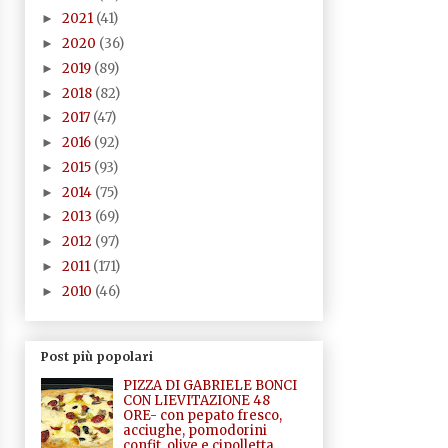
2021
(41)
►
2020
(36)
►
2019
(89)
►
2018
(82)
►
2017
(47)
►
2016
(92)
►
2015
(93)
►
2014
(75)
►
2013
(69)
►
2012
(97)
►
2011
(171)
►
2010
(46)
►
Post più popolari
PIZZA DI GABRIELE BONCI
CON LIEVITAZIONE 48
ORE- con pepato fresco,
acciughe, pomodorini
confit, olive e cipolletta,