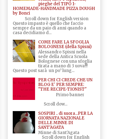
pieghe del TIPO 1-
HOMEMADE-HANDMADE PIZZA DOUGH
by Bonci
Scroll down for English version
Questo impasto è quello che faccio
sempre da un paio di anni quando a
casa decidiamo d...
COME FARE LA SFOGLIA
BOLOGNESE (della Spisni)
Alessandro Spisni nella
sede della Antica Scuola
Bolognese con una sfoglia
tirata a mano di 3 uova!!!
Questo post sarà un po’ lung...
PER CHI CI CREDE CHE UN
BLOG E' PER SEMPRE:
"THE RECIPE-TIONIST"
Primo banner
Scroll dow...
SOSPIRI .. di suora...PER LA
GIORNATA NAZIONALE
DELLE MINNE DI
SANT'AGATA
Minne di Sant'Agata
Scroll down for English