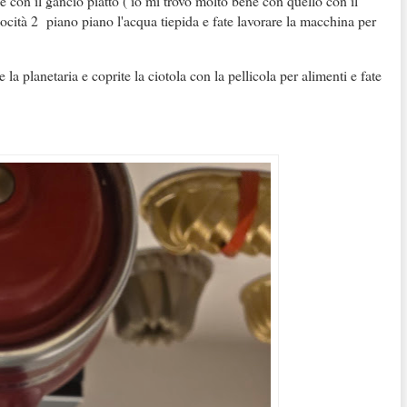
 e con il gancio piatto ( io mi trovo molto bene con quello con il
ocità 2 piano piano l'acqua tiepida e fate lavorare la macchina per
a planetaria e coprite la ciotola con la pellicola per alimenti e fate