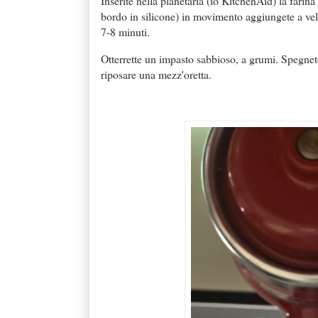
Inserite nella planetaria (io KitchenAid) la farina
bordo in silicone) in movimento aggiungete a vel
7-8 minuti.
Otterrette un impasto sabbioso, a grumi. Spegnete l
riposare una mezz'oretta.