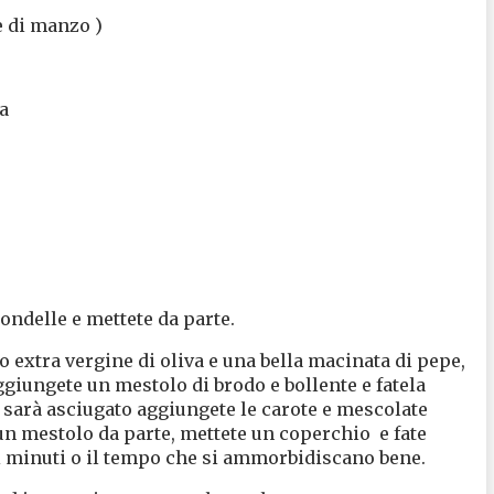
e di manzo )
va
 rondelle e mettete da parte.
o extra vergine di oliva e una bella macinata di pepe,
 Aggiungete un mestolo di brodo e bollente e fatela
sarà asciugato aggiungete le carote e mescolate
un mestolo da parte, mettete un coperchio e fate
di minuti o il tempo che si ammorbidiscano bene.