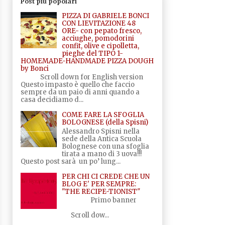
Post più popolari
PIZZA DI GABRIELE BONCI
CON LIEVITAZIONE 48
ORE- con pepato fresco,
acciughe, pomodorini
confit, olive e cipolletta,
pieghe del TIPO 1-
HOMEMADE-HANDMADE PIZZA DOUGH
by Bonci
Scroll down for English version
Questo impasto è quello che faccio
sempre da un paio di anni quando a
casa decidiamo d...
COME FARE LA SFOGLIA
BOLOGNESE (della Spisni)
Alessandro Spisni nella
sede della Antica Scuola
Bolognese con una sfoglia
tirata a mano di 3 uova!!!
Questo post sarà un po’ lung...
PER CHI CI CREDE CHE UN
BLOG E' PER SEMPRE:
"THE RECIPE-TIONIST"
Primo banner
Scroll dow...