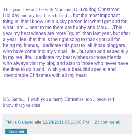
This year
I won’t be with
Mom
and Dad
during Christmas
Holiday
and
my heart
is a bit
'
sad
... but
the most important
thing is that
I know I'm
a lucky person
for what
I get and
for
what I am
...
near to me there are hubby and Mou...
.
.
This
year my best wishes
are more "
quiet"
than last year
,
but after
a year
I feel that this
is the
right song
to thank you
all for
being
my friends
,
I
dedicate this post to all
those bloggers
who
have come
into my virtual life
, but
also and especially
in my
real life
, I dedicate
my best wishes
to those friends
who always visit my blog and
also to
those who
never have
the
time to
do it and
I wish you
a beautiful
special and
memorable
Christmas with
all my heart
!
P.S.
Santa
...
I wish you a
merry Christmas
too
..
because I
know
that you exist
!
Flavia Galasso
alle
12/24/2011 07:15:00 PM
23 commenti:
Condividi