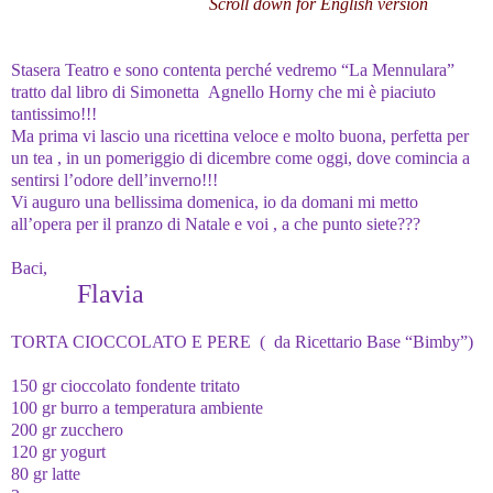
Scroll down for English version
Stasera Teatro e sono contenta perché vedremo “La Mennulara”
tratto dal libro di Simonetta Agnello Horny che mi è piaciuto
tantissimo!!!
Ma prima vi lascio una ricettina veloce e molto buona, perfetta per
un tea , in un pomeriggio di dicembre come oggi, dove comincia a
sentirsi l’odore dell’inverno!!!
Vi auguro una bellissima domenica, io da domani mi metto
all’opera per il pranzo di Natale e voi , a che punto siete???
Baci,
Flavia
TORTA CIOCCOLATO E PERE ( da Ricettario Base “Bimby”)
150 gr cioccolato fondente tritato
100 gr burro a temperatura ambiente
200 gr zucchero
120 gr yogurt
80 gr latte