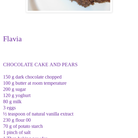
Flavia
CHOCOLATE
CAKE
AND
PEARS
150 g
dark chocolate
chopped
100 g
butter at room temperature
200 g
sugar
120 g
yoghurt
80 g
milk
3 eggs
½
teaspoon of
natural vanilla extract
230 g
flour 00
70 g
of potato starch
1 pinch
of salt