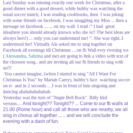
Last
Sunday was missing exactly one week for Christmas, after a
good dinner with a good dessert, while hubby was watching the
usual soccer match, I was reading cookbooks, then I was joking
with some friends on facebook, I was snuggling my Mou ... then a
message on facebook ... ... on my wall I read :” I had great
idea(here you should already known who she is!! The best ideas are
always hers!) ... only you can understand me! “. She was right..I
understood her!
Virtually Ale asked me to sing together on
Facebook all evenings till Christmas …on fb Wall evry evening we
(
Alessandra
,
Sabrina
and me) are going to link a video with text of
the choosen song.. and are inviting all our fb friends to sing with
us!!!
You cannot imagine, (when I started to sing "All I Want For
Christmas Is You" by Mariah Carey), hubby’s face watching soccer
on tv and in 2 seconds …I was in front of him singoing and
dancing ahahahahahahah.
Yesterday was the turn of "Jingle Bell Rock" Billy Idol
version....
And tonight??
Tonight??
... Come to our fb walls at
21.00 (Rome hour) and call all those who are nearby, we all
sing in chorus all together ... .. and we will conclude the
evening with a dash of fun.