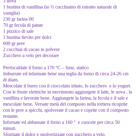
3 uova
1 bustina di vanillina (io ½ cucchiaino di estratto naturale di
vaniglia)
230 gr farina 00
70 gr fecola di patate
1 pizzico di sale
1 bustina lievito per dolci
600 gr pere
2 cucchiai di cacao in polvere
Zucchero a velo per decorare
Preriscaldate il forno a 170 °C – funz. statico
Imburrate ed infarinate bene una teglia da forno di circa 24-26 cm
di diam.
Mescolate il burro con il cioccolato tritato, lo zucchero e lo yogurt.
Con le fruste elettriche in movimento aggiungete il latte, le uova , la
vanillina e lavorate bene. Aggiungete la farina, la fecola e il sale e
mescolate bene. Versate metà del composto nella tortiera ricoprite
con le pere a spicchi, spolverate il cacao e coprite con il composto
restante.
Infornate ed abbassate il forno a 160 ° e cuocete per circa 50
minuti.
Sformate il dolce e spolverizzate con zucchero a velo.