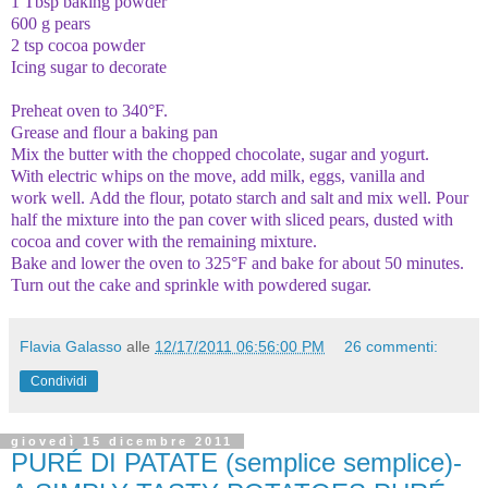
1 Tbsp
baking powder
600 g
pears
2
tsp
cocoa
powder
Icing sugar
to decorate
Preheat
oven to
340°F.
Grease
and
flour
a baking pan
Mix the
butter with the
chopped
chocolate
, sugar
and yogurt
.
With
electric whips
on the move
, add
milk
, eggs, vanilla
and
work
well.
Add the flour
, potato starch
and salt
and mix well
.
Pour
half the mixture
into the pan
cover with
sliced
​​pears
,
dusted with
cocoa and
cover with the
remaining
mixture.
Bake
and lower the
oven to 325°F and
bake
for about
50 minutes
.
Turn out
the cake
and sprinkle
with powdered sugar
.
Flavia Galasso
alle
12/17/2011 06:56:00 PM
26 commenti:
Condividi
giovedì 15 dicembre 2011
PURÉ DI PATATE (semplice semplice)-