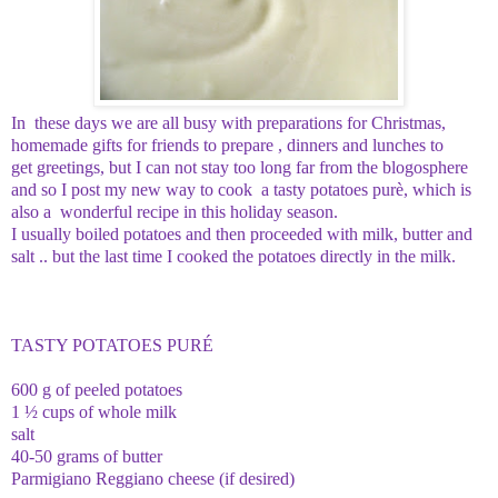
In
these days
we are all
busy
with
preparations
for Christmas
,
homemade
gifts
for friends
to prepare ,
dinners
and lunches
to
get
greetings,
but
I can not stay
too long far from the blogosphere
and
so I
post my new
way to cook a tasty potatoes purè,
which is
also
a wonderful recipe in this holiday season.
I usually
boiled
potatoes
and then
proceeded
with milk
, butter
and
salt
..
but
the last time
I
cooked the
potatoes
directly
in the milk.
TASTY POTATOES PURÉ
600 g
of peeled potatoes
1
½
cups
of whole milk
salt
40-50
grams
of butter
Parmigiano
Reggiano cheese
(
if
desired)