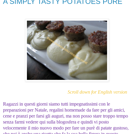
A SIMPLY TASTY POTATOES PURÉ
Scroll down for English version
Ragazzi in questi giorni siamo tutti impegnatissimi con le
preparazioni per Natale, regalini homemade da fare per gli amici,
cene e pranzi per farsi gli auguri, ma non posso stare troppo tempo
senza farmi vedere qui sulla blogosfera e quindi vi posto
velocemente il mio nuovo modo per fare un purè di patate gustoso,
che poi è anche una ricetta che fa la sua bella figura in questo