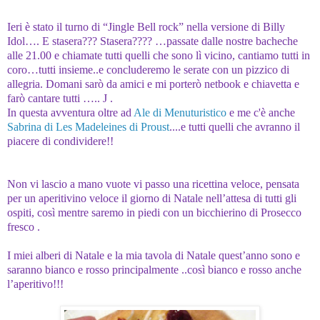
Ieri è stato il turno di “Jingle Bell rock” nella versione di Billy
Idol…. E stasera??? Stasera???? …passate dalle nostre bacheche
alle 21.00 e chiamate tutti quelli che sono lì vicino, cantiamo tutti in
coro…tutti insieme..e concluderemo le serate con un pizzico di
allegria. Domani sarò da amici e mi porterò netbook e chiavetta e
farò cantare tutti …..
J
.
In questa avventura oltre ad
Ale di Menuturistico
e me c'è anche
Sabrina di Les Madeleines di Proust
....e tutti quelli che avranno il
piacere di condividere!!
Non vi lascio a mano vuote vi passo una ricettina veloce, pensata
per un aperitivino veloce il giorno di Natale nell’attesa di tutti gli
ospiti, così mentre saremo in piedi con un bicchierino di Prosecco
fresco .
I miei alberi di Natale e la mia tavola di Natale quest’anno sono e
saranno bianco e rosso principalmente ..così bianco e rosso anche
l’aperitivo!!!