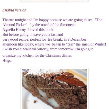
English version
Theatre
tonight
and I'm happy
because
we are going to see
"
The
Almond Picker" by the novel
of the
Simonetta
Agnello
Horny,
I
loved this book!
But before going
I leave you
a
fast and
very
good
recipe
,
perfect
for tea break,
in a
December
afternoon
like today
, where we began
to “feel” the smell
of Winter
!
I wish you
a beautiful
Sunday,
from tomorrow
I’m going to
organize my kitchen
for the Christmas dinner
.
Hugs,