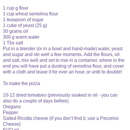
1 cup g flour
1 cup wheat semolina flour
1 teaspoon of sugar
1 cube of yeast (25 g)
30 grams oil
300 g warm water
1 Tbs salt
Put in a blender (or in a bowl and hand-made) water, yeast
and sugar and stir well a few moments.
Add the flours, oil
and salt, mix well and set to rise in a container, where in the
end you will have put a dusting of semolina flour, and cover
with a cloth and leave it for over an hour, or until
to double!
To make the pizza
10-12 dried tomatoes (previously soaked in oil - you can
also do a couple of days before)
Oregano
Pepper
Salted Ricotta cheese (if you don’t find it, use a Pecorino
Cheese)
EVO oil