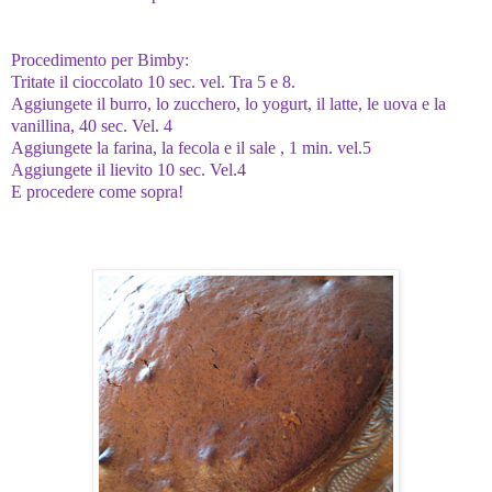
Procedimento per Bimby:
Tritate il cioccolato 10 sec. vel. Tra 5 e 8.
Aggiungete il burro, lo zucchero, lo yogurt, il latte, le uova e la
vanillina, 40 sec.
Vel. 4
Aggiungete la farina, la fecola e il sale , 1 min. vel.5
Aggiungete il lievito 10 sec. Vel.4
E procedere come sopra!