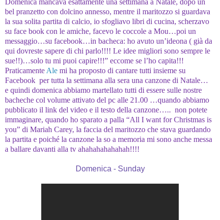
Domenica mancava esattamente una settimana a Natale, dopo un
bel pranzetto con dolcino annesso, mentre il maritozzo si guardava
la sua solita partita di calcio, io sfogliavo libri di cucina, scherzavo
su face book con le amiche, facevo le coccole a Mou…poi un
messaggio…su facebook…in bacheca: ho avuto un’ideona ( già da
qui dovreste sapere di chi parlo!!!! Le idee migliori sono sempre le
sue!!)…solo tu mi puoi capire!!!” eccome se l’ho capita!!!
Praticamente
Ale
mi ha proposto di cantare tutti insieme su
Facebook per tutta la settimana alla sera una canzone di Natale…
e quindi domenica abbiamo martellato tutti di essere sulle nostre
bacheche col volume attivato del pc alle 21.00 …quando abbiamo
pubblicato il link del video e il testo della canzone….. non potete
immaginare, quando ho sparato a palla “All I want for Christmas is
you” di Mariah Carey, la faccia del maritozzo che stava guardando
la partita e poiché la canzone la so a memoria mi sono anche messa
a ballare davanti alla tv ahahahahahahah!!!!
Domenica - Sunday