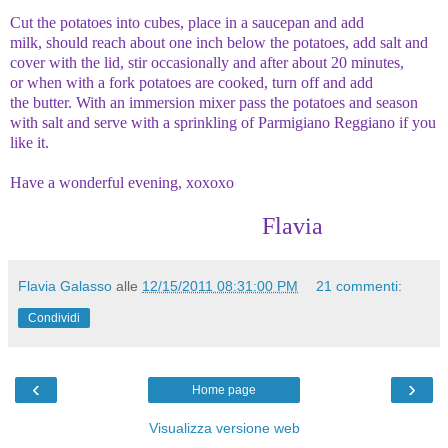
Cut the
potatoes
into cubes
, place
in a saucepan
and add
milk,
should
reach
about one
inch below
the potatoes
, add
salt and
cover
with the lid
,
stir
occasionally
and after about
20 minutes
,
or
when with a fork
potatoes
are cooked
, turn off
and add
the
butter.
With an
immersion
mixer
pass the potatoes
and season
with
salt and serve
with a sprinkling
of Parmigiano
Reggiano
if you
like it.
Have a wonderful evening, xoxoxo
Flavia
Flavia Galasso
alle
12/15/2011 08:31:00 PM
21 commenti:
Condividi
‹
›
Home page
Visualizza versione web