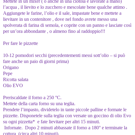
Mettete in un mixer ( o anche in una ciotola e lavorate a mano)
l’acqua , il lievito e lo zucchero e mescolate bene qualche attimo .
Aggiungete le farine, l’olio e il sale, impastate bene e mettete a
lievitare in un contenitore , dove nel fondo avrete messo una
spolverata di farina di semola, e coprite con un panno e lasciate così
per un’ora abbondante , o almeno fino al raddoppio!!!
Per fare le pizzette
10-12 pomodori secchi (precedentementi messi sott’olio – si può
fare anche un paio di giorni prima)
Origano
Pepe
Ricotta salata
Olio EVO
Preriscaldate il forno a 250 °C.
Mettete della carta forno su una teglia.
Prendete l’impasto, dividetelo in tante piccole palline e formate le
pizzette. Disponetele sulla teglia con versate un goccino di olio Evo
su ogni pizzetta* e fate lievitare per altri 15 minuti.
Infornate. Dopo 2 minuti abbassate il forno a 180° e terminate la
cottura (circa altri 10 minuti).