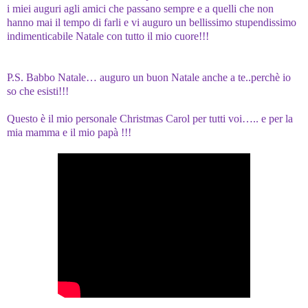
i miei auguri agli amici che passano sempre e a quelli che non
hanno mai il tempo di farli e vi auguro un bellissimo stupendissimo
indimenticabile Natale con tutto il mio cuore!!!
P.S. Babbo Natale… auguro un buon Natale anche a te..perchè io
so che esisti!!!
Questo è il mio personale Christmas Carol per tutti voi….. e per la
mia mamma e il mio papà !!!