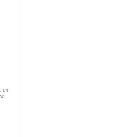
u un
 ad