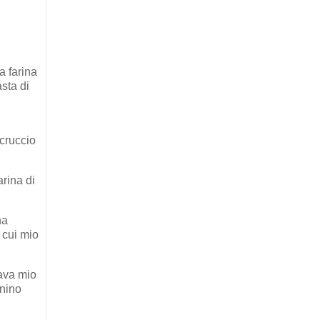
a farina
sta di
 cruccio
arina di
na
 cui mio
zava mio
nnino