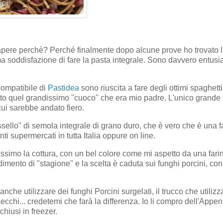
sapere perchè? Perché finalmente dopo alcune prove ho trovato l
a soddisfazione di fare la pasta integrale. Sono davvero entusia
 compatibile di
Pastidea
sono riuscita a fare degli ottimi spaghetti
atto quel grandissimo "cuoco" che era mio padre. L'unico grande
cui sarebbe andato fiero.
ssello" di semola integrale di grano duro, che è vero che è una f
nti supermercati in tutta Italia oppure on line.
nissimo la cottura, con un bel colore come mi aspetto da una fari
imento di "stagione" e la scelta è caduta sui funghi porcini, con
nche utilizzare dei funghi Porcini surgelati, il trucco che utiliz
chi... credetemi che farà la differenza. Io li compro dell'Appe
hiusi in freezer.