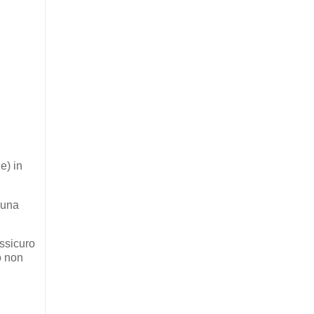
e) in
 una
assicuro
o non