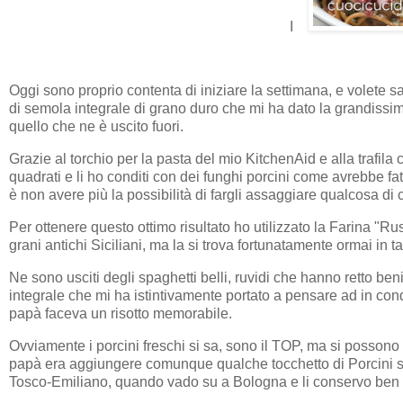
I
Oggi sono proprio contenta di iniziare la settimana, e volete 
di semola integrale di grano duro che mi ha dato la grandissim
quello che ne è uscito fuori.
Grazie al torchio per la pasta del mio KitchenAid e alla trafila
quadrati e li ho conditi con dei funghi porcini come avrebbe f
è non avere più la possibilità di fargli assaggiare qualcosa di 
Per ottenere questo ottimo risultato ho utilizzato la Farina "Ru
grani antichi Siciliani, ma la si trova fortunatamente ormai in ta
Ne sono usciti degli spaghetti belli, ruvidi che hanno retto be
integrale che mi ha istintivamente portato a pensare ad in cond
papà faceva un risotto memorabile.
Ovviamente i porcini freschi si sa, sono il TOP, ma si possono a
papà era aggiungere comunque qualche tocchetto di Porcini sec
Tosco-Emiliano, quando vado su a Bologna e li conservo ben c