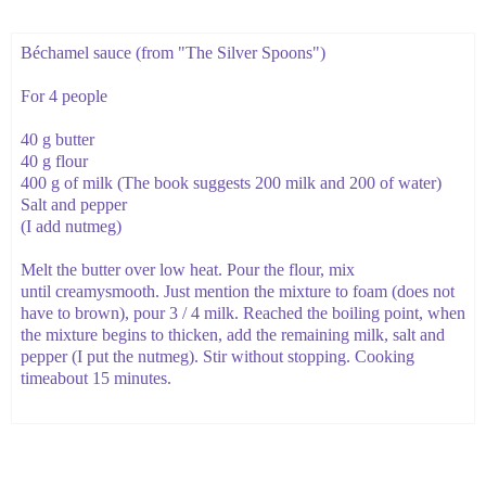
Béchamel sauce (
from "
The
Silver
Spoons
"
)
For 4 people
40 g
butter
40 g
flour
400 g
of milk
(
The book
suggests
200
milk and
200 of
water
)
Salt
and pepper
(I add
nutmeg)
Melt
the butter
over low heat
.
Pour
the flour
,
mix
until
creamy
smooth
.
Just
mention
the mixture
to foam
(
does not
have
to brown
)
, pour
3 / 4
milk
.
Reached
the
boiling point,
when
the mixture
begins
to thicken
, add the
remaining milk,
salt and
pepper
(
I put
the nutmeg
)
.
Stir
without stopping
.
Cooking
time
about 15
minutes.