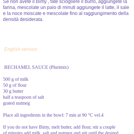
Se non avete il Bimy , fate sciogliere il burro, aggiungete la
farina, mescolate un paio di minuti aggiungete il latte, il sale
e la noce moscate e mescolate fino al raggiungimento della
densità desiderata.
English version
BECHAMEL SAUCE (Plurimix)
500 g
of milk
50 g
of flour
30 g
butter
half a teaspoon
of salt
grated nutmeg
Place
all ingredients
in the bowl
:
7 min
at 90 °C
vel.4
If
you do not have
Bimy
, melt
butter
, add
flour, stir
a couple
of
minutes add
milk
,
salt and
nutmeg
and stir
until the
desired