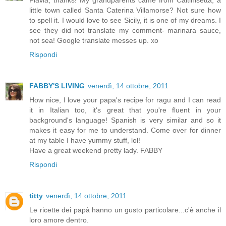
Flavia, thanks! My grandparents came from Caltinisetta, a
little town called Santa Caterina Villamorse? Not sure how
to spell it. I would love to see Sicily, it is one of my dreams. I
see they did not translate my comment- marinara sauce,
not sea! Google translate messes up. xo
Rispondi
FABBY'S LIVING
venerdì, 14 ottobre, 2011
How nice, I love your papa's recipe for ragu and I can read
it in Italian too, it's great that you're fluent in your
background's language! Spanish is very similar and so it
makes it easy for me to understand. Come over for dinner
at my table I have yummy stuff, lol!
Have a great weekend pretty lady. FABBY
Rispondi
titty
venerdì, 14 ottobre, 2011
Le ricette dei papà hanno un gusto particolare...c'è anche il
loro amore dentro.