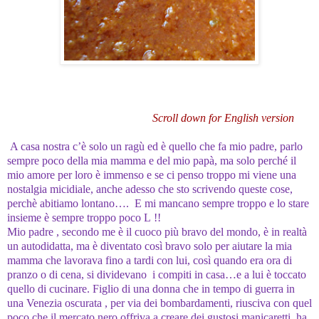
Scroll down for English version
A casa nostra c’è solo un ragù ed è quello che fa mio padre, parlo
sempre poco della mia mamma e del mio papà, ma solo perché il
mio amore per loro è immenso e se ci penso troppo mi viene una
nostalgia micidiale, anche adesso che sto scrivendo queste cose,
perchè abitiamo lontano…. E mi mancano sempre troppo e lo stare
insieme è sempre troppo poco
L
!!
Mio padre , secondo me è il cuoco più bravo del mondo, è in realtà
un autodidatta, ma è diventato così bravo solo per aiutare la mia
mamma che lavorava fino a tardi con lui, così quando era ora di
pranzo o di cena, si dividevano i compiti in casa…e a lui è toccato
quello di cucinare. Figlio di una donna che in tempo di guerra in
una Venezia oscurata , per via dei bombardamenti, riusciva con quel
poco che il mercato nero offriva a creare dei gustosi manicaretti, ha