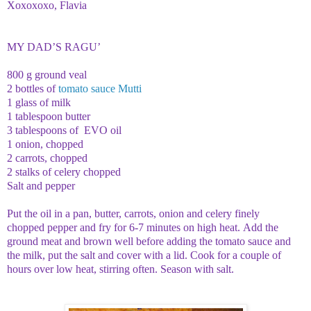
Xoxoxoxo, Flavia
MY DAD’S RAGU’
800 g
ground veal
2 bottles
of
tomato sauce
Mutti
1 glass
of milk
1
tablespoon butter
3
tablespoons
of
EVO oil
1 onion, chopped
2
carrots,
chopped
2 stalks
of celery
chopped
Salt and
pepper
Put
the oil
in a pan
, butter,
carrots
, onion
and celery
finely
chopped
pepper
and
fry
for
6-7 minutes
on high heat.
Add the
ground meat
and brown
well
before adding
the tomato sauce
and
the milk
, put
the salt
and cover with
a lid
.
Cook for
a couple
of
hours
over low heat
,
stirring often
.
Season with
salt.