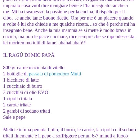
imparato cosa vuol dire mangiare bene e l’ha insegnato anche a
me. Mi ha trasmesso la passione per la cucina, il rispetto per il
cibo…e anche tante buone ricette. Ora per me è un piacere quando
a volte è lui che chiede a me qualche ricetta…so che è perché mi ha
insegnato bene. Anche la mia mamma se si mette è molto brava in
cucina, ma non le piace cucinare, dice sempre che se dipendesse da
lei moriremmo tutti di fame, ahahahahah!!!
IL RAGÚ DI MIO PAPÁ
800 gr carne macinata di vitello
2 bottiglie di
passata di pomodoro Mutti
1 bicchiere di latte
1 cucchiaio di burro
3 cucchiai di olio EVO
1 cipolla tritata
2 carote tritate
2 gambi di sedano tritati
Sale e pepe
Mettete in una pentola l’olio, il burro, le carote, la cipolla e il sedano
tritati finemente e il pepe a soffriggere per un 6-7 minuti a fuoco