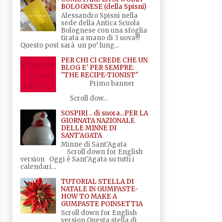
BOLOGNESE (della Spisni)
Alessandro Spisni nella
sede della Antica Scuola
Bolognese con una sfoglia
tirata a mano di 3 uova!!!
Questo post sarà un po’ lung...
PER CHI CI CREDE CHE UN
BLOG E' PER SEMPRE:
"THE RECIPE-TIONIST"
Primo banner
Scroll dow...
SOSPIRI .. di suora...PER LA
GIORNATA NAZIONALE
DELLE MINNE DI
SANT'AGATA
Minne di Sant'Agata
Scroll down for English
version Oggi è Sant'Agata su tutti i
calendari...
TUTORIAL STELLA DI
NATALE IN GUMPASTE-
HOW TO MAKE A
GUMPASTE POINSETTIA
Scroll down for English
version Questa stella di