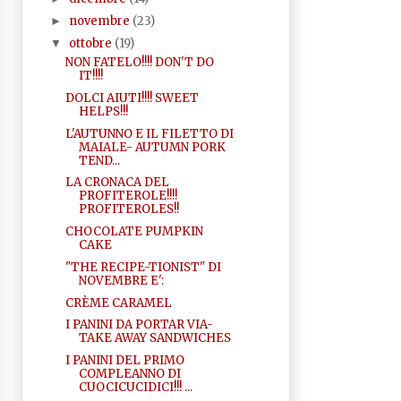
novembre
(23)
►
ottobre
(19)
▼
NON FATELO!!!! DON'T DO
IT!!!!
DOLCI AIUTI!!!! SWEET
HELPS!!!
L'AUTUNNO E IL FILETTO DI
MAIALE- AUTUMN PORK
TEND...
LA CRONACA DEL
PROFITEROLE!!!!
PROFITEROLES!!
CHOCOLATE PUMPKIN
CAKE
"THE RECIPE-TIONIST" DI
NOVEMBRE E':
CRÈME CARAMEL
I PANINI DA PORTAR VIA-
TAKE AWAY SANDWICHES
I PANINI DEL PRIMO
COMPLEANNO DI
CUOCICUCIDICI!!! ...