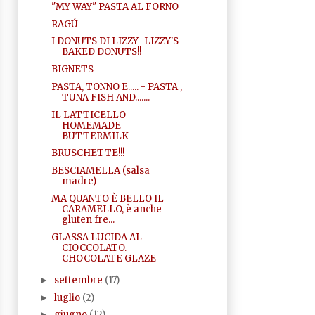
"MY WAY" PASTA AL FORNO
RAGÚ
I DONUTS DI LIZZY- LIZZY'S
BAKED DONUTS!!
BIGNETS
PASTA, TONNO E..... - PASTA ,
TUNA FISH AND.......
IL LATTICELLO -
HOMEMADE
BUTTERMILK
BRUSCHETTE!!!
BESCIAMELLA (salsa
madre)
MA QUANTO È BELLO IL
CARAMELLO, è anche
gluten fre...
GLASSA LUCIDA AL
CIOCCOLATO.-
CHOCOLATE GLAZE
settembre
(17)
►
luglio
(2)
►
giugno
(12)
►