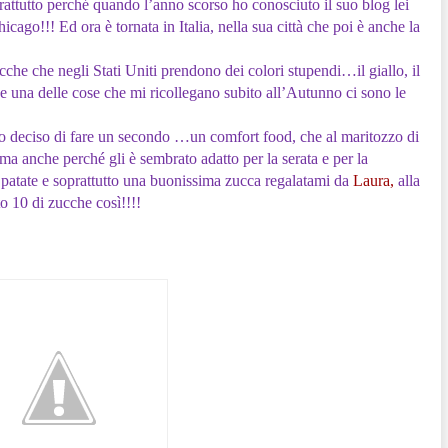
rattutto perché quando l’anno scorso ho conosciuto il suo blog lei
icago!!! Ed ora è tornata in Italia, nella sua città che poi è anche la
he che negli Stati Uniti prendono dei colori stupendi…il giallo, il
 una delle cose che mi ricollegano subito all’Autunno ci sono le
ho deciso di fare un secondo …un comfort food, che al maritozzo di
 ma anche perché gli è sembrato adatto per la serata e per la
e patate e soprattutto una buonissima zucca regalatami da
Laura,
alla
o 10 di zucche così!!!!