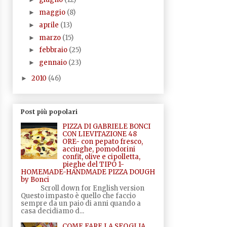
maggio
(8)
►
aprile
(13)
►
marzo
(15)
►
febbraio
(25)
►
gennaio
(23)
►
2010
(46)
►
Post più popolari
PIZZA DI GABRIELE BONCI
CON LIEVITAZIONE 48
ORE- con pepato fresco,
acciughe, pomodorini
confit, olive e cipolletta,
pieghe del TIPO 1-
HOMEMADE-HANDMADE PIZZA DOUGH
by Bonci
Scroll down for English version
Questo impasto è quello che faccio
sempre da un paio di anni quando a
casa decidiamo d...
COME FARE LA SFOGLIA