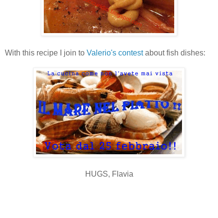
With this recipe I join to
Valerio's contest
about fish dishes:
HUGS, Flavia