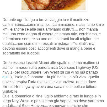
Durante ogni lungo o breve viaggio io e il maritozzo
camminiamo...camminiamo....camminiamo, maciniamo km e
km , e anche se alla sera arriviamo distrutti.... non manca
mai una cena degna di essere chiamata tale, cerchiamo, ci
informiamo sempre su uno dei ristoranti locali migliori per
qualità...non siamo interessati ai ristoranti "stellati", ma
devono essere posti accoglienti dove si mangia bene e
soprattutto del luogo!!!
Dopo esserci lasciati Miami alle spalle di primo mattino ci
siamo immessi sulla panoramica Overseas Highway (US
hwy 1) per raggiungere Key West (di cui vi ho già parlato
qui
!!!), l'isola più lontana....la più bella , la più viva...quella
dove si respira l'aria rilassata e vacanziera, quella dove
Ernest Hemingway aveva una casa molto bella e tuttora
visitabile.
Quella domenica di fine luglio abbiamo girato in lungo e in
largo Key West...e per la cena già sapevamo dove saremmo
andati.... al Blue Heaven.... e sapevamo anche che