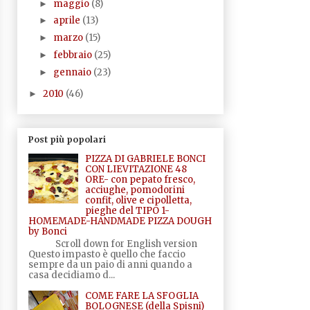
maggio
(8)
►
aprile
(13)
►
marzo
(15)
►
febbraio
(25)
►
gennaio
(23)
►
2010
(46)
►
Post più popolari
PIZZA DI GABRIELE BONCI
CON LIEVITAZIONE 48
ORE- con pepato fresco,
acciughe, pomodorini
confit, olive e cipolletta,
pieghe del TIPO 1-
HOMEMADE-HANDMADE PIZZA DOUGH
by Bonci
Scroll down for English version
Questo impasto è quello che faccio
sempre da un paio di anni quando a
casa decidiamo d...
COME FARE LA SFOGLIA
BOLOGNESE (della Spisni)