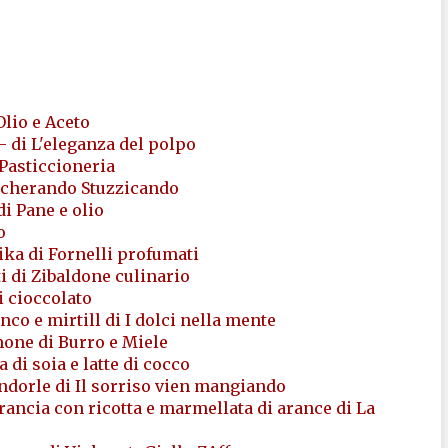
Olio e Aceto
- di L'eleganza del polpo
 Pasticcioneria
iaccherando Stuzzicando
.di Pane e olio
o
rika di Fornelli profumati
ti di Zibaldone culinario
i cioccolato
nco e mirtill di I dolci nella mente
imone di Burro e Miele
 di soia e latte di cocco
ndorle di Il sorriso vien mangiando
arancia con ricotta e marmellata di arance di La