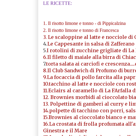
LE RICETTE:
1. Il risotto limone e tonno - di Pippicalzina
2. Il risotto limone e tonno di Francesca
3. Le scaloppine al latte e nocciole di 
4.
Le Cappesante in salsa di Zafferano 
5.
I rotolini di zucchine grigliate di La
6.Il filetto di maiale alla birra di Ch
7.
torta salata ai carciofi e crescenza....
8.Il Club Sandwich di Profumo di burr
9.La focaccia di pollo farcita alla pap
10.tacchino al latte e nocciole con ros
11.Eclairs al caramello di La FArfalla d
12. Brownies morbidi al cioccolato bia
13. Polpettine di gamberi al curry e l
14.polpette di tacchino con porri, salsa
15.Brownies al cioccolato bianco e ma
16.La crostata di frolla profumata all'
Ginestra e il Mare