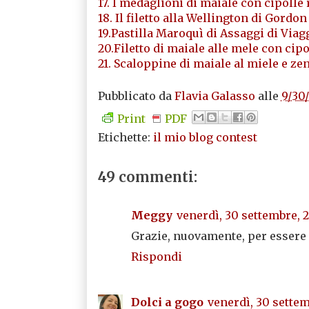
17. I medaglioni di maiale con cipolle
18. Il filetto alla Wellington di Gord
19.Pastilla Maroquì di Assaggi di Viag
20.Filetto di maiale alle mele con cip
21. Scaloppine di maiale al miele e ze
Pubblicato da
Flavia Galasso
alle
9/30
Print
PDF
Etichette:
il mio blog contest
49 commenti:
Meggy
venerdì, 30 settembre, 2
Grazie, nuovamente, per essere 
Rispondi
Dolci a gogo
venerdì, 30 settem