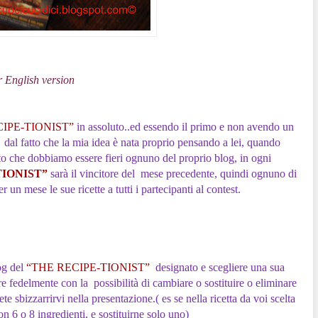
r English version
IPE-TIONIST”
in assoluto..ed essendo il primo e non avendo un
a dal fatto che la mia idea è nata proprio pensando a lei, quando
atto che dobbiamo essere fieri ognuno del proprio blog, in ogni
TIONIST”
sarà il vincitore del mese precedente, quindi ognuno di
er un mese le sue ricette a tutti i partecipanti al contest.
og del
“THE RECIPE-TIONIST”
designato e scegliere una sua
ire fedelmente con la possibilità di cambiare o sostituire o eliminare
arrirvi nella presentazione.( es se nella ricetta da voi scelta
con 6 o 8 ingredienti, e sostituirne solo uno)