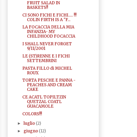
FRUIT SALAD IN
BASKETS!!
CI SONO FICHI E FICHI..... !!!
COLIN FIRTH IS A "F...
LA FOCACCIA DELLA MIA
INFANZIA- MY
CHILDHOOD FOCACCIA
I SHALL NEVER FORGET
9/11/2001
LE (ST)RENNE E I FICHI
SETTEMBRINI
PASTA FILLO di MICHEL
ROUX
TORTA PESCHE E PANNA -
PEACHES AND CREAM
CAKE
CE ACATL TOPILTZIN
QUETZAL COATL
GUACAMOLE
COLORS!!!
luglio
(2)
►
giugno
(12)
►