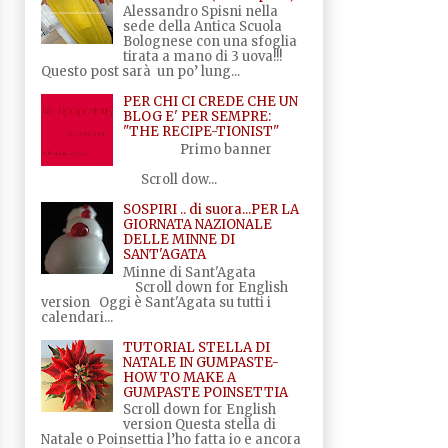
Alessandro Spisni nella
sede della Antica Scuola
Bolognese con una sfoglia
tirata a mano di 3 uova!!!
Questo post sarà un po’ lung...
PER CHI CI CREDE CHE UN
BLOG E' PER SEMPRE:
"THE RECIPE-TIONIST"
Primo banner
Scroll dow...
SOSPIRI .. di suora...PER LA
GIORNATA NAZIONALE
DELLE MINNE DI
SANT'AGATA
Minne di Sant'Agata
Scroll down for English
version Oggi è Sant'Agata su tutti i
calendari...
TUTORIAL STELLA DI
NATALE IN GUMPASTE-
HOW TO MAKE A
GUMPASTE POINSETTIA
Scroll down for English
version Questa stella di
Natale o Poinsettia l’ho fatta io e ancora