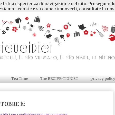
re la tua esperienza di navigazione del sito. Proseguendo
ziamo i cookie e su come rimuoverli, consultate la nost
Tea Time
The RECIPE-TIONIST
privacy polic
TTOBRE È:
dici per condividere non per competere.