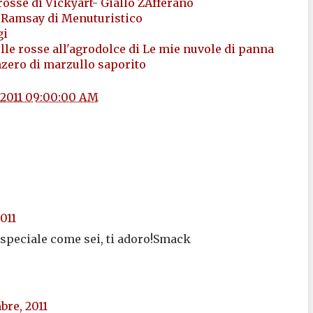
 rosse di Vickyart- Giallo ZAfferano
on Ramsay di Menuturistico
gi
olle rosse all'agrodolce di Le mie nuvole di panna
nzero di marzullo saporito
/2011 09:00:00 AM
011
speciale come sei, ti adoro!Smack
bre, 2011