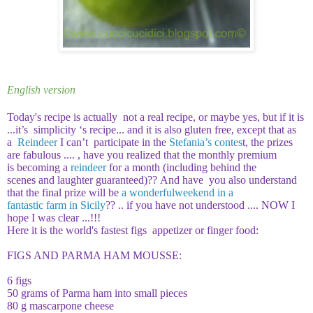
English version
Today's recipe is actually not a real recipe, or maybe yes, but if it is
...it’s simplicity ‘s recipe... and it is also gluten free
,
except that as
a
Reindeer
I can’t participate in the
Stefania’s contes
t, the prizes
are fabulous ....
, have
you realized that the monthly premium
is becoming a
reindeer
for a month (
including
behind the
scenes and laughter guaranteed
)??
And have you also understand
that the final prize will be
a wonderfulweekend in a
fantastic farm in Sicily
??
.. if you have not understood .... NOW I
hope I was clear ...!!!
Here it is the world's fastest figs
appetizer
or
finger food
:
FIGS AND PARMA HAM MOUSSE
:
6 figs
50 grams of Parma ham into small pieces
80 g mascarpone cheese