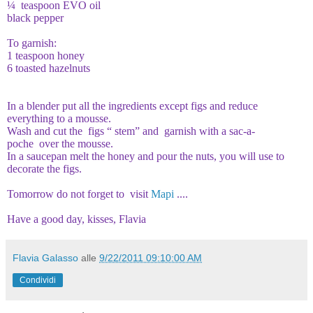
¼ teaspoon EVO oil
black pepper
To garnish
:
1 teaspoon honey
6 toasted hazelnuts
In a blender put all the ingredients except figs and reduce
everything to a mousse.
Wash and cut the figs “ stem” and garnish with a sac-
a-
poche
over the mousse.
In a saucepan melt the honey and pour the nuts
,
you will use to
decorate the figs
.
Tomorrow do not forget to visit
Mapi
....
Have a good day
,
kisses
,
Flavia
Flavia Galasso
alle
9/22/2011 09:10:00 AM
Condividi