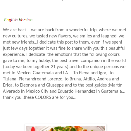
E
n
g
l
i
s
h
V
e
r
s
i
o
n
We are back… we are back from a wonderful trip, where we met
new cultures, we tasted new flavors, we smiles and laughed, we
met new friends…I dedicate this post to them, even if we spent
just few days together it was fine to share with you this beautiful
experience. I dedicate
the emotions that the following colors
gave to me, to my hubby, the best travel companion in the world
(today we been together 21 years) and to the unique persons we
met in Mexico, Guatemala and LA…. To Elena and Igor,
to
Tiziana, Piersandroand Lorenzo, to Bruna, Attilio, Andrea and
Erica, to Eleonora and Giuseppe and to the best guides :Martìn
Alvarado in Mexico City and Eduardo Hernandez in Guatemala…
thank you..these COLORS are for you…