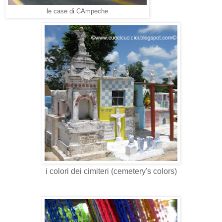
le case di CAmpeche
i colori dei cimiteri (cemetery's colors)