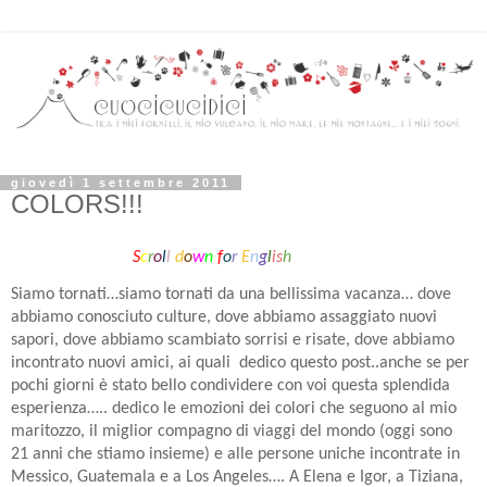
giovedì 1 settembre 2011
COLORS!!!
S
c
r
o
l
l
d
o
w
n
f
o
r
E
n
g
l
is
h
Siamo tornati…siamo tornati da una bellissima vacanza… dove
abbiamo conosciuto culture, dove abbiamo assaggiato nuovi
sapori, dove abbiamo scambiato sorrisi e risate, dove abbiamo
incontrato nuovi amici, ai quali
dedico questo post..anche se per
pochi giorni è stato bello condividere con voi questa splendida
esperienza….. dedico le emozioni dei colori che seguono al mio
maritozzo, il miglior compagno di viaggi del mondo (oggi sono
21 anni che stiamo insieme) e alle persone uniche incontrate in
Messico, Guatemala e a Los Angeles…. A Elena e Igor, a Tiziana,