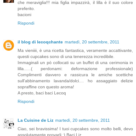
che meraviglia!!! mia figlia impazzirà, il lilla è il suo colore
preferito.
bacioni
Rispondi
il blog di lecoqchante
martedì, 20 settembre, 2011
Ma vieniiii, è una ricetta fantastica, veramente accattivante,
questi cupcakes sono di una tenerezza incredibile.
Immaginali un pò collocati su un buffet di una cerimonia in
lilla......( perdonami: deformazione professionale)
Complimenti davvero e rassicura le amiche scettiche
sull'abbinamento lavanda/dolci.... ho assaggiato delizie
sopraffine con questo aroma!
A presto, baci baci Lecoq
Rispondi
La Cuisine de Liz
martedì, 20 settembre, 2011
Ciao, sei bravissima! I tuoi cupcakes sono molto belli, devo
assolutamente provarli :) Baci Liz