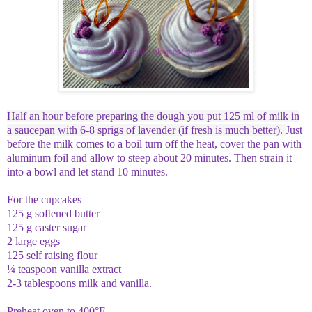
Half an hour before preparing the dough you put 125 ml of milk in
a saucepan with 6-8 sprigs of lavender (if fresh is much better).
Just
before the milk comes to a boil turn off the heat, cover the pan with
aluminum foil and allow to steep about 20 minutes.
Then strain it
into a bowl and let stand 10 minutes.
For the cupcakes
125 g softened butter
125 g caster sugar
2 large eggs
125 self raising flour
¼ teaspoon vanilla extract
2-3 tablespoons milk and vanilla.
Preheat oven to 400°F.