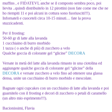
muffins , e FIDATEVI, anche se il composto sembra poco, poi
lievita ..quindi distribuitelo in 12 pirottini (non fate come me che ne
ho riempiti 11 e poi alcuni in cottura sono fuoriusciti!!!).
Infornateli e cuoceteli circa 10-15 minuti… fate la prova
stuzzicadenti.
Per il frosting:
50-60 gr di latte alla lavanda
1 cucchiaino di burro morbido
1 tazza ( o anche di più) di zucchero a velo
Qualche goccia di colorante gel “glicine”
DECORA
Versate in metà del latte alla lavanda rimasto in una ciotolina ed
aggiungete qualche goccia di colorante gel “glicine” della
DECORA
e versate zucchero a velo fino ad ottenere una glassa
densa, unite un cucchiaino di burro morbido e mescolate.
Bagnate ogni cupcakes con un cucchiaino di latte alla lavanda e poi
guarnitelo con il frosting e decori di zucchero o petali di caramello
(un altro mio esprimento!!!).
Bacionissimi, Flavia