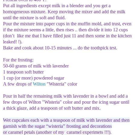
Put all ingredients except milk in a blender and you get a
homogeneous mixture.
Keep moving the mixer and add the milk
until the mixture is soft and fluid.
Pour the mixture into paper cups in the muffin mold, and trust, even
if the mixture seems a little, then rises .. then divide it into 12 cups
(don’t like me that I have filled just 11 and then some in the kitchen
leaked!
!).
Bake and cook about 10-15 minutes ... do the toothpick test.
For the frosting:
50-60 grams of milk with lavender
1 teaspoon soft butter
1 cup (or more) powdered sugar
A few drops of
Wilton
"Wisteria"
color
Pour in half the remaining milk with lavender in a bowl and add a
few drops of Wilton "Wisteria" color and pour the icing sugar until
a thick glaze, add a teaspoon of soft butter and mix.
Wet cupcakes each with a teaspoon of milk with lavender and then
garnish with the sugar “wisteria” frosting and decorations
or
caramel petals (another of my caramel experimets !!!).