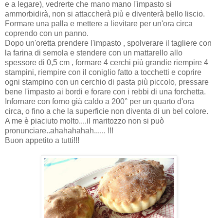
e a legare), vedrerte che mano mano l'impasto si
ammorbidirà, non si attaccherà più e diventerà bello liscio.
Formare una palla e mettere a lievitare per un'ora circa
coprendo con un panno.
Dopo un'oretta prendere l'impasto , spolverare il tagliere con
la farina di semola e stendere con un mattarello allo
spessore di 0,5 cm , formare 4 cerchi più grandie riempire 4
stampini, riempire con il coniglio fatto a tocchetti e coprire
ogni stampino con un cerchio di pasta più piccolo, pressare
bene l'impasto ai bordi e forare con i rebbi di una forchetta.
Infornare con forno già caldo a 200° per un quarto d'ora
circa, o fino a che la superficie non diventa di un bel colore.
A me è piaciuto molto....il maritozzo non si può
pronunciare..ahahahahah...... !!!
Buon appetito a tutti!!!