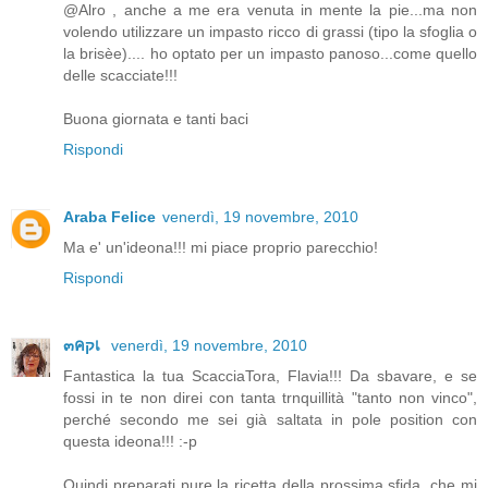
@Alro , anche a me era venuta in mente la pie...ma non
volendo utilizzare un impasto ricco di grassi (tipo la sfoglia o
la brisèe).... ho optato per un impasto panoso...come quello
delle scacciate!!!
Buona giornata e tanti baci
Rispondi
Araba Felice
venerdì, 19 novembre, 2010
Ma e' un'ideona!!! mi piace proprio parecchio!
Rispondi
๓คקเ
venerdì, 19 novembre, 2010
Fantastica la tua ScacciaTora, Flavia!!! Da sbavare, e se
fossi in te non direi con tanta trnquillità "tanto non vinco",
perché secondo me sei già saltata in pole position con
questa ideona!!! :-p
Quindi preparati pure la ricetta della prossima sfida, che mi