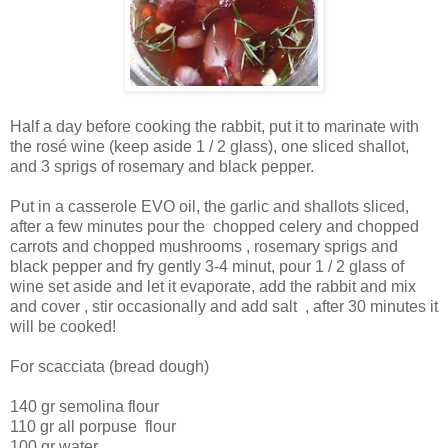
Half a day before cooking the rabbit, put it to marinate with
the rosé wine (keep aside 1 / 2 glass), one sliced shallot,
and 3 sprigs of rosemary and black pepper.
Put in a casserole EVO oil, the garlic and shallots sliced,
after a few minutes pour the chopped celery and chopped
carrots and chopped mushrooms , rosemary sprigs and
black pepper and fry gently 3-4 minut,
pour 1 / 2 glass of
wine set aside and let it evaporate, add the rabbit and mix
and cover , stir occasionally and add salt , after 30 minutes it
will be cooked!
For scacciata (bread dough)
140 gr semolina flour
110 gr all porpuse flour
100 gr water