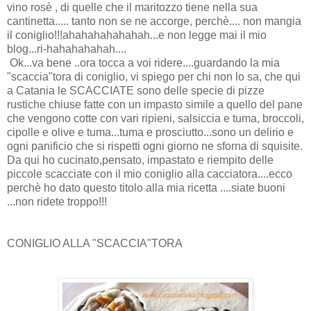
vino rosè , di quelle che il maritozzo tiene nella sua
cantinetta..... tanto non se ne accorge, perchè.... non mangia
il coniglio!!!ahahahahahahah...e non legge mai il mio
blog...ri-hahahahahah....
Ok...va bene ..ora tocca a voi ridere....guardando la mia
"scaccia"tora di coniglio, vi spiego per chi non lo sa, che qui
a Catania le SCACCIATE sono delle specie di pizze
rustiche chiuse fatte con un impasto simile a quello del pane
che vengono cotte con vari ripieni, salsiccia e tuma, broccoli,
cipolle e olive e tuma...tuma e prosciutto...sono un delirio e
ogni panificio che si rispetti ogni giorno ne sforna di squisite.
Da qui ho cucinato,pensato, impastato e riempito delle
piccole scacciate con il mio coniglio alla cacciatora....ecco
perchè ho dato questo titolo alla mia ricetta ....siate buoni
...non ridete troppo!!!
CONIGLIO ALLA "SCACCIA"TORA