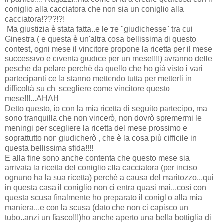
coniglio alla cacciatora che non sia un coniglio alla
cacciatora!???!?!
Ma giustizia è stata fatta..e le tre "giudichesse" tra cui
Ginestra ( e questa è un'altra cosa bellissima di questo
contest, ogni mese il vincitore propone la ricetta per il mese
successivo e diventa giudice per un mese!!!!) avranno delle
pesche da pelare perchè da quello che ho già visto i vari
partecipanti ce la stanno mettendo tutta per metterli in
difficoltà su chi scegliere come vincitore questo
mese!!!...AHAH
Detto questo, io con la mia ricetta di seguito partecipo, ma
sono tranquilla che non vincerò, non dovrò spremermi le
meningi per scegliere la ricetta del mese prossimo e
soprattutto non giudicherò , che è la cosa più difficile in
questa bellissima sfida!!!!
E alla fine sono anche contenta che questo mese sia
arrivata la ricetta del coniglio alla cacciatora (per inciso
ognuno ha la sua ricetta) perchè a causa del maritozzo...qui
in questa casa il coniglio non ci entra quasi mai...così con
questa scusa finalmente ho preparato il coniglio alla mia
maniera...e con la scusa (dato che non ci capisco un
tubo..anzi un fiasco!!!)ho anche aperto una bella bottiglia di