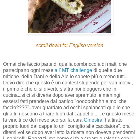
scroll down for English version
Ormai che faccio parte di quella combriccola di matti che
partecipano ogni mese
all' MT challenge
di quelle due
mitiche della Dani e della Ale lo sapete più o meno tutti.
Devo dire che questo è un contest stupendo per vari motivi,
il primo è che ci si diverte sia tra noi bloggers che in
cucina...si ci si diverte dopo aver spremuto le meningi,
essersi fatti prendere dal panico "oooooohhhh e mo' che
faccio????", aver guardato ad occhi spalancati quello che
gli altri riescono a tirare fuori dal cappello...... e questo mese
la vincitrice del mese scorso, la cara
Ginestra
, ha tirato
proprio fuori dal cappello un "coniglio alla cacciatora"..ora
ditemi voi se dopo aver letto la ricetta non doveva prendermi
il panico!!!! Ragazzi..ma come si fa a creare qualcosa con il