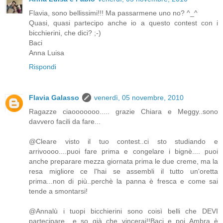
Flavia, sono bellissimi!!! Ma passarmene uno no? ^_^
Quasi, quasi partecipo anche io a questo contest con i
bicchierini, che dici? ;-)
Baci
Anna Luisa
Rispondi
Flavia Galasso
venerdì, 05 novembre, 2010
Ragazze ciaooooooo..... grazie Chiara e Meggy..sono
davvero facili da fare...
@Cleare visto il tuo contest..ci sto studiando e
arrivoooo....puoi fare prima e congelare i bignè.... puoi
anche preparare mezza giornata prima le due creme, ma la
resa migliore ce l'hai se assembli il tutto un'oretta
prima...non di più..perchè la panna è fresca e come sai
tende a smontarsi!
@Annalù i tuopi bicchierini sono coisì belli che DEVI
partecipare....e so già che vincerai!!Baci..e poi Ambra è