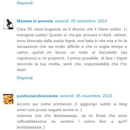
Rispondi
Mamma in pentola
venerdì, 05 novembre, 2010
Cara Eli..sarei bugiarda se ti dicessi che li rifarei subito. Li
mangerei subito! Questo si, ma per provare a rifarli...ahimè,
sono bloccata dalla pasta bignè, mai fatta in vita mia e ho la
sensazione che sia molto difficile e che ci voglia tempo e
calma....quindi...mi faccio un nodo al fazzoletto (da
capotreno) e mi proporrò, il prima possibile, di fare i bignè
secondo la tua ricetta...senti che responsabilità che t'ho
dato!
Rispondi
pasticciandoinsieme
venerdì, 05 novembre, 2010
eccomi qui come promesso...ti aggiungo subito ai blog
amici cosi posso seguirti anche io :)
mamma mia che deliziaaaaaa....se nn fosse che sono
raffreddatissima ne sentirei l odore fino a qui!!!
bontààààààà :)