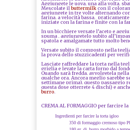
Aggiungete le uova, una alla volta, sb
Mescolate il
buttermilk
con il coloran
aggiungete in tre volte alternando con
farina, a velocità bassa, praticamente (
iniziate con la farina e finite con la fa
In un bicchiere versate l’aceto e aggiu
spuma , aggiungetelo subito all’impa
spatola e amalgamate tutto molto ben
Versate subito il composto nella tegl
la prova dello stuzzicadenti per verif
Lasciate raffreddare la torta nella te
griglia e levate la carta forno dal fond
Quando sarà fredda, avvolgetela nella 
qualche ora. Ancora meglio sarebbe se
settimane prima), questo passaggio ren
questa dose otterrete 4 dischi) e anch
burro
.
CREMA AL FORMAGGIO per farcire la Re
Ingredienti per farcire la torta igloo
350
di formaggio cremoso tipo Ph
180 gr di burro morbido a tempe