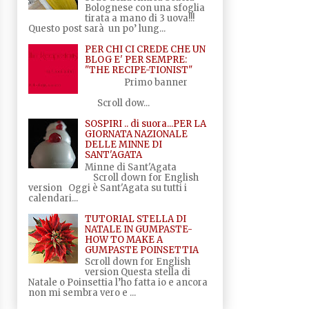
Bolognese con una sfoglia
tirata a mano di 3 uova!!!
Questo post sarà un po’ lung...
PER CHI CI CREDE CHE UN
BLOG E' PER SEMPRE:
"THE RECIPE-TIONIST"
Primo banner
Scroll dow...
SOSPIRI .. di suora...PER LA
GIORNATA NAZIONALE
DELLE MINNE DI
SANT'AGATA
Minne di Sant'Agata
Scroll down for English
version Oggi è Sant'Agata su tutti i
calendari...
TUTORIAL STELLA DI
NATALE IN GUMPASTE-
HOW TO MAKE A
GUMPASTE POINSETTIA
Scroll down for English
version Questa stella di
Natale o Poinsettia l’ho fatta io e ancora
non mi sembra vero e ...