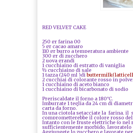
RED VELVET CAKE
250 gr farina 00
5 gr cacao amaro
110 gr burro a temperatura ambiente
300 gr di zucchero
2 uova grandi
1 cucchiaino di estratto di vaniglia
½ cucchiaino di sale
1 tazza (240 ml )di
buttermilk(latticell
2 cucchiai di colorante rosso in polve
1 cucchiaino di aceto bianco
1 cucchiaino di bicarbonato di sodio
Preriscaldate il forno a 180°C.
Imburrate 1 teglia da 24 cm di diametr
carta da forno.
In una ciotola setacciate la farina, il
comprometterebbe il colore rosso della
Intanto con le fruste elettriche (o nel
sufficientemente morbido, lavoratelo 
Aggiungete lo zucchero e lavorate per 