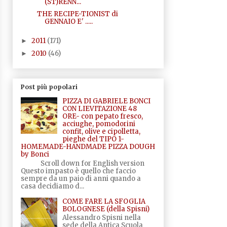
(ST)RENN...
THE RECIPE-TIONIST di
GENNAIO E' .....
2011
(171)
►
2010
(46)
►
Post più popolari
PIZZA DI GABRIELE BONCI
CON LIEVITAZIONE 48
ORE- con pepato fresco,
acciughe, pomodorini
confit, olive e cipolletta,
pieghe del TIPO 1-
HOMEMADE-HANDMADE PIZZA DOUGH
by Bonci
Scroll down for English version
Questo impasto è quello che faccio
sempre da un paio di anni quando a
casa decidiamo d...
COME FARE LA SFOGLIA
BOLOGNESE (della Spisni)
Alessandro Spisni nella
sede della Antica Scuola