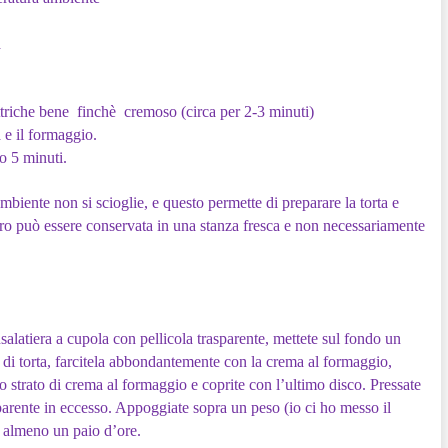
a
ettriche bene finchè cremoso (circa per 2-3 minuti)
a e il formaggio.
o 5 minuti.
biente non si scioglie, e questo permette di preparare la torta e
ero può essere conservata in una stanza fresca e non necessariamente
’insalatiera a cupola con pellicola trasparente, mettete sul fondo un
tte di torta, farcitela abbondantemente con la crema al formaggio,
tro strato di crema al formaggio e coprite con l’ultimo disco. Pressate
asparente in eccesso. Appoggiate sopra un peso (io ci ho messo il
r almeno un paio d’ore.