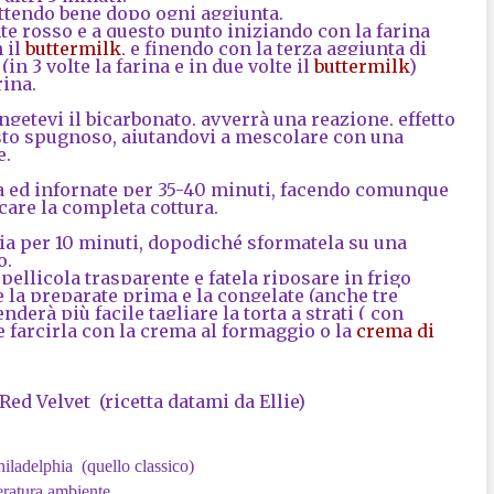
attendo bene dopo ogni aggiunta.
te rosso e a questo punto iniziando con la farina
 il
buttermilk
, e finendo con la terza aggiunta di
in 3 volte la farina e in due volte il
buttermilk
)
rina.
ngetevi il bicarbonato, avverrà una reazione, effetto
sto spugnoso, aiutandovi a mescolare con una
e.
ia ed infornate per 35-40 minuti, facendo comunque
icare la completa cottura.
glia per 10 minuti, dopodiché sformatela su una
o.
pellicola trasparente e fatela riposare in frigo
 la preparate prima e la congelate (anche tre
derà più facile tagliare la torta a strati ( con
e farcirla con la crema al formaggio o la
crema di
d Velvet (ricetta datami da Ellie)
iladelphia (quello classico)
ratura ambiente