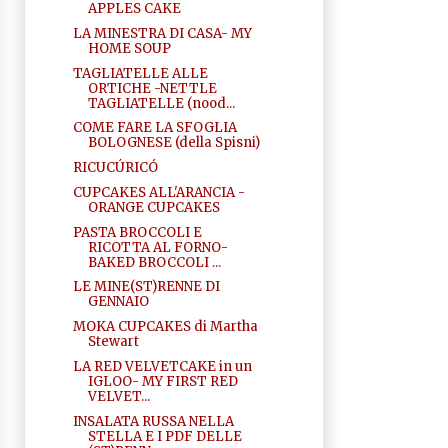
APPLES CAKE
LA MINESTRA DI CASA- MY
HOME SOUP
TAGLIATELLE ALLE
ORTICHE -NETTLE
TAGLIATELLE (nood...
COME FARE LA SFOGLIA
BOLOGNESE (della Spisni)
RICUCÚRICÓ
CUPCAKES ALL'ARANCIA -
ORANGE CUPCAKES
PASTA BROCCOLI E
RICOTTA AL FORNO-
BAKED BROCCOLI ...
LE MINE(ST)RENNE DI
GENNAIO
MOKA CUPCAKES di Martha
Stewart
LA RED VELVETCAKE in un
IGLOO- MY FIRST RED
VELVET...
INSALATA RUSSA NELLA
STELLA E I PDF DELLE