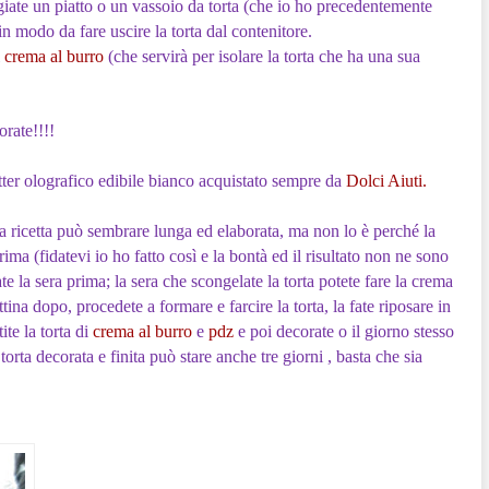
oggiate un piatto o un vassoio da torta (che io ho precedentemente
 in modo da fare uscire la torta dal contenitore.
i
crema al burro
(che servirà per isolare la torta che ha una sua
orate!!!!
itter olografico edibile bianco acquistato sempre da
Dolci Aiuti.
 ricetta può sembrare lunga ed elaborata, ma non lo è perché la
ma (fidatevi io ho fatto così e la bontà ed il risultato non ne sono
e la sera prima; la sera che scongelate la torta potete fare la crema
ttina dopo, procedete a formare e farcire la torta, la fate riposare in
ite la torta di
crema al burro
e
pdz
e poi decorate o il giorno stesso
torta decorata e finita può stare anche tre giorni , basta che sia