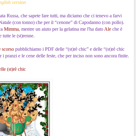
nglish version
ata Russa, che sapete fare tutti, ma diciamo che ci tenevo a farvi
i Natale (con tonno) che per il “cenone” di Capodanno (con pollo).
ca
Mimma
, mentre un aiuto per la gelatina me l'ha dato
Ale
che è
tutte le (st)renne.
e scorso
pubblichiamo i PDF delle “(st)rè chic” e delle “(st)rè chic
 i pranzi e le cene delle feste, che per inciso non sono ancora finite.
lle (st)rè chic