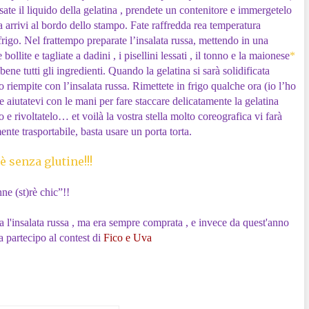
rsate il liquido della gelatina , prendete un contenitore e immergetelo
 arrivi al bordo dello stampo. Fate raffredda rea temperatura
rigo. Nel frattempo preparate l’insalata russa, mettendo in una
bollite e tagliate a dadini , i pisellini lessati , il tonno e la maionese
*
 tutti gli ingredienti. Quando la gelatina si sarà solidificata
o riempite con l’insalata russa. Rimettete in frigo qualche ora (io l’ho
e aiutatevi con le mani per fare staccare delicatamente la gelatina
 e rivoltatelo… et voilà la vostra stella molto coreografica vi farà
ente trasportabile, basta usare un porta torta.
 senza glutine!!!
ne (st)rè chic”!!
a l'insalata russa , ma era sempre comprata , e invece da quest'anno
a partecipo al contest di
Fico e Uva