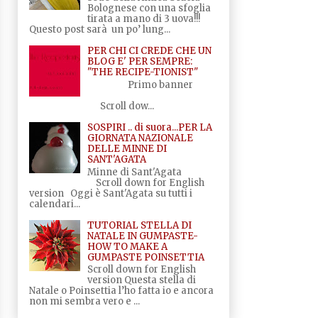
Bolognese con una sfoglia
tirata a mano di 3 uova!!!
Questo post sarà un po’ lung...
PER CHI CI CREDE CHE UN
BLOG E' PER SEMPRE:
"THE RECIPE-TIONIST"
Primo banner
Scroll dow...
SOSPIRI .. di suora...PER LA
GIORNATA NAZIONALE
DELLE MINNE DI
SANT'AGATA
Minne di Sant'Agata
Scroll down for English
version Oggi è Sant'Agata su tutti i
calendari...
TUTORIAL STELLA DI
NATALE IN GUMPASTE-
HOW TO MAKE A
GUMPASTE POINSETTIA
Scroll down for English
version Questa stella di
Natale o Poinsettia l’ho fatta io e ancora
non mi sembra vero e ...