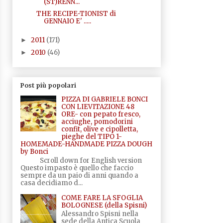
(ST)RENN...
THE RECIPE-TIONIST di
GENNAIO E' .....
2011
(171)
►
2010
(46)
►
Post più popolari
PIZZA DI GABRIELE BONCI
CON LIEVITAZIONE 48
ORE- con pepato fresco,
acciughe, pomodorini
confit, olive e cipolletta,
pieghe del TIPO 1-
HOMEMADE-HANDMADE PIZZA DOUGH
by Bonci
Scroll down for English version
Questo impasto è quello che faccio
sempre da un paio di anni quando a
casa decidiamo d...
COME FARE LA SFOGLIA
BOLOGNESE (della Spisni)
Alessandro Spisni nella
sede della Antica Scuola