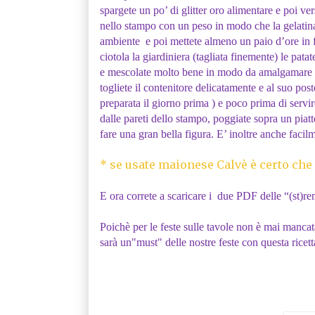
spargete un po’ di glitter oro alimentare e poi ve
nello stampo con un peso in modo che la gelatina
ambiente e poi mettete almeno un paio d’ore in f
ciotola la giardiniera (tagliata finemente) le patate 
e mescolate molto bene in modo da amalgamare bene
togliete il contenitore delicatamente e al suo post
preparata il giorno prima ) e poco prima di servir
dalle pareti dello stampo, poggiate sopra un piatto
fare una gran bella figura. E’ inoltre anche facilm
* se usate maionese Calvè è certo che è
E ora correte a scaricare i due PDF delle “(st)ren
Poichè per le feste sulle tavole non è mai mancat
sarà un"must" delle nostre feste con questa ricett