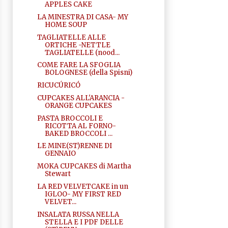
APPLES CAKE
LA MINESTRA DI CASA- MY
HOME SOUP
TAGLIATELLE ALLE
ORTICHE -NETTLE
TAGLIATELLE (nood...
COME FARE LA SFOGLIA
BOLOGNESE (della Spisni)
RICUCÚRICÓ
CUPCAKES ALL'ARANCIA -
ORANGE CUPCAKES
PASTA BROCCOLI E
RICOTTA AL FORNO-
BAKED BROCCOLI ...
LE MINE(ST)RENNE DI
GENNAIO
MOKA CUPCAKES di Martha
Stewart
LA RED VELVETCAKE in un
IGLOO- MY FIRST RED
VELVET...
INSALATA RUSSA NELLA
STELLA E I PDF DELLE