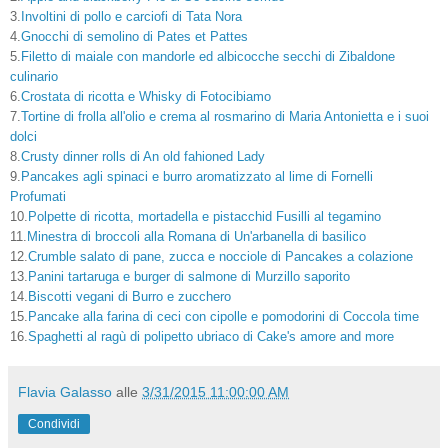
3.
Involtini di pollo e carciofi di Tata Nora
4.
Gnocchi di semolino di Pates et Pattes
5.
Filetto di maiale con mandorle ed albicocche secchi di Zibaldone
culinario
6.
Crostata di ricotta e Whisky di Fotocibiamo
7.
Tortine di frolla all'olio e crema al rosmarino di Maria Antonietta e i suoi
dolci
8.
Crusty dinner rolls di An old fahioned Lady
9.
Pancakes agli spinaci e burro aromatizzato al lime di Fornelli
Profumati
10.
Polpette di ricotta, mortadella e pistacchid Fusilli al tegamino
11.
Minestra di broccoli alla Romana di Un'arbanella di basilico
12.
Crumble salato di pane, zucca e nocciole di Pancakes a colazione
13.
Panini tartaruga e burger di salmone di Murzillo saporito
14.
Biscotti vegani di Burro e zucchero
15.
Pancake alla farina di ceci con cipolle e pomodorini di Coccola time
16.
Spaghetti al ragù di polipetto ubriaco di Cake's amore and more
Flavia Galasso
alle
3/31/2015 11:00:00 AM
Condividi