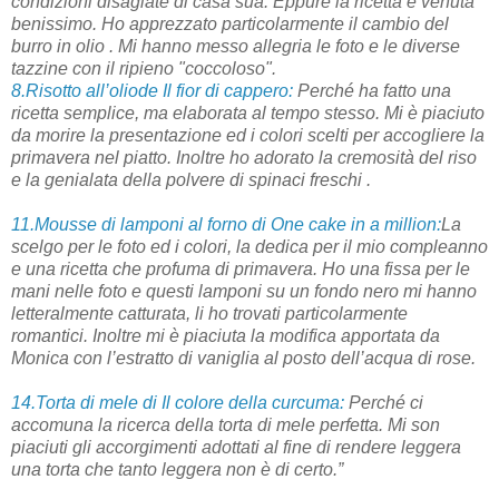
condizioni disagiate di casa sua. Eppure la ricetta è venuta
benissimo. Ho apprezzato particolarmente il cambio del
burro in olio . Mi hanno messo allegria le foto e le diverse
tazzine con il ripieno "coccoloso".
8.Risotto all’oliode Il fior di cappero:
Perché ha fatto una
ricetta semplice, ma elaborata al tempo stesso. Mi è piaciuto
da morire la presentazione ed i colori scelti per accogliere la
primavera nel piatto. Inoltre ho adorato la cremosità del riso
e la genialata della polvere di spinaci freschi .
11.Mousse di lamponi al forno di One cake in a million:
La
scelgo per le foto ed i colori, la dedica per il mio compleanno
e una ricetta che profuma di primavera. Ho una fissa per le
mani nelle foto e questi lamponi su un fondo nero mi hanno
letteralmente catturata, li ho trovati particolarmente
romantici. Inoltre mi è piaciuta la modifica apportata da
Monica con l’estratto di vaniglia al posto dell’acqua di rose.
14.Torta di mele di Il colore della curcuma:
Perché ci
accomuna la ricerca della torta di mele perfetta. Mi son
piaciuti gli accorgimenti adottati al fine di rendere leggera
una torta che tanto leggera non è di certo.”