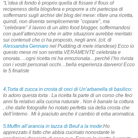
“L'idea di fondo è proprio quella di fissare il flous of
recipeness della blogsfera e proporre a chi partecipa di
soffermarsi sugli archivi del blog del mese: rifare una ricetta,
quindi, non diventa semplicemente "copiare", ma
"celebrare" il lavoro di un altro food blogger, soffermandosi
con quell'attenzione che in altre situazioni avrebbe meritato
sui contenuti che ci ha proposto, negli anni. (cit. di
Alessandra Gennaro
nel Pudding di mele irlandese) Ecco io
questo mese mi son sentita VERAMENTE celebrata e
onorata….ogni ricetta mi ha emozionata…perché l’ho rivista
con i vostri personali occhi…bella esperienza davvero! Ecco
le 5 finaliste
4.Torta di zucca in crosta di ceci di Un’arbanella di basilico:
Io adoro questa torta . La ricetta fa parte di un corso che feci
anni fa relativo alla cucina naturale . Non è banale la cottura
, che dalle fotografie ho notato perfetta sia della crosta che
dell’interno . Mi è piaciuto anche il cambio di erba aromatica.
5.Muffin all’arancia in tazza di Beuf a la mode:
Ho
apprezzato il fatto che abbia cucinato nonostante le