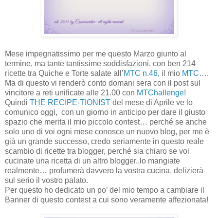
Mese impegnatissimo per me questo Marzo giunto al
termine, ma tante tantissime soddisfazioni, con ben 214
ricette tra Quiche e Torte salate all’
MTC n.46,
il mio
MTC
….
Ma di questo vi renderò conto domani sera con il post sul
vincitore a reti unificate alle 21.00 con
MTChallenge
!
Quindi
THE RECIPE-TIONIST
del mese di Aprile ve lo
comunico oggi,
con un giorno in anticipo per dare il giusto
spazio che merita il mio piccolo contest… perché se anche
solo uno di voi ogni mese conosce un nuovo blog, per me è
già un grande successo, credo seriamente in questo reale
scambio di ricette tra blogger, perché sia chiaro se voi
cucinate una ricetta di un altro blogger..lo mangiate
realmente… profumerà davvero la vostra cucina, delizierà
sul serio il vostro palato.
Per questo ho dedicato un po’ del mio tempo a cambiare il
Banner di questo contest a cui sono veramente affezionata!