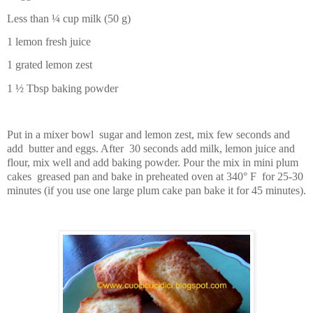
Less than ¼ cup milk (50 g)
1 lemon fresh juice
1 grated lemon zest
1 ½ Tbsp baking powder
Put in a mixer bowl
sugar and lemon zest, mix few seconds and
add
butter and eggs. After
30 seconds add milk, lemon juice and
flour, mix well and add baking powder. Pour the mix in mini plum
cakes
greased pan and bake in preheated oven at 340° F
for 25-30
minutes (if you use one large plum cake pan bake it for 45 minutes).