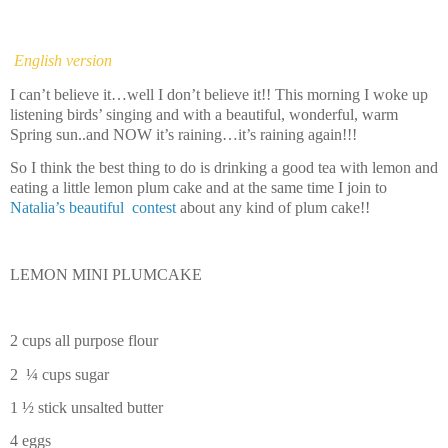
English version
I can’t believe it…well I don’t believe it!! This morning I woke up
listening birds’ singing and with a beautiful, wonderful, warm
Spring sun..and NOW it’s raining…it’s raining again!!!
So I think the best thing to do is drinking a good tea with lemon and
eating a little lemon plum cake and at the same time I join to
Natalia’s beautiful
contest
about any kind of plum cake!!
LEMON MINI PLUMCAKE
2 cups all purpose flour
2
¼ cups sugar
1 ½ stick unsalted butter
4 eggs