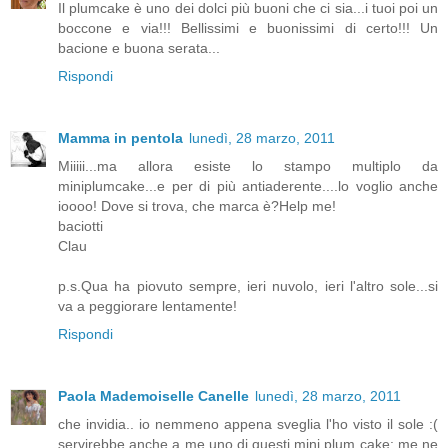
Il plumcake è uno dei dolci più buoni che ci sia...i tuoi poi un
boccone e via!!! Bellissimi e buonissimi di certo!!! Un
bacione e buona serata...
Rispondi
Mamma in pentola
lunedì, 28 marzo, 2011
Miiiii...ma allora esiste lo stampo multiplo da
miniplumcake...e per di più antiaderente....lo voglio anche
ioooo! Dove si trova, che marca è?Help me!
baciotti
Clau
p.s.Qua ha piovuto sempre, ieri nuvolo, ieri l'altro sole...si
va a peggiorare lentamente!
Rispondi
Paola Mademoiselle Canelle
lunedì, 28 marzo, 2011
che invidia.. io nemmeno appena sveglia l'ho visto il sole :(
servirebbe anche a me uno di questi mini plum cake: me ne