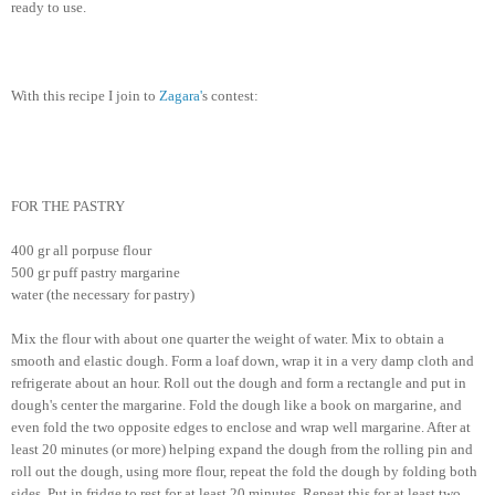
ready to use.
With this recipe I join to
Zagara'
s contest:
FOR THE PASTRY
400 gr all porpuse flour
500 gr puff pastry margarine
water (the necessary for pastry)
Mix the flour with about one quarter the weight of water. Mix to obtain a
smooth and elastic dough. Form a loaf down, wrap it in a very damp cloth and
refrigerate about an hour. Roll out the dough and form a rectangle and put in
dough's center the margarine. Fold the dough like a book on margarine, and
even fold the two opposite edges to enclose and wrap well margarine. After at
least 20 minutes (or more) helping expand the dough from the rolling pin and
roll out the dough, using more flour, repeat the fold the dough by folding both
sides. Put in fridge to rest for at least 20 minutes. Repeat this for at least two