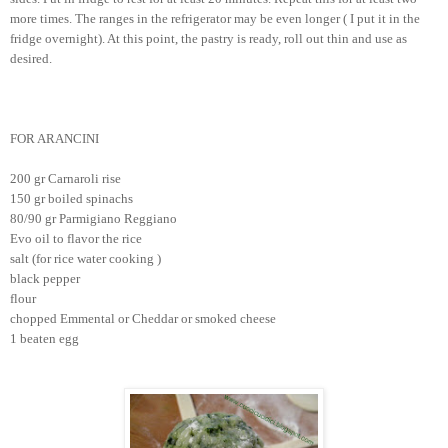
more times. The ranges in the refrigerator may be even longer ( I put it in the
fridge overnight). At this point, the pastry is ready, roll out thin and use as
desired.
FOR ARANCINI
200 gr Carnaroli rise
150 gr boiled spinachs
80/90 gr Parmigiano Reggiano
Evo oil to flavor the rice
salt (for rice water cooking )
black pepper
flour
chopped Emmental or Cheddar or smoked cheese
1 beaten egg