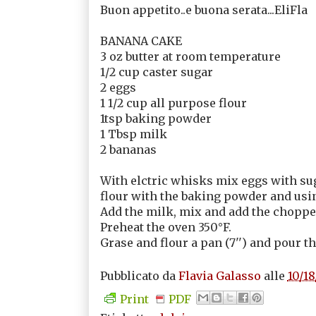
Buon appetito..e buona serata...EliFla
BANANA CAKE
3 oz butter at room temperature
1/2 cup caster sugar
2 eggs
1 1/2 cup all purpose flour
1tsp baking powder
1 Tbsp milk
2 bananas
With elctric whisks mix eggs with sug
flour with the baking powder and usi
Add the milk, mix and add the choppe
Preheat the oven 350°F.
Grase and flour a pan (7'') and pour 
Pubblicato da
Flavia Galasso
alle
10/18
Print
PDF