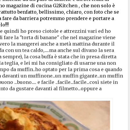
imo magazine di cucina G2Kitchen , che non solo è
rattutto benfatto, bellissimo, chiaro, con foto che se
a fare da barriera potremmo prendere e portare a
o!!!
 e quindi ho preso ciotole e attrezzini vari ed ho
i fare la "torta di banane" che nel magazine viene
l vero la mangerei anche a metà mattina durante il
 con un tea caldo,.....ma anche sul divano la sera
empre), la cosa buffa è stata che in presa diretta
 teglia, e lei mi ha consigliato di usarne una non
mpo da muffin..ho optato per la prima cosa e quando
a davanti un muffinone...un muffin gigante...un muffin
o ...buono..... e facile ..facile...facile...così siete in
to da gustare davanti al filmetto...oppure a