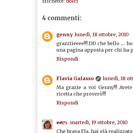
Etichette:
dolci
4 commenti:
genny
lunedì, 18 ottobre, 2010
grazziieeee!!!:DD che bello ....
una pagina apposta per chi ha pr
Rispondi
Flavia Galasso
lunedì, 18 ot
Ma grazie a voi Genny!!! Avete
ricetta che proverò!!!
Rispondi
๓คקเ
martedì, 19 ottobre, 2010
Che brava Fla, hai già realizzat