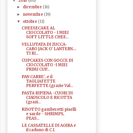
2010
(46)
▼
dicembre
(16)
►
novembre
(19)
►
ottobre
(11)
▼
CHEESECAKE AL
CIOCCOLATO - I MIEI
SOFT LITTLE CHEE...
VELLUTATA DI ZUCCA-
CARO JACK O' LANTERN....
TI RI...
CUPCAKES CON GOCCE DI
CIOCCOLATO -I MIEI
PRIMI CUP...
PAN CARRE'...e il
TAGLIAFETTE
PERFETTE (grazie Val...
PASTA RIPIENA -CUORI DI
CIAUSCOLO E RICOTTA
(grazi...
RISOTTO gamberetti piselli
e sarde - SHRIMPS,
PEAS...
LE CASSATELLE DI AGIRA e
il raduno di C.I.