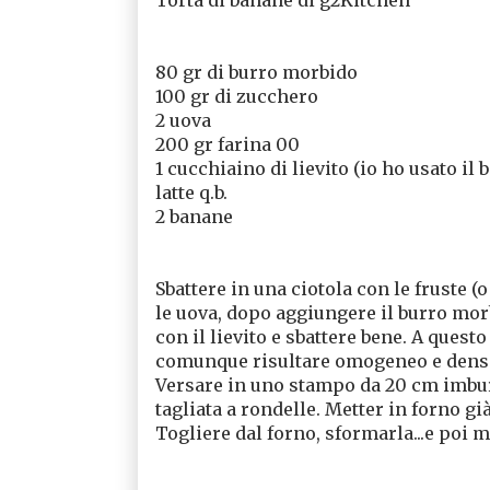
80 gr di burro morbido
100 gr di zucchero
2 uova
200 gr farina 00
1 cucchiaino di lievito (io ho usato il
latte q.b.
2 banane
Sbattere in una ciotola con le fruste (
le uova, dopo aggiungere il burro mor
con il lievito e sbattere bene. A quest
comunque risultare omogeneo e denso. M
Versare in uno stampo da 20 cm imburr
tagliata a rondelle. Metter in forno gi
Togliere dal forno, sformarla...e poi 