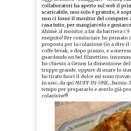
collaboratori ha aperto sul web il pr
scaricabile, non solo è gratuito, è sop
non ci fosse il monitor del computer 
casa tutto, per mangiarcelo e gustarcel
Ahimè..il monitor a far da barriera c'è
eseguito! Per cominciare ho pensato d
proposta per la colazione (io a dire i
coffe break, e dopo pranzo, e a merenda
guardando un bel filmettino, insomma s
ho chiesto a Genny la dimensione della
troppo grande, oppure di usare lo sta
ho tirato fuori il dolce mi sono trovat
in uno...da qui MUFF-IN-ONE....buono...buon
tempo per prepararlo e averlo già pron
colazione!!!