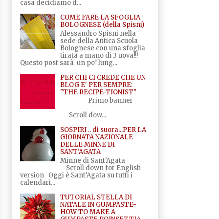
casa decidiamo d...
COME FARE LA SFOGLIA
BOLOGNESE (della Spisni)
Alessandro Spisni nella
sede della Antica Scuola
Bolognese con una sfoglia
tirata a mano di 3 uova!!!
Questo post sarà un po’ lung...
PER CHI CI CREDE CHE UN
BLOG E' PER SEMPRE:
"THE RECIPE-TIONIST"
Primo banner
Scroll dow...
SOSPIRI .. di suora...PER LA
GIORNATA NAZIONALE
DELLE MINNE DI
SANT'AGATA
Minne di Sant'Agata
Scroll down for English
version Oggi è Sant'Agata su tutti i
calendari...
TUTORIAL STELLA DI
NATALE IN GUMPASTE-
HOW TO MAKE A