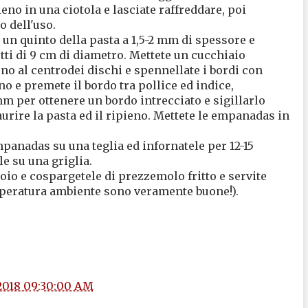
ieno in una ciotola e lasciate raffreddare, poi
o dell'uso.
un quinto della pasta a 1,5-2 mm di spessore e
otti di 9 cm di diametro. Mettete un cucchiaio
no al centrodei dischi e spennellate i bordi con
no e premete il bordo tra pollice ed indice,
m per ottenere un bordo intrecciato e sigillarlo
aurire la pasta ed il ripieno. Mettete le empanadas in
mpanadas su una teglia ed infornatele per 12-15
e su una griglia.
oio e cospargetele di prezzemolo fritto e servite
mperatura ambiente sono veramente buone!).
/2018 09:30:00 AM