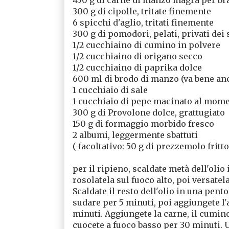
300 g di cipolle, tritate finemente
6 spicchi d'aglio, tritati finemente
300 g di pomodori, pelati, privati dei s
1/2 cucchiaino di cumino in polvere
1/2 cucchiaino di origano secco
1/2 cucchiaino di paprika dolce
600 ml di brodo di manzo (va bene anc
1 cucchiaio di sale
1 cucchiaio di pepe macinato al mom
300 g di Provolone dolce, grattugiato
150 g di formaggio morbido fresco
2 albumi, leggermente sbattuti
( facoltativo: 50 g di prezzemolo fritt
per il ripieno, scaldate metà dell'olio
rosolatela sul fuoco alto, poi versatela
Scaldate il resto dell'olio in una pento
sudare per 5 minuti, poi aggiungete l'
minuti. Aggiungete la carne, il cumino, 
cuocete a fuoco basso per 30 minuti. U