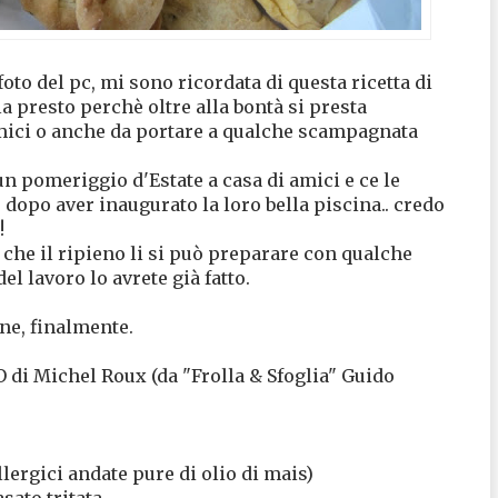
oto del pc, mi sono ricordata di questa ricetta di
a presto perchè oltre alla bontà si presta
mici o anche da portare a qualche scampagnata
un pomeriggio d'Estate a casa di amici e ce le
opo aver inaugurato la loro bella piscina.. credo
!
a che il ripieno li si può preparare con qualche
el lavoro lo avrete già fatto.
one, finalmente.
Michel Roux (da "Frolla & Sfoglia" Guido
llergici andate pure di olio di mais)
sato tritata