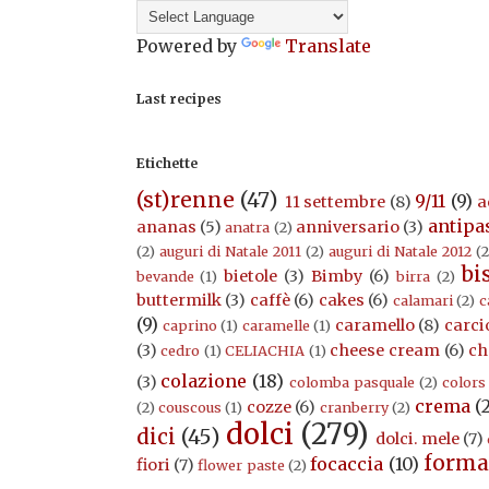
Powered by
Translate
Last recipes
Etichette
(st)renne
(47)
9/11
(9)
11 settembre
(8)
a
antipa
ananas
(5)
anniversario
(3)
anatra
(2)
(2)
auguri di Natale 2011
(2)
auguri di Natale 2012
(2
bi
bietole
(3)
Bimby
(6)
bevande
(1)
birra
(2)
buttermilk
(3)
caffè
(6)
cakes
(6)
calamari
(2)
c
(9)
caramello
(8)
carci
caprino
(1)
caramelle
(1)
(3)
cheese cream
(6)
ch
cedro
(1)
CELIACHIA
(1)
colazione
(18)
(3)
colomba pasquale
(2)
colors
crema
(
cozze
(6)
(2)
couscous
(1)
cranberry
(2)
dolci
(279)
dici
(45)
dolci. mele
(7)
forma
focaccia
(10)
fiori
(7)
flower paste
(2)