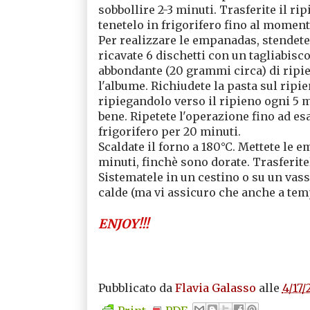
sobbollire 2-3 minuti. Trasferite il rip
tenetelo in frigorifero fino al moment
Per realizzare le empanadas, stendete 
ricavate 6 dischetti con un tagliabisc
abbondante (20 grammi circa) di ripie
l'albume. Richiudete la pasta sul ripie
ripiegandolo verso il ripieno ogni 5 m
bene. Ripetete l'operazione fino ad es
frigorifero per 20 minuti.
Scaldate il forno a 180°C. Mettete le e
minuti, finchè sono dorate. Trasferitel
Sistematele in un cestino o su un vass
calde (ma vi assicuro che anche a te
ENJOY!!!
Pubblicato da
Flavia Galasso
alle
4/17