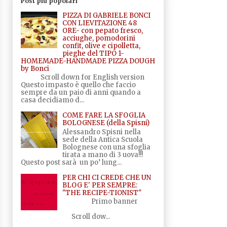
Post più popolari
PIZZA DI GABRIELE BONCI
CON LIEVITAZIONE 48
ORE- con pepato fresco,
acciughe, pomodorini
confit, olive e cipolletta,
pieghe del TIPO 1-
HOMEMADE-HANDMADE PIZZA DOUGH
by Bonci
Scroll down for English version
Questo impasto è quello che faccio
sempre da un paio di anni quando a
casa decidiamo d...
COME FARE LA SFOGLIA
BOLOGNESE (della Spisni)
Alessandro Spisni nella
sede della Antica Scuola
Bolognese con una sfoglia
tirata a mano di 3 uova!!!
Questo post sarà un po’ lung...
PER CHI CI CREDE CHE UN
BLOG E' PER SEMPRE:
"THE RECIPE-TIONIST"
Primo banner
Scroll dow...