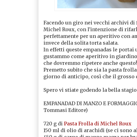
Facendo un giro nei vecchi archivi di f
Michel Roux, con l'intenzione di rifarl
perfettamente per un aperitivo con a
invece della solita torta salata.
In effetti queste empanadas le portai 
gustammo come aperitivo in giardino d
che dovremmo ripetere anche questo!
Premetto subito che sia la pasta froll
giorno di anticipo, così che il grosso d
Spero vi stiate godendo la bella stagi
EMPANADAD DI MANZO E FORMAGGIO di 
Tommasi Editore)
720 g di
Pasta Frolla di Michel Roux
150 ml di olio di arachidi (se ci sono a
450 g di carne di manzo magra per bra