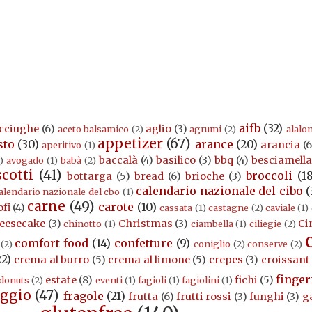
aifb
(32)
cciughe
(6)
aglio
(3)
aceto balsamico
(2)
agrumi
(2)
alalo
appetizer
(67)
sto
(30)
arance
(20)
arancia
(6
aperitivo
(1)
baccalà
(4)
basilico
(3)
bbq
(4)
besciamell
)
avogado
(1)
babà
(2)
scotti
(41)
broccoli
(1
bottarga
(5)
bread
(6)
brioche
(3)
calendario nazionale del cibo
(
alendario nazionale del cbo
(1)
carne
(49)
carote
(10)
ofi
(4)
cassata
(1)
castagne
(2)
caviale
(1)
eesecake
(3)
Christmas
(3)
Ci
chinotto
(1)
ciambella
(1)
ciliegie
(2)
comfort food
(14)
confetture
(9)
(2)
coniglio
(2)
conserve
(2)
22)
crema al burro
(5)
crema al limone
(5)
crepes
(3)
croissant
finger
estate
(8)
fichi
(5)
donuts
(2)
eventi
(1)
fagioli
(1)
fagiolini
(1)
ggio
(47)
fragole
(21)
frutta
(6)
frutti rossi
(3)
funghi
(3)
g