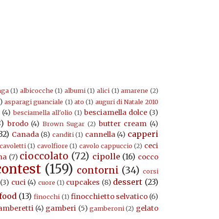
nga
(1)
albicocche
(1)
albumi
(1)
alici
(1)
amarene
(2)
)
asparagi guanciale
(1)
ato
(1)
auguri di Natale 2010
a
(4)
besciamella dolce
(3)
besciamella all'olio
(1)
8)
brodo
(4)
butter cream
(4)
Brown Sugar
(2)
32)
capperi
Canada
(8)
cannella
(4)
canditi
(1)
ceci
cavoletti
(1)
cavolfiore
(1)
cavolo cappuccio
(2)
cioccolato
(72)
cipolle
(16)
na
(7)
cocco
contest
(159)
contorni
(34)
corsi
dessert
(23)
(3)
cuci
(4)
cupcakes
(8)
cuore
(1)
food
(13)
finocchietto selvatico
(6)
finocchi
(1)
amberetti
(4)
gamberi
(5)
gelato
gamberoni
(2)