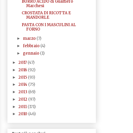
BURRO ACIDO di Gualtiero
Marchesi
CROSTATA DI RICOTTA E
MANDORLE
PASTA CON I MASCULINI AL
FORNO
marzo
(7)
►
febbraio
(4)
►
gennaio
(1)
►
2017
(47)
►
2016
(92)
►
2015
(93)
►
2014
(75)
►
2013
(69)
►
2012
(97)
►
2011
(171)
►
2010
(46)
►