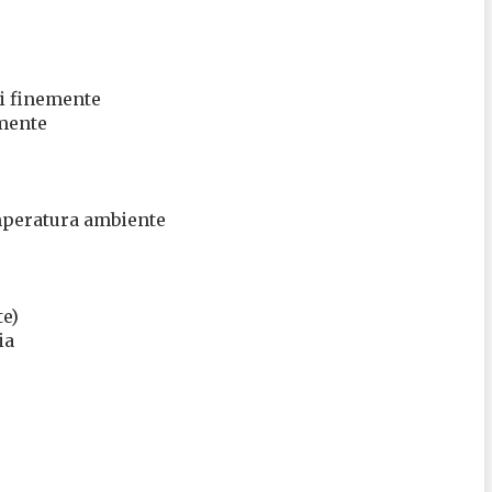
ti finemente
emente
mperatura ambiente
e)
ia