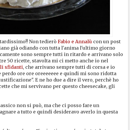
, tardissimo!! Non tedierò
Fabio e Annalù
con un post
ano già odiando con tutta l'anima l'ultimo giorno
icamente sono sempre tutti in ritardo e arrivano solo
tre 50 ricette, stavolta mi ci metto anche io nel
i sfidanti
, che arrivano sempre tutti di corsa e io
ie perdo ore ore oreeeeeee e quindi mi sono ridotta
iustificazione". E ne ho due a dire il vero, perchè ho
cette che mi servivano per questo cheesecake, gli
classico non si può, ma che ci posso fare un
gnare a tutto e quindi desideravo averlo in questa