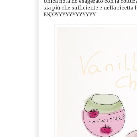
Unica nota ho esagerato con la cottura 
sia più che sufficiente e nella ricetta
ENJOYYYYYYYYYYYY