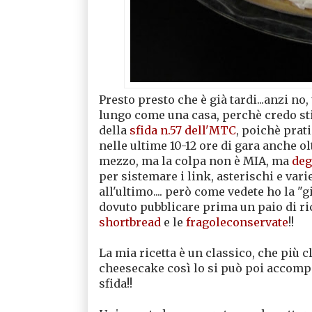
Presto presto che è già tardi...anzi no
lungo come una casa, perchè credo sti
della
sfida n.57 dell'MTC
, poichè prat
nelle ultime 10-12 ore di gara anche ol
mezzo, ma la colpa non è MIA, ma
degl
per sistemare i link, asterischi e var
all'ultimo.... però come vedete ho la "g
dovuto pubblicare prima un paio di ri
shortbread
e le
fragoleconservate
!!
La mia ricetta è un classico, che più 
cheesecake così lo si può poi accompa
sfida!!