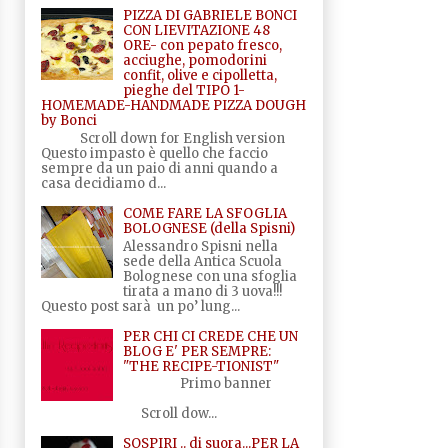
PIZZA DI GABRIELE BONCI
CON LIEVITAZIONE 48
ORE- con pepato fresco,
acciughe, pomodorini
confit, olive e cipolletta,
pieghe del TIPO 1-
HOMEMADE-HANDMADE PIZZA DOUGH
by Bonci
Scroll down for English version
Questo impasto è quello che faccio
sempre da un paio di anni quando a
casa decidiamo d...
COME FARE LA SFOGLIA
BOLOGNESE (della Spisni)
Alessandro Spisni nella
sede della Antica Scuola
Bolognese con una sfoglia
tirata a mano di 3 uova!!!
Questo post sarà un po’ lung...
PER CHI CI CREDE CHE UN
BLOG E' PER SEMPRE:
"THE RECIPE-TIONIST"
Primo banner
Scroll dow...
SOSPIRI .. di suora...PER LA