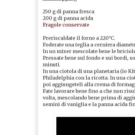
250 g di panna fresca
200 g di panna acida
Fragole conservate
Preriscaldate il forno a 220°C.
Foderate una teglia a cerniera diametr
In un mixer mescolate bene le briciol
Pressate bene sul fondo e sui bordi, so
minuti.
In una ciotola di una planetaria (io K
Philadelphia con la ricotta. In una ci
poi aggiungeteli alla crema di formag
Fate lavorare bene fino a che non ris
volta, mescolando bene prima di aggiun
semini di vaniglia e la panna acida f