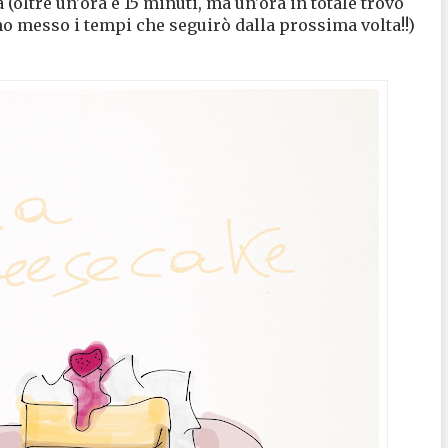
(oltre un'ora e 15 minuti, ma un'ora in totale trovo
 ho messo i tempi che seguirò dalla prossima volta!!)