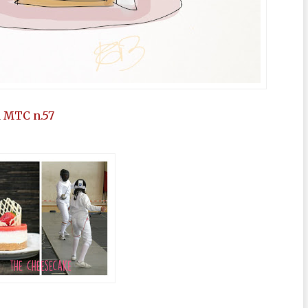
a
MTC n.57