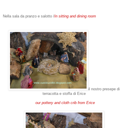
Nella sala da pranzo e salotto /
In sitting and dining room
il nostro presepe di
terracotta e stoffa di Erice
our pottery and cloth crib from Erice