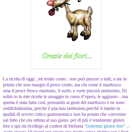
La ricetta di oggi , mi rendo conto , non può piacere a tutti, a me in
primis che non mangio il pesce crudo, ma chi come il maritozzo
ama il pesce fresco marinato, il sushi, e varie piacerà tantissimo. Di
solito io le mie ricette le assaggio in corso d’opera, le aggiusto…ma
questa è stata fatta così, pensando ai gusti del maritozzo e ne sono
soddisfattissima, perché è piaciuta tantissimo,perché il marito in
qualità di severo critico gastronomico non ha potuto che convenire
sul fatto che era ottima al suo gusto, per di più è totalmente gluten
free e qui mi ricollego al contest di Stefania
“(st)renne gluten free”
..
avete ancora 10 giorni per creare una ricetta senza glutine con i fiori