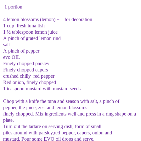
1 portion
4 lemon blossoms (lemon) + 1 for decoration
1 cup fresh tuna fish
1 ½ tablespoon lemon juice
A pinch of grated lemon rind
salt
A pinch of pepper
evo OIL
Finely chopped parsley
Finely chopped capers
crushed chilly red pepper
Red onion, finely chopped
1 teaspoon mustard with mustard seeds
Chop with a knife the tuna and season with salt, a pinch of
pepper, the juice, zest and lemon blossoms
finely chopped. Mix ingredients well and press in a ring shape on a
plate.
Turn out the tartare on serving dish, form of small
piles around with parsley,red pepper, capers, onion and
mustard. Pour some EVO oil drops and serve.