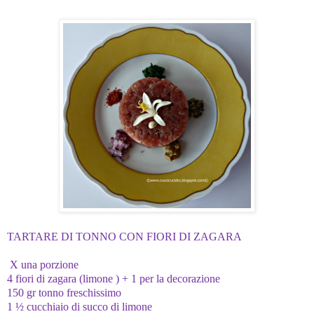
TARTARE DI TONNO CON FIORI DI ZAGARA
X una porzione
4 fiori di zagara (limone ) + 1 per la decorazione
150 gr tonno freschissimo
1 ½ cucchiaio di succo di limone