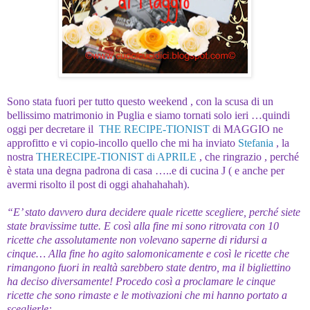
Sono stata fuori per tutto questo weekend , con la scusa di un
bellissimo matrimonio in Puglia e siamo tornati solo ieri …quindi
oggi per decretare il
THE RECIPE-TIONIST
di MAGGIO ne
approfitto e vi copio-incollo quello che mi ha inviato
Stefania
, la
nostra
THERECIPE-TIONIST di APRILE
, che ringrazio , perché
è stata una degna padrona di casa …..e di cucina
J
( e anche per
avermi risolto il post di oggi ahahahahah).
“E’ stato davvero dura decidere quale ricette scegliere, perché siete
state bravissime tutte. E così alla fine mi sono ritrovata con 10
ricette che assolutamente non volevano saperne di ridursi a
cinque… Alla fine ho agito salomonicamente e così le ricette che
rimangono fuori in realtà sarebbero state dentro, ma il bigliettino
ha deciso diversamente! Procedo così a proclamare le cinque
ricette che sono rimaste e le motivazioni che mi hanno portato a
sceglierle: