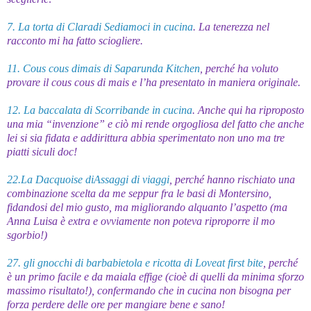
7. La torta di Claradi Sediamoci in cucina
. La tenerezza nel
racconto mi ha fatto sciogliere.
11. Cous cous dimais di Saparunda Kitchen
, perché ha voluto
provare il cous cous di mais e l’ha presentato in maniera originale.
12. La baccalata di Scorribande in cucina
. Anche qui ha riproposto
una mia “invenzione” e ciò mi rende orgogliosa del fatto che anche
lei si sia fidata e addirittura abbia sperimentato non uno ma tre
piatti siculi doc!
22.La Dacquoise diAssaggi di viaggi
, perché hanno rischiato una
combinazione scelta da me seppur fra le basi di Montersino,
fidandosi del mio gusto, ma migliorando alquanto l’aspetto (ma
Anna Luisa è extra e ovviamente non poteva riproporre il mo
sgorbio!)
27. gli gnocchi di barbabietola e ricotta di Loveat first bite
, perché
è un primo facile e da maiala effige (cioè di quelli da minima sforzo
massimo risultato!), confermando che in cucina non bisogna per
forza perdere delle ore per mangiare bene e sano!