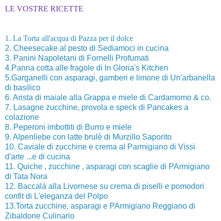
LE VOSTRE RICETTE
1. La Torta all'acqua di Pazza per il dolce
2. Cheesecake al pesto di Sediamoci in cucina
3. Panini Napoletani di Fornelli Profumati
4.Panna cotta alle fragole di In Gloria's Kitchen
5.Garganelli con asparagi, gamberi e limone di Un'arbanella
di basilico
6. Arista di maiale alla Grappa e miele di Cardamomo & co.
7. Lasagne zucchine, provola e speck di Pancakes a
colazione
8. Peperoni imbottiti di Burro e miele
9. Alpenliebe con latte brulè di Murzillo Saporito
10. Caviale di zucchine e crema al Parmigiano di Vissi
d'arte ...e di cucina
11. Quiche , zucchine , asparagi con scaglie di PArmigiano
di Tata Nora
12. Baccalà alla Livornese su crema di piselli e pomodori
confit di L'eleganza del Polpo
13.Torta zucchine, asparagi e PArmigiano Reggiano di
Zibaldone Culinario