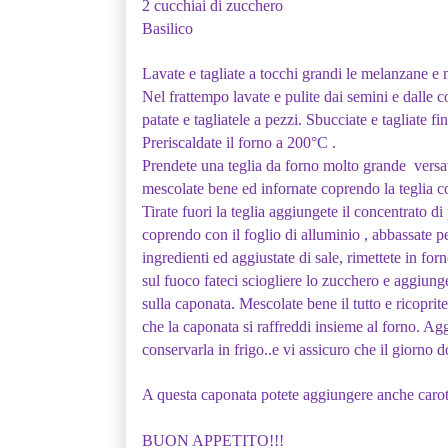
2 cucchiai di zucchero
Basilico
Lavate e tagliate a tocchi grandi le melanzane e 
Nel frattempo lavate e pulite dai semini e dalle co
patate e tagliatele a pezzi. Sbucciate e tagliate fi
Preriscaldate il forno a 200°C .
Prendete una teglia da forno molto grande versate 
mescolate bene ed infornate coprendo la teglia co
Tirate fuori la teglia aggiungete il concentrato 
coprendo con il foglio di alluminio , abbassate p
ingredienti ed aggiustate di sale, rimettete in fo
sul fuoco fateci sciogliere lo zucchero e aggiung
sulla caponata. Mescolate bene il tutto e ricoprite
che la caponata si raffreddi insieme al forno. Agg
conservarla in frigo..e vi assicuro che il giorno
A questa caponata potete aggiungere anche carote
BUON APPETITO!!!