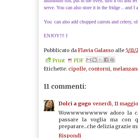
aluminum foil, put in the oven, turn it off and l
serve. You can also store it in the fridge .. and I
You can also add chopped carrots and celery, olive
ENJOY!!!
J
Pubblicato da
Flavia Galasso
alle
5/11
Print
PDF
Etichette:
cipolle
,
contorni
,
melanzan
11 commenti:
Dolci a gogo
venerdì, 11 maggio
Wowwwwwwwww adoro la capon
passare la voglia ma con q
preparare...che delizia grazie mi
Rispondi