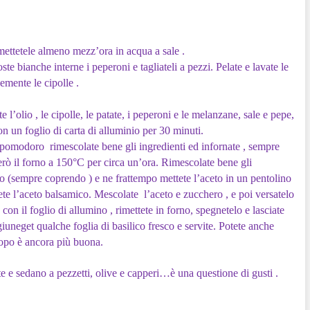
mettetele almeno mezz’ora in acqua a sale .
ste bianche interne i peperoni e tagliateli a pezzi. Pelate e lavate le
nemente le cipolle .
l’olio , le cipolle, le patate, i peperoni e le melanzane, sale e pepe,
n un foglio di carta di alluminio per 30 minuti.
di pomodoro rimescolate bene gli ingredienti ed infornate , sempre
erò il forno a 150°C per circa un’ora. Rimescolate bene gli
rno (sempre coprendo ) e ne frattempo mettete l’aceto in un pentolino
ete l’aceto balsamico. Mescolate l’aceto e zucchero , e poi versatelo
 con il foglio di allumino , rimettete in forno, spegnetelo e lasciate
iuneget qualche foglia di basilico fresco e servite. Potete anche
 dopo è ancora più buona.
 e sedano a pezzetti, olive e capperi…è una questione di gusti .