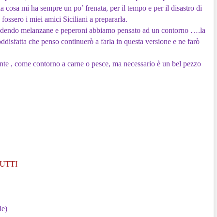
 la cosa mi ha sempre un po’ frenata, per il tempo e per il disastro di
 fossero i miei amici Siciliani a prepararla.
vedendo melanzane e peperoni abbiamo pensato ad un contorno ….la
oddisfatta che penso continuerò a farla in questa versione e ne farò
te , come contorno a carne o pesce, ma necessario è un bel pezzo
 MUTTI
le)