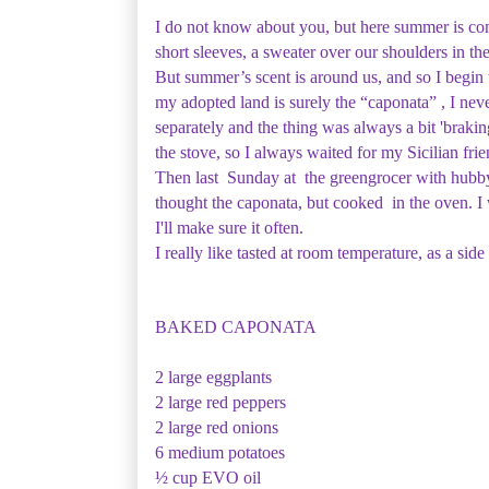
I do not know about you, but here summer is com
short sleeves, a sweater over our shoulders in th
But summer’s scent is around us, and so I begin 
my adopted land is surely the “caponata” , I never
separately and the thing was always a bit 'brakin
the stove, so I always waited for my Sicilian frie
Then last Sunday at the greengrocer with hubby
thought the caponata, but cooked in the oven. I w
I'll make sure it often.
I really like tasted at room temperature, as a sid
BAKED CAPONATA
2 large eggplants
2 large red peppers
2 large red onions
6 medium potatoes
½ cup EVO oil