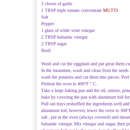
2 cloves of garlic
1 TBSP triple tomato concentrate
MUTTI
Salt
Pepper
1 glass of white wine vinegar
2 TBSP balsamic vinegar
2 TBSP sugar
Basil
Wash and cut the eggplant and put great them cut 
In the meantime, wash and clean from the seeds a
wash the potatoes and cut them into pieces. Peel
Preheat the oven to 400°F ° C.
Take a large baking pan add the oil, onions, potat
bake by covering the pan with aluminum foil for
Pull out trays reshuffled the ingredients well a
aluminum foil, however, lower the oven to 300°F
salt , put in the oven (always covered) and meant
balsamic vinegar. Mix vinegar and sugar, then p