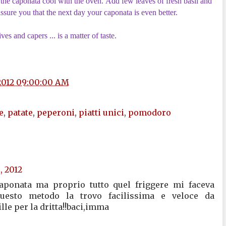
et the caponata cool with the oven. Add few leaves of fresh basil and
 assure you that the next day your caponata is even better.
s and capers ... is a matter of taste.
/2012 09:00:00 AM
e
,
patate
,
peperoni
,
piatti unici
,
pomodoro
, 2012
ata ma proprio tutto quel friggere mi faceva
uesto metodo la trovo facilissima e veloce da
lle per la dritta!!baci,imma