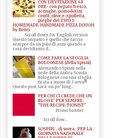
CON LIEVITAZIONE 48
ORE- con pepato fresco,
acciughe, pomodorini
confit, olive e cipolletta,
pieghe del TIPO 1-
HOMEMADE-HANDMADE PIZZA DOUGH
by Bonci
Scroll down for English version
Questo impasto è quello che faccio
sempre da un paio di anni quando a
casa decidiamo d...
COME FARE LA SFOGLIA
BOLOGNESE (della Spisni)
Alessandro Spisni nella
sede della Antica Scuola
Bolognese con una sfoglia
tirata a mano di 3 uova!!!
Questo post sarà un po’ lung...
PER CHI CI CREDE CHE UN
BLOG E' PER SEMPRE:
"THE RECIPE-TIONIST"
Primo banner
Scroll dow...
SOSPIRI .. di suora...PER LA
GIORNATA NAZIONALE