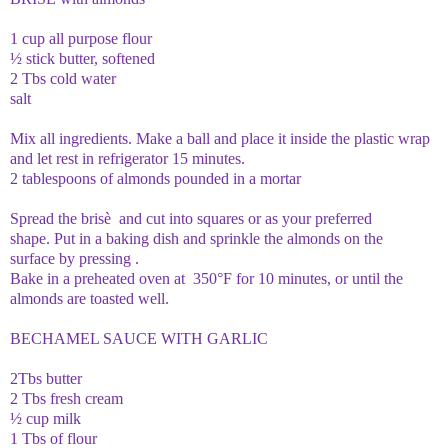
1 cup all purpose flour
½ stick butter, softened
2 Tbs cold water
salt
Mix all ingredients.
Make a ball and place it inside the plastic wrap
and let rest in refrigerator 15 minutes.
2 tablespoons of almonds pounded in a mortar
Spread the brisè and cut into squares or as your preferred
shape. Put in a baking dish and sprinkle the almonds on the
surface by pressing .
Bake in a preheated oven at 350°F for 10 minutes, or until the
almonds are toasted well.
BECHAMEL SAUCE WITH GARLIC
2Tbs butter
2 Tbs fresh cream
½ cup milk
1 Tbs of flour