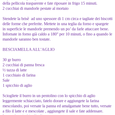
della pellicola trasparente e fate riposare in frigo 15 minuti.
2 cucchiai di mandorle pestate al mortaio
Stendete la brisè ad uno spessore di 1 cm circa e tagliate dei biscotti
delle forme che preferite. Mettete in una teglia da forno e spargete
in superficie le mandorle premendo un po’ da farle attaccare bene.
Infornate in forno già caldo a 180° per 10 minuti, o fino a quando le
mandorle saranno ben tostate.
BESCIAMELLA ALL’AGLIO
30 gr burro
2 cucchiai di panna fresca
½ tazza di latte
1 cucchiaio di farina
Sale
1 spicchio di aglio
Sciogliete il burro in un pentolino con lo spicchio di aglio
leggermente schiacciato, fatelo dorare e aggiungete la farina
mescolando, poi versate la panna ed amalgamate bene tutto, versate
a filo il latte e e mescolate , aggiungete il sale e fate addensare.