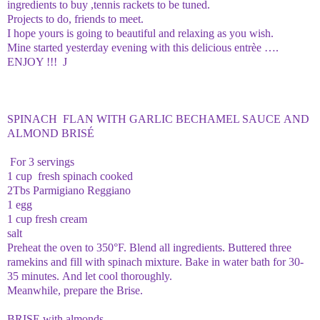
ingredients to buy ,tennis rackets to be tuned.
Projects to do, friends to meet.
I hope yours is going to beautiful and relaxing as you wish.
Mine started yesterday evening with this delicious entrèe ….
ENJOY !!!
J
SPINACH FLAN WITH GARLIC BECHAMEL SAUCE AND
ALMOND BRISÉ
For 3 servings
1 cup fresh spinach cooked
2Tbs Parmigiano Reggiano
1 egg
1 cup fresh cream
salt
Preheat the oven to 350°F. Blend all ingredients. Buttered three
ramekins and fill with spinach mixture.
Bake in water bath for 30-
35 minutes. And let cool thoroughly.
Meanwhile, prepare the Brise.
BRISE with almonds