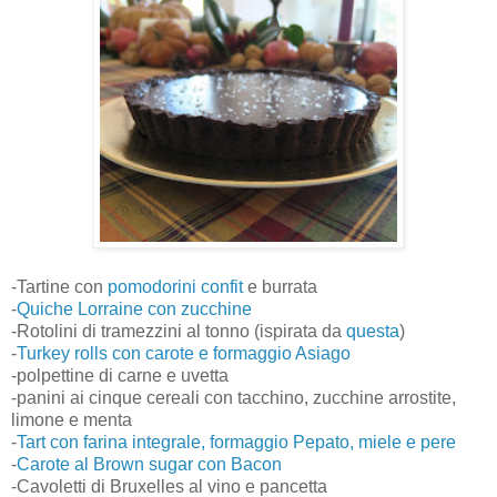
-Tartine con
pomodorini confit
e burrata
-
Quiche Lorraine con zucchine
-Rotolini di tramezzini al tonno (ispirata da
questa
)
-
Turkey rolls con carote e formaggio Asiago
-polpettine di carne e uvetta
-panini ai cinque cereali con tacchino, zucchine arrostite,
limone e menta
-
Tart con farina integrale, formaggio Pepato, miele e pere
-
Carote al Brown sugar con Bacon
-Cavoletti di Bruxelles al vino e pancetta