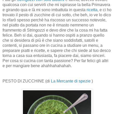
qualcosa con cui servirli che mi ispirasse la bella Primavera
e girando qua e là mi sono imbattuta in questa
ricetta
, e ci ho
trovato il pesto di zucchine di cui sotto, che beh, io ve lo dico
lo rifarò spesso perchè ha riscosso un successo notevole,
nel piatto da portata non ne è rimasto nemmeno un
frammento di Stringozzi e devo dire che la cosa mi ha fatta
felice. Beh si dai, quando si hanno ospiti a pranzo quello
che si desidera di più è che siano soddisfatti, satolli e
contenti, si passano ore in cucina a studiare un menu, a
preparare piatti e ricette, e sapere che chi siede al tuo desco
torna a casa sua entusiasta, fa piacere dai, siamo sinceri.
Per cosa si cucina con tanta passione? Per far felici gli altri
e per mangiare bene ahahhahahahah.
PESTO DI ZUCCHINE (di
La Mercante di spezie
)