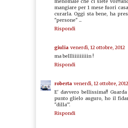
menomale che ci siete voi!!!an
mangiare per 1 mese fuori casa
curarla. Oggi sta bene, ha pres
"persone" ...
Rispondi
giulia
venerdì, 12 ottobre, 2012
ma bellliiiiiiiiin !
Rispondi
roberta
venerdì, 12 ottobre, 201
E' davvero bellissima!! Guarda
punto glielo auguro, ho il fidan
"dilla'".
Rispondi