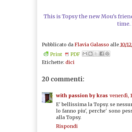
This is Topsy the new Mou's friend
time.
Pubblicato da
Flavia Galasso
alle
10/12
Print
PDF
Etichette:
dici
20 commenti:
with passion by kras
venerdì, 1
E' bellissima la Topsy. se nessu
lo fanno piu', perche' sono pes
alla Topsy.
Rispondi