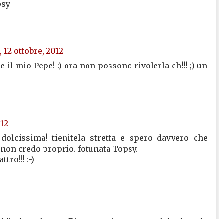
psy
 12 ottobre, 2012
il mio Pepe! :) ora non possono rivolerla eh!!! ;) un
012
dolcissima! tienitela stretta e spero davvero che
 non credo proprio. fotunata Topsy.
tro!!! :-)