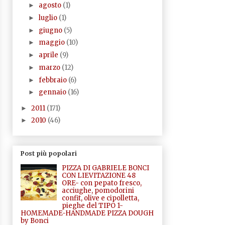
agosto
(1)
►
luglio
(1)
►
giugno
(5)
►
maggio
(10)
►
aprile
(9)
►
marzo
(12)
►
febbraio
(6)
►
gennaio
(16)
►
2011
(171)
►
2010
(46)
►
Post più popolari
PIZZA DI GABRIELE BONCI
CON LIEVITAZIONE 48
ORE- con pepato fresco,
acciughe, pomodorini
confit, olive e cipolletta,
pieghe del TIPO 1-
HOMEMADE-HANDMADE PIZZA DOUGH
by Bonci