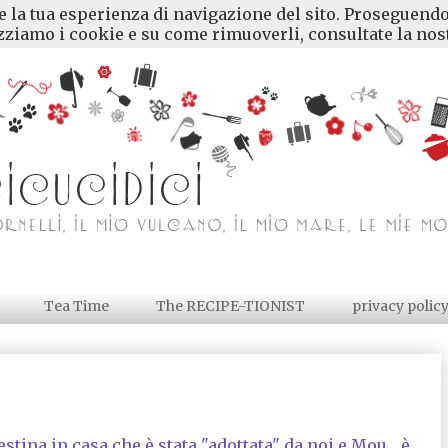
re la tua esperienza di navigazione del sito. Proseguendo
ziamo i cookie e su come rimuoverli, consultate la nost
Tea Time
The RECIPE-TIONIST
privacy polic
ina in casa che è stata "adottata" da noi e Mou ...è