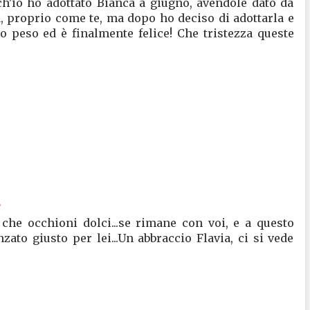
ch'io ho adottato Bianca a giugno, avendole dato da
, proprio come te, ma dopo ho deciso di adottarla e
o peso ed è finalmente felice! Che tristezza queste
2
 che occhioni dolci...se rimane con voi, e a questo
zato giusto per lei...Un abbraccio Flavia, ci si vede