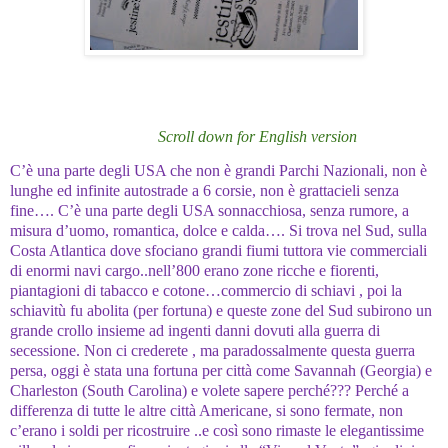
Scroll down for English version
C’è una parte degli USA che non è grandi Parchi Nazionali, non è
lunghe ed infinite autostrade a 6 corsie, non è grattacieli senza
fine…. C’è una parte degli USA sonnacchiosa, senza rumore, a
misura d’uomo, romantica, dolce e calda…. Si trova nel Sud, sulla
Costa Atlantica dove sfociano grandi fiumi tuttora vie commerciali
di enormi navi cargo..nell’800 erano zone ricche e fiorenti,
piantagioni di tabacco e cotone…commercio di schiavi , poi la
schiavitù fu abolita (per fortuna) e queste zone del Sud subirono un
grande crollo insieme ad ingenti danni dovuti alla guerra di
secessione. Non ci crederete , ma paradossalmente questa guerra
persa, oggi è stata una fortuna per città come Savannah (Georgia) e
Charleston (South Carolina) e volete sapere perché??? Perché a
differenza di tutte le altre città Americane, si sono fermate, non
c’erano i soldi per ricostruire ..e così sono rimaste le elegantissime