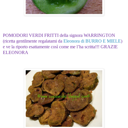
POMODORI VERDI FRITTI della signora WARRINGTON
(ricetta gentilmente regalatami da
Eleonora di BURRO E MIELE
)
e ve la riporto esattamente così come me l’ha scritta!!! GRAZIE
ELEONORA