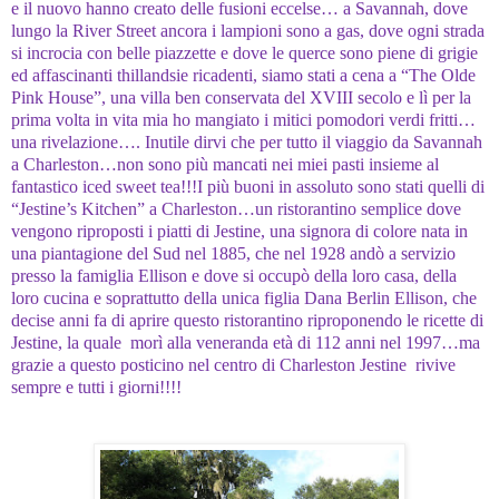
e il nuovo hanno creato delle fusioni eccelse… a Savannah, dove
lungo la River Street ancora i lampioni sono a gas, dove ogni strada
si incrocia con belle piazzette e dove le querce sono piene di grigie
ed affascinanti thillandsie ricadenti, siamo stati a cena a “The Olde
Pink House”, una villa ben conservata del XVIII secolo e lì per la
prima volta in vita mia ho mangiato i mitici pomodori verdi fritti…
una rivelazione…. Inutile dirvi che per tutto il viaggio da Savannah
a Charleston…non sono più mancati nei miei pasti insieme al
fantastico iced sweet tea!!!I più buoni in assoluto sono stati quelli di
“Jestine’s Kitchen” a Charleston…un ristorantino semplice dove
vengono riproposti i piatti di Jestine, una signora di colore nata in
una piantagione del Sud nel 1885, che nel 1928 andò a servizio
presso la famiglia Ellison e dove si occupò della loro casa, della
loro cucina e soprattutto della unica figlia Dana Berlin Ellison, che
decise anni fa di aprire questo ristorantino riproponendo le ricette di
Jestine, la quale morì alla veneranda età di 112 anni nel 1997…ma
grazie a questo posticino nel centro di Charleston Jestine rivive
sempre e tutti i giorni!!!!