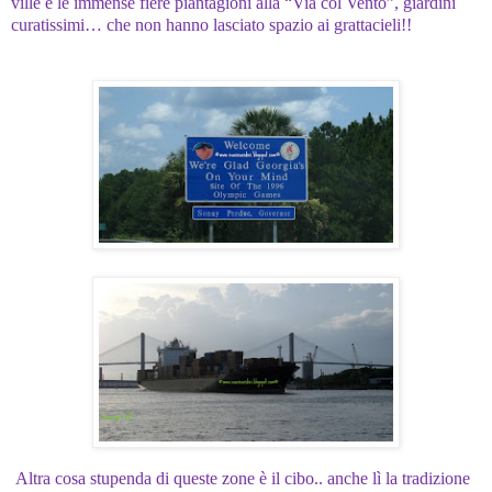
ville e le immense fiere piantagioni alla “Via col Vento”, giardini
curatissimi… che non hanno lasciato spazio ai grattacieli!!
Altra cosa stupenda di queste zone è il cibo.. anche lì la tradizione