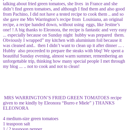
talking about fried green tomatoes, she lives in France and she
didn’t find green tomatoes, and although I find them and also good
from Pachino, I did not have a tested recipe to cook them .. and so
she gave me Mrs Warrington’s recipe from Louisiana, an original
recipe, a recipe handed down, without using eggs, like Jestine’s
one! ! A big thanks to Eleonora, the recipe is fantastic and very easy
... especially because on Sunday night hubby was prepared them.
Obviously I wrapped” my kitchen with aluminium foil because it
was cleaned and.. then I didn’t want to clean up it after dinner ... .
Hubby also proceeded to prepare the steaks with bbq! We spent a
beautiful Sunday evening, almost warm summer, remembering an
unforgettable trip, thinking how many special people I met through
my blog ... .. not to cook and not to clean!
MRS WARRINGTON’S FRIED GREEN TOMATOES recipe
given to me kindly by Eleonora “Burro e Miele” ) THANKS
ELEONORA
4 medium-size green tomatoes
1 teaspoon salt
1 / 2 teaspoon pepper