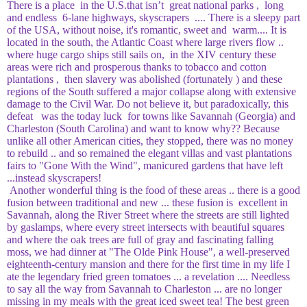
There is a place in the U.S.that isn’t great national parks , long
and endless 6-lane highways, skyscrapers .... There is a sleepy part
of the USA, without noise, it's romantic, sweet and warm.... It is
located in the south, the Atlantic Coast where large rivers flow ..
where huge cargo ships still sails on, in the XIV century these
areas were rich and prosperous thanks to tobacco and cotton
plantations , then slavery was abolished (fortunately ) and these
regions of the South suffered a major collapse along with extensive
damage to the Civil War. Do not believe it, but paradoxically, this
defeat was the today luck for towns like Savannah (Georgia) and
Charleston (South Carolina) and want to know why?? Because
unlike all other American cities, they stopped, there was no money
to rebuild .. and so remained the elegant villas and vast plantations
fairs to "Gone With the Wind", manicured gardens that have left
...instead skyscrapers!
Another wonderful thing is the food of these areas .. there is a good
fusion between traditional and new ... these fusion is excellent in
Savannah, along the River Street where the streets are still lighted
by gaslamps, where every street intersects with beautiful squares
and where the oak trees are full of gray and fascinating falling
moss, we had dinner at "The Olde Pink House", a well-preserved
eighteenth-century mansion and there for the first time in my life I
ate the legendary fried green tomatoes ... a revelation .... Needless
to say all the way from Savannah to Charleston ... are no longer
missing in my meals with the great iced sweet tea! The best green