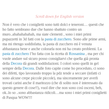
Scroll down for English version
Non è vero che i coniglietti sono tutti dolci e teneroni… questi che
ho fatto sembrano due che hanno sbattuto contro un
muro..ahahahahahah, ma siate clementi , sono i miei primi
pupazzetti in 3d fatti con la
pasta di zucchero
. Sono alle prime armi,
ma mi ritengo soddisfatta, la pasta di zucchero mi è venuta
abbastanza bene e anche colorarla non mi ha creato problemi. La
pasta di zucchero
l’ho fatta con la ricetta di
Rossanina
, ma per chi
vuole andare sul sicuro posso consigliarvi che quella già pronta
della
Decora
dà grandi soddisfazioni. I colori sono quelli in gel
sempre della
Decora
. Dalle foto capite come ho proceduto, ci sono
dei difetti, tipo lavorando troppo la pdz tende a seccare (infatti ci
sono alcune crepe piccole piccole), ma sinceramente per averli
trovati carini anche il maritozzo (che di solito non è interessato da
questo genere di cose!!), vuol dire che non sono così osceni, beh,
ok..lo so ..sono abbastanza ridicoli…ma sono i miei primi coniglietti
di Pasqua WOW!!!