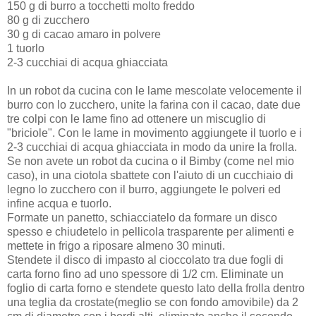
150 g di burro a tocchetti molto freddo
80 g di zucchero
30 g di cacao amaro in polvere
1 tuorlo
2-3 cucchiai di acqua ghiacciata
In un robot da cucina con le lame mescolate velocemente il
burro con lo zucchero, unite la farina con il cacao, date due
tre colpi con le lame fino ad ottenere un miscuglio di
"briciole". Con le lame in movimento aggiungete il tuorlo e i
2-3 cucchiai di acqua ghiacciata in modo da unire la frolla.
Se non avete un robot da cucina o il Bimby (come nel mio
caso), in una ciotola sbattete con l'aiuto di un cucchiaio di
legno lo zucchero con il burro, aggiungete le polveri ed
infine acqua e tuorlo.
Formate un panetto, schiacciatelo da formare un disco
spesso e chiudetelo in pellicola trasparente per alimenti e
mettete in frigo a riposare almeno 30 minuti.
Stendete il disco di impasto al cioccolato tra due fogli di
carta forno fino ad uno spessore di 1/2 cm. Eliminate un
foglio di carta forno e stendete questo lato della frolla dentro
una teglia da crostate(meglio se con fondo amovibile) da 2