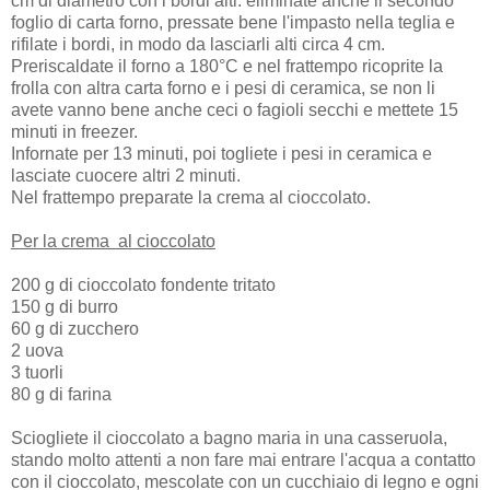
cm di diametro con i bordi alti. eliminate anche il secondo
foglio di carta forno, pressate bene l'impasto nella teglia e
rifilate i bordi, in modo da lasciarli alti circa 4 cm.
Preriscaldate il forno a 180°C e nel frattempo ricoprite la
frolla con altra carta forno e i pesi di ceramica, se non li
avete vanno bene anche ceci o fagioli secchi e mettete 15
minuti in freezer.
Infornate per 13 minuti, poi togliete i pesi in ceramica e
lasciate cuocere altri 2 minuti.
Nel frattempo preparate la crema al cioccolato.
Per la crema al cioccolato
200 g di cioccolato fondente tritato
150 g di burro
60 g di zucchero
2 uova
3 tuorli
80 g di farina
Sciogliete il cioccolato a bagno maria in una casseruola,
stando molto attenti a non fare mai entrare l'acqua a contatto
con il cioccolato, mescolate con un cucchiaio di legno e ogni