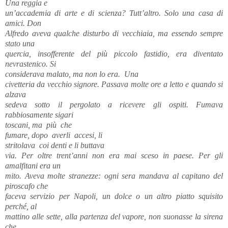
Una reggia e
un’accademia di arte e di scienza? Tutt’altro. Solo una casa di
amici. Don
Alfredo aveva qualche disturbo di vecchiaia, ma essendo sempre
stato una
quercia, insofferente del più piccolo fastidio, era diventato
nevrastenico. Si
considerava malato, ma non lo era. Una
civetteria da vecchio signore. Passava molte ore a letto e quando si
alzava
sedeva sotto il pergolato a ricevere gli ospiti. Fumava
rabbiosamente sigari
toscani, ma più che
fumare, dopo averli accesi, li
stritolava coi denti e li buttava
via. Per oltre trent’anni non era mai sceso in paese. Per gli
amalfitani era un
mito. Aveva molte stranezze: ogni sera mandava al capitano del
piroscafo che
faceva servizio per Napoli, un dolce o un altro piatto squisito
perché, al
mattino alle sette, alla partenza del vapore, non suonasse la sirena
che