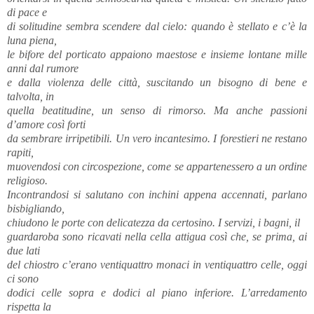
di pace e
di solitudine sembra scendere dal cielo: quando è stellato e c’è la
luna piena,
le bifore del porticato appaiono maestose e insieme lontane mille
anni dal rumore
e dalla violenza delle città, suscitando un bisogno di bene e
talvolta, in
quella beatitudine, un senso di rimorso. Ma anche passioni
d’amore così forti
da sembrare irripetibili. Un vero incantesimo. I forestieri ne restano
rapiti,
muovendosi con circospezione, come se appartenessero a un ordine
religioso.
Incontrandosi si salutano con inchini appena accennati, parlano
bisbigliando,
chiudono le porte con delicatezza da certosino. I servizi, i bagni, il
guardaroba sono ricavati nella cella attigua così che, se prima, ai
due lati
del chiostro c’erano ventiquattro monaci in ventiquattro celle, oggi
ci sono
dodici celle sopra e dodici al piano inferiore. L’arredamento
rispetta la