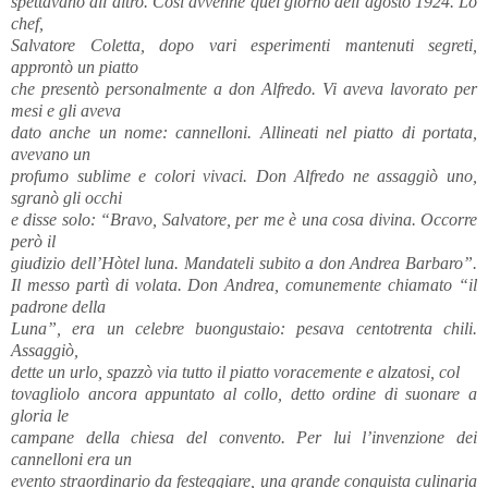
spettavano all’altro. Così avvenne quel giorno dell’agosto 1924. Lo
chef,
Salvatore Coletta, dopo vari esperimenti mantenuti segreti,
approntò un piatto
che presentò personalmente a don Alfredo. Vi aveva lavorato per
mesi e gli aveva
dato anche un nome: cannelloni. Allineati nel piatto di portata,
avevano un
profumo sublime e colori vivaci. Don Alfredo ne assaggiò uno,
sgranò gli occhi
e disse solo: “Bravo, Salvatore, per me è una cosa divina. Occorre
però il
giudizio dell’Hòtel luna. Mandateli subito a don Andrea Barbaro”.
Il messo partì di volata. Don Andrea, comunemente chiamato “il
padrone della
Luna”, era un celebre buongustaio: pesava centotrenta chili.
Assaggiò,
dette un urlo, spazzò via tutto il piatto voracemente e alzatosi, col
tovagliolo ancora appuntato al collo, detto ordine di suonare a
gloria le
campane della chiesa del convento. Per lui l’invenzione dei
cannelloni era un
evento straordinario da festeggiare, una grande conquista culinaria