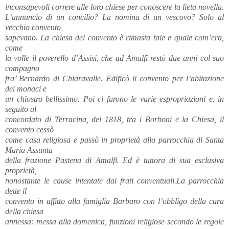
inconsapevoli correre alle loro chiese per conoscere la lieta novella.
L’annuncio di un concilio? La nomina di un vescovo? Solo al
vecchio convento
sapevano. La chiesa del convento è rimasta tale e quale com’era,
come
la volle il poverello d’Assisi, che ad Amalfi restò due anni col suo
compagno
fra’ Bernardo di Chiaravalle. Edificò il convento per l’abitazione
dei monaci e
un chiostro bellissimo. Poi ci furono le varie espropriazioni e, in
seguito al
concordato di Terracina, dei 1818, tra i Borboni e la Chiesa, il
convento cessò
come casa religiosa e passò in proprietà alla parrocchia di Santa
Maria Assunta
della frazione Pastena di Amalfi. Ed è tuttora di sua esclusiva
proprietà,
nonostante le cause intentate dai frati conventuali.La parrocchia
dette il
convento in affitto alla famiglia Barbaro con l’obbligo della cura
della chiesa
annessa: messa alla domenica, funzioni religiose secondo le regole