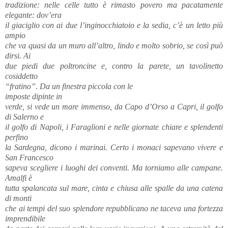
tradizione: nelle celle tutto è rimasto povero ma pacatamente
elegante: dov’era
il giaciglio con ai due l’inginocchiatoio e la sedia, c’è un letto più
ampio
che va quasi da un muro all’altro, lindo e molto sobrio, se così può
dirsi. Ai
due piedi due poltroncine e, contro la parete, un tavolinetto
cosiddetto
“fratino”. Da un finestra piccola con le
imposte dipinte in
verde, si vede un mare immenso, da Capo d’Orso a Capri, il golfo
di Salerno e
il golfo di Napoli, i Faraglioni e nelle giornate chiare e splendenti
perfino
la Sardegna, dicono i marinai. Certo i monaci sapevano vivere e
San Francesco
sapeva scegliere i luoghi dei conventi. Ma torniamo alle campane.
Amalfi è
tutta spalancata sul mare, cinta e chiusa alle spalle da una catena
di monti
che ai tempi del suo splendore repubblicano ne taceva una fortezza
imprendibile