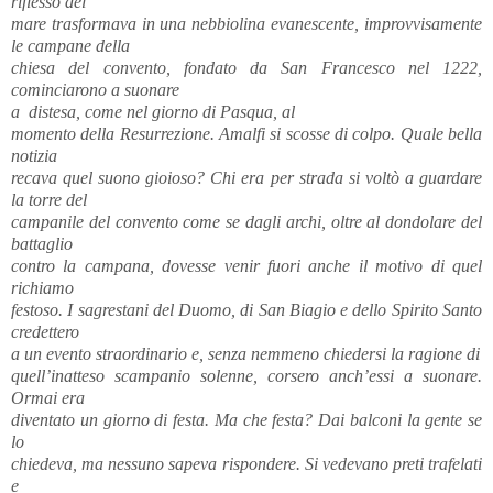
riflesso del
mare trasformava in una nebbiolina evanescente, improvvisamente
le campane della
chiesa del convento, fondato da San Francesco nel 1222,
cominciarono a suonare
a distesa, come nel giorno di Pasqua, al
momento della Resurrezione. Amalfi si scosse di colpo. Quale bella
notizia
recava quel suono gioioso? Chi era per strada si voltò a guardare
la torre del
campanile del convento come se dagli archi, oltre al dondolare del
battaglio
contro la campana, dovesse venir fuori anche il motivo di quel
richiamo
festoso. I sagrestani del Duomo, di San Biagio e dello Spirito Santo
credettero
a un evento straordinario e, senza nemmeno chiedersi la ragione di
quell’inatteso scampanio solenne, corsero anch’essi a suonare.
Ormai era
diventato un giorno di festa. Ma che festa? Dai balconi la gente se
lo
chiedeva, ma nessuno sapeva rispondere. Si vedevano preti trafelati
e