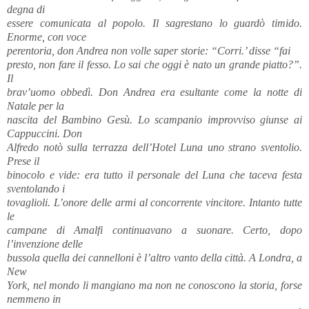
degna di
essere comunicata al popolo. Il sagrestano lo guardò timido.
Enorme, con voce
perentoria, don Andrea non volle saper storie: “Corri.’ disse “fai
presto, non fare il fesso. Lo sai che oggi è nato un grande piatto?”.
Il
brav’uomo obbedì. Don Andrea era esultante come la notte di
Natale per la
nascita del Bambino Gesù. Lo scampanio improvviso giunse ai
Cappuccini. Don
Alfredo notò sulla terrazza dell’Hotel Luna uno strano sventolio.
Prese il
binocolo e vide: era tutto il personale del Luna che taceva festa
sventolando i
tovaglioli. L’onore delle armi al concorrente vincitore. Intanto tutte
le
campane di Amalfi continuavano a suonare. Certo, dopo
l’invenzione delle
bussola quella dei cannelloni è l’altro vanto della città. A Londra, a
New
York, nel mondo li mangiano ma non ne conoscono la storia, forse
nemmeno in