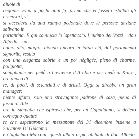
aiuole di
begonie. Fino a pochi anni fa, prima che vi fossero istallati gli
ascensori, vi
si accedeva da una rampa pedonale dove le persone anziane
salivano in
portantina. E qui comincia lo `spettacolo. L’ultimo dei Vozzi – don
Alfredo – un
uomo alto, magro, biondo ancora in tarda età, dal portamento
signorile, vestito
con una eleganza sobria e un po’ négligée, pieno di charme,
poliglotta,
somigliante per pietà a Lawrence d’Arabia e per metà al Kaiser,
era amico di
re, di poeti, di scienziati e di artisti. Oggi si direbbe un gran
manager:
niente affatto, solo uno stravagante padrone di casa, pieno di
fascino. Tale
era la simpatia che ispirava che, per un Capodanno, si dettero
convegno quattro
re che aspettarono la mezzanotte del 31 dicembre insieme a
Salvatore Di Giacomo
e Guglielmo Marconi, questi ultimi ospiti abituali di don Alfredo.