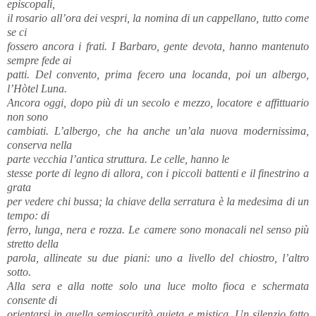
episcopali,
il rosario all’ora dei vespri, la nomina di un cappellano, tutto come
se ci
fossero ancora i frati. I Barbaro, gente devota, hanno mantenuto
sempre fede ai
patti. Del convento, prima fecero una locanda, poi un albergo,
l’Hòtel Luna.
Ancora oggi, dopo più di un secolo e mezzo, locatore e affittuario
non sono
cambiati. L’albergo, che ha anche un’ala nuova modernissima,
conserva nella
parte vecchia l’antica struttura. Le celle, hanno le
stesse porte di legno di allora, con i piccoli battenti e il finestrino a
grata
per vedere chi bussa; la chiave della serratura è la medesima di un
tempo: di
ferro, lunga, nera e rozza. Le camere sono monacali nel senso più
stretto della
parola, allineate su due piani: uno a livello del chiostro, l’altro
sotto.
Alla sera e alla notte solo una luce molto fioca e schermata
consente di
orientarsi in quella semioscurità quieta e mistica. Un silenzio fatto