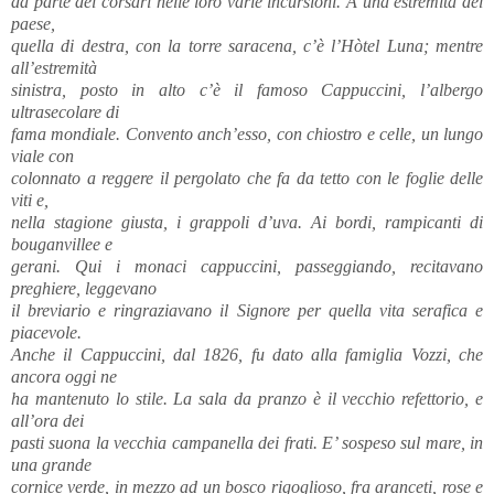
da parte dei corsari nelle loro varie incursioni. A una estremità del
paese,
quella di destra, con la torre saracena, c’è l’Hòtel Luna; mentre
all’estremità
sinistra, posto in alto c’è il famoso Cappuccini, l’albergo
ultrasecolare di
fama mondiale. Convento anch’esso, con chiostro e celle, un lungo
viale con
colonnato a reggere il pergolato che fa da tetto con le foglie delle
viti e,
nella stagione giusta, i grappoli d’uva. Ai bordi, rampicanti di
bouganvillee e
gerani. Qui i monaci cappuccini, passeggiando, recitavano
preghiere, leggevano
il breviario e ringraziavano il Signore per quella vita serafica e
piacevole.
Anche il Cappuccini, dal 1826, fu dato alla famiglia Vozzi, che
ancora oggi ne
ha mantenuto lo stile. La sala da pranzo è il vecchio refettorio, e
all’ora dei
pasti suona la vecchia campanella dei frati. E’ sospeso sul mare, in
una grande
cornice verde, in mezzo ad un bosco rigoglioso, fra aranceti, rose e