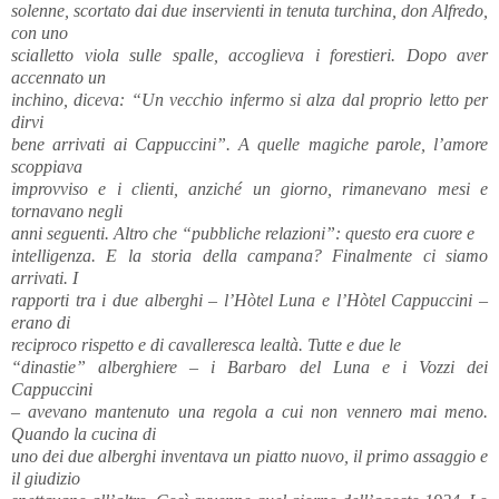
solenne, scortato dai due inservienti in tenuta turchina, don Alfredo,
con uno
scialletto viola sulle spalle, accoglieva i forestieri. Dopo aver
accennato un
inchino, diceva: “Un vecchio infermo si alza dal proprio letto per
dirvi
bene arrivati ai Cappuccini”. A quelle magiche parole, l’amore
scoppiava
improvviso e i clienti, anziché un giorno, rimanevano mesi e
tornavano negli
anni seguenti. Altro che “pubbliche relazioni”: questo era cuore e
intelligenza. E la storia della campana? Finalmente ci siamo
arrivati. I
rapporti tra i due alberghi – l’Hòtel Luna e l’Hòtel Cappuccini –
erano di
reciproco rispetto e di cavalleresca lealtà. Tutte e due le
“dinastie” alberghiere – i Barbaro del Luna e i Vozzi dei
Cappuccini
– avevano mantenuto una regola a cui non vennero mai meno.
Quando la cucina di
uno dei due alberghi inventava un piatto nuovo, il primo assaggio e
il giudizio