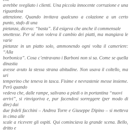
avrebbe svegliato i clienti. Una piccola innocente corruzione e una
riguardosa
attenzione. Quando invitava qualcuno a colazione a un certo
punto, stufo di una
pietanza, diceva: “basta”. Ed esigeva che anche il commensale
smettesse. Per sé non voleva il cambio dei piatti, ma mangiava le
varie
pietanze in un piatto solo, ammonendo ogni volta il cameriere:
“Alla
borbonica”. Cosa c’entravano i Barboni non si sa. Come se quella
dinastia
avesse avuto la stessa strana abitudine. Non usava il coltello, ma
uri
temperino che teneva in tasca. Fisime e nevrastenie messe insieme.
Però quando
vedeva che, dalle rampe, salivano a piedi o in portantina “nuovi
arrivi”, si rinvigoriva e, pur facendosi sorreggere (per modo di
dire) dai
due fedeli facchini – Andrea Torre e Giuseppe Dipino – si metteva
in cima alle
scale a ricevere gli ospiti. Qui cominciava la grande scena. Bello,
dritto e