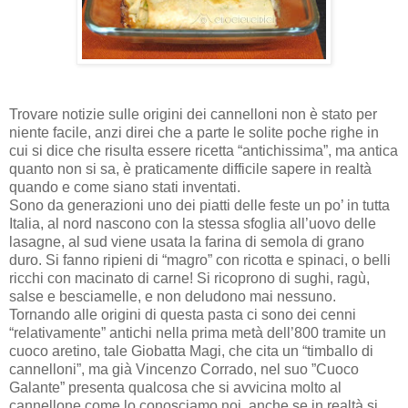
Trovare notizie sulle origini dei cannelloni non è stato per
niente facile, anzi direi che a parte le solite poche righe in
cui si dice che risulta essere ricetta “antichissima”, ma antica
quanto non si sa, è praticamente difficile sapere in realtà
quando e come siano stati inventati.
Sono da generazioni uno dei piatti delle feste un po’ in tutta
Italia, al nord nascono con la stessa sfoglia all’uovo delle
lasagne, al sud viene usata la farina di semola di grano
duro. Si fanno ripieni di “magro” con ricotta e spinaci, o belli
ricchi con macinato di carne! Si ricoprono di sughi, ragù,
salse e besciamelle, e non deludono mai nessuno.
Tornando alle origini di questa pasta ci sono dei cenni
“relativamente” antichi nella prima metà dell’800 tramite un
cuoco aretino, tale Giobatta Magi, che cita un “timballo di
cannelloni”, ma già Vincenzo Corrado, nel suo ”Cuoco
Galante” presenta qualcosa che si avvicina molto al
cannellone come lo conosciamo noi, anche se in realtà si