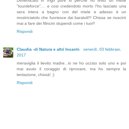
Dimenticato in frigo pure io perche ho finito un mese
"tourdeforce".... e cosi credendolo morto l'ho lasciato una
sera intera a bagno con del miele e adesso é un
mostriciatolo che fuoriesce dai baratoli!!! Chissa se riuscirò
mai a fare dei filincini stupendi come i tuoi!!
Rispondi
Claudia -di Natura e altri Incanti-
venerdì, 03 febbraio,
2017
meraviglia il lievito madre...io ne ho ucciso solo uno e poi
mai avuto il coraggio di riprovare, ma ho sempre la
tentazione, chissà! ;)
Rispondi