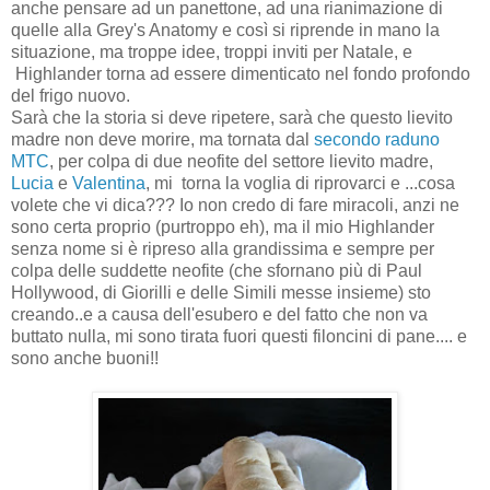
anche pensare ad un panettone, ad una rianimazione di
quelle alla Grey's Anatomy e così si riprende in mano la
situazione, ma troppe idee, troppi inviti per Natale, e
Highlander torna ad essere dimenticato nel fondo profondo
del frigo nuovo.
Sarà che la storia si deve ripetere, sarà che questo lievito
madre non deve morire, ma tornata dal
secondo raduno
MTC
, per colpa di due neofite del settore lievito madre,
Lucia
e
Valentina
, mi torna la voglia di riprovarci e ...cosa
volete che vi dica??? Io non credo di fare miracoli, anzi ne
sono certa proprio (purtroppo eh), ma il mio Highlander
senza nome si è ripreso alla grandissima e sempre per
colpa delle suddette neofite (che sfornano più di Paul
Hollywood, di Giorilli e delle Simili messe insieme) sto
creando..e a causa dell'esubero e del fatto che non va
buttato nulla, mi sono tirata fuori questi filoncini di pane.... e
sono anche buoni!!