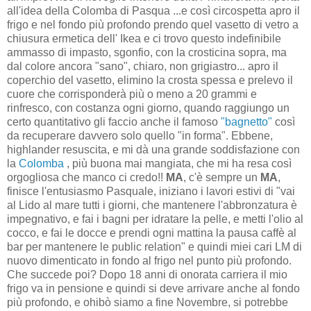
all'idea della Colomba di Pasqua ...e così circospetta apro il
frigo e nel fondo più profondo prendo quel vasetto di vetro a
chiusura ermetica dell' Ikea e ci trovo questo indefinibile
ammasso di impasto, sgonfio, con la crosticina sopra, ma
dal colore ancora "sano", chiaro, non grigiastro... apro il
coperchio del vasetto, elimino la crosta spessa e prelevo il
cuore che corrisponderà più o meno a 20 grammi e
rinfresco, con costanza ogni giorno, quando raggiungo un
certo quantitativo gli faccio anche il famoso
"bagnetto"
così
da recuperare davvero solo quello "in forma". Ebbene,
highlander resuscita, e mi dà una grande soddisfazione con
la
Colomba
, più buona mai mangiata, che mi ha resa così
orgogliosa che manco ci credo!!
MA
, c'è sempre un
MA
,
finisce l'entusiasmo Pasquale, iniziano i lavori estivi di "vai
al Lido al mare tutti i giorni, che mantenere l'abbronzatura è
impegnativo, e fai i bagni per idratare la pelle, e metti l'olio al
cocco, e fai le docce e prendi ogni mattina la pausa caffè al
bar per mantenere le public relation" e quindi miei cari LM di
nuovo dimenticato in fondo al frigo nel punto più profondo.
Che succede poi? Dopo 18 anni di onorata carriera il mio
frigo va in pensione e quindi si deve arrivare anche al fondo
più profondo, e ohibò siamo a fine Novembre, si potrebbe