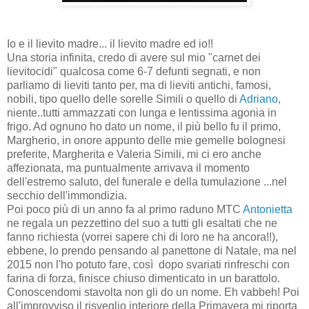
Io e il lievito madre... il lievito madre ed io!!
Una storia infinita, credo di avere sul mio "carnet dei
lievitocidi" qualcosa come 6-7 defunti segnati, e non
parliamo di lieviti tanto per, ma di lieviti antichi, famosi,
nobili, tipo quello delle sorelle Simili o quello di
Adriano
,
niente..tutti ammazzati con lunga e lentissima agonia in
frigo. Ad ognuno ho dato un nome, il più bello fu il primo,
Margherio, in onore appunto delle mie gemelle bolognesi
preferite, Margherita e Valeria Simili, mi ci ero anche
affezionata, ma puntualmente arrivava il momento
dell'estremo saluto, del funerale e della tumulazione ...nel
secchio dell'immondizia.
Poi poco più di un anno fa al primo raduno MTC
Antonietta
ne regala un pezzettino del suo a tutti gli esaltati che ne
fanno richiesta (vorrei sapere chi di loro ne ha ancora!!),
ebbene, lo prendo pensando al panettone di Natale, ma nel
2015 non l'ho potuto fare, così dopo svariati rinfreschi con
farina di forza, finisce chiuso dimenticato in un barattolo.
Conoscendomi stavolta non gli do un nome. Eh vabbeh! Poi
all'improvviso il risveglio interiore della Primavera mi riporta