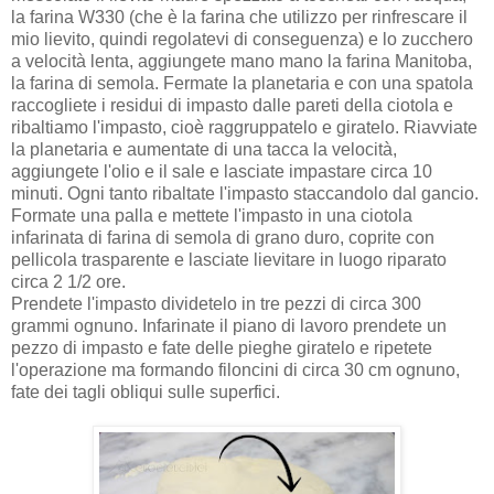
la farina W330 (che è la farina che utilizzo per rinfrescare il
mio lievito, quindi regolatevi di conseguenza) e lo zucchero
a velocità lenta, aggiungete mano mano la farina Manitoba,
la farina di semola. Fermate la planetaria e con una spatola
raccogliete i residui di impasto dalle pareti della ciotola e
ribaltiamo l'impasto, cioè raggruppatelo e giratelo. Riavviate
la planetaria e aumentate di una tacca la velocità,
aggiungete l'olio e il sale e lasciate impastare circa 10
minuti. Ogni tanto ribaltate l'impasto staccandolo dal gancio.
Formate una palla e mettete l'impasto in una ciotola
infarinata di farina di semola di grano duro, coprite con
pellicola trasparente e lasciate lievitare in luogo riparato
circa 2 1/2 ore.
Prendete l'impasto dividetelo in tre pezzi di circa 300
grammi ognuno. Infarinate il piano di lavoro prendete un
pezzo di impasto e fate delle pieghe giratelo e ripetete
l'operazione ma formando filoncini di circa 30 cm ognuno,
fate dei tagli obliqui sulle superfici.