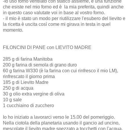
-Io uso forno ventilato con statico assieme, è una funzione
che esiste nel mio forno ed è la mia preferita, quindi anche
in questo caso valutate voi in base al vostro forno.
- il mio è stato un modo per riutilizzare l'esubero del lievito e
la ricetta è uscita così come mi girava in testa in quel
momento.
FILONCINI DI PANE con LIEVITO MADRE
285 g di farina Manitoba
200 g farina di semola di grano duro
60 g farina W330 (è la farina con cui rinfresco il mio LM),
rinfrescato il giorno prima
185 g di Lievito Madre
250 g di acqua
30 g olio extra vergine di oliva
10 g sale
1 cucchiaino di zucchero
Io ho iniziato a lavorarci verso le 15.00 del pomeriggio.
Nella ciotola della planetaria usando il gancio ad uncino,
mescolate il lievito madre spezzato a tocchetti con l'acqua,