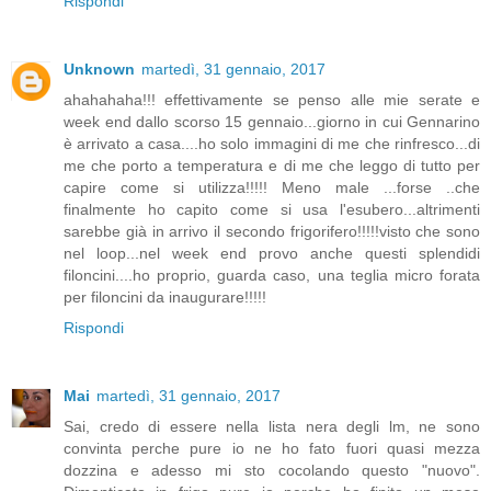
Rispondi
Unknown
martedì, 31 gennaio, 2017
ahahahaha!!! effettivamente se penso alle mie serate e
week end dallo scorso 15 gennaio...giorno in cui Gennarino
è arrivato a casa....ho solo immagini di me che rinfresco...di
me che porto a temperatura e di me che leggo di tutto per
capire come si utilizza!!!!! Meno male ...forse ..che
finalmente ho capito come si usa l'esubero...altrimenti
sarebbe già in arrivo il secondo frigorifero!!!!!visto che sono
nel loop...nel week end provo anche questi splendidi
filoncini....ho proprio, guarda caso, una teglia micro forata
per filoncini da inaugurare!!!!!
Rispondi
Mai
martedì, 31 gennaio, 2017
Sai, credo di essere nella lista nera degli lm, ne sono
convinta perche pure io ne ho fato fuori quasi mezza
dozzina e adesso mi sto cocolando questo "nuovo".