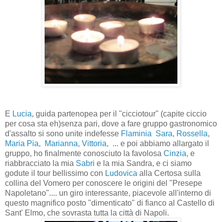
E
Lucia
, guida partenopea per il "cicciotour" (capite ciccio
per cosa sta eh)senza pari, dove a fare gruppo gastronomico
d'assalto si sono unite indefesse
Flaminia
Sara
,
Rossella
,
Maria Pia
,
Marianna
,
Vittoria
, ... e poi abbiamo allargato il
gruppo, ho finalmente conosciuto la favolosa
Cinzia
, e
riabbracciato la mia
Sabri
e la mia Sandra, e ci siamo
godute il tour bellissimo con
Ludovica
alla Certosa sulla
collina del Vomero per conoscere le origini del "Presepe
Napoletano".... un giro interessante, piacevole all'interno di
questo magnifico posto "dimenticato" di fianco al Castello di
Sant' Elmo, che sovrasta tutta la città di Napoli.