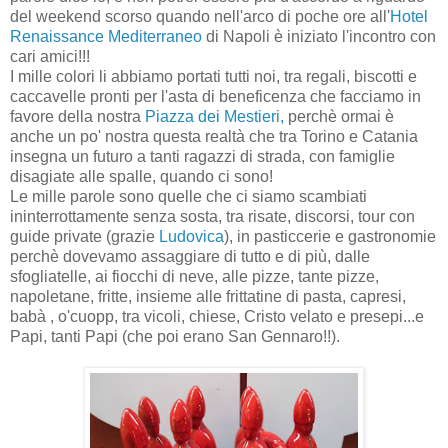
del weekend scorso quando nell'arco di poche ore all'
Hotel
Renaissance Mediterraneo
di Napoli è iniziato l'incontro con
cari amici!!!
I mille colori li abbiamo portati tutti noi, tra regali, biscotti e
caccavelle pronti per l'asta di beneficenza che facciamo in
favore della nostra
Piazza dei Mestieri,
perchè ormai è
anche un po' nostra questa realtà che tra Torino e Catania
insegna un futuro a tanti ragazzi di strada, con famiglie
disagiate alle spalle, quando ci sono!
Le mille parole sono quelle che ci siamo scambiati
ininterrottamente senza sosta, tra risate, discorsi, tour con
guide private (grazie
Ludovica
), in pasticcerie e gastronomie
perchè dovevamo assaggiare di tutto e di più, dalle
sfogliatelle, ai fiocchi di neve, alle pizze, tante pizze,
napoletane, fritte, insieme alle frittatine di pasta, capresi,
babà , o'cuopp, tra vicoli, chiese, Cristo velato e presepi...e
Papi, tanti Papi (che poi erano San Gennaro!!).