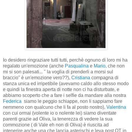
Io desidero ringraziare tutti tutti, perchè ognuno di loro mi ha
regalato un'emozione (anche
Pasqualina
e
Mario,
che non
mi si son palesati... " la voglia di prenderli a morsi sul
braccio" è un'emozione vero??),
Cristiana
compagna di
stanza unica ed irripetibile (avevamo caldo allo stesso modo
e quindi la finestra aperta di notte non ci ha disturbate, e
abbiamo scoperto che a fare i selfie da mandare alla nostra
Federica
siamo le peggio schiappe, non li sappiamo fare
nemmeno con qualcuno che li fa al posto nostro),
Valentina
con cui ormai (volente io o nolente lei) siamo diventate
parenti grazie ad Oliva, la tenerezza di vedere la sua
commozione ( di Vale eh non di Oliva) è riuscita ad
intenerire anche una che lancia asterischi e leva post OT in