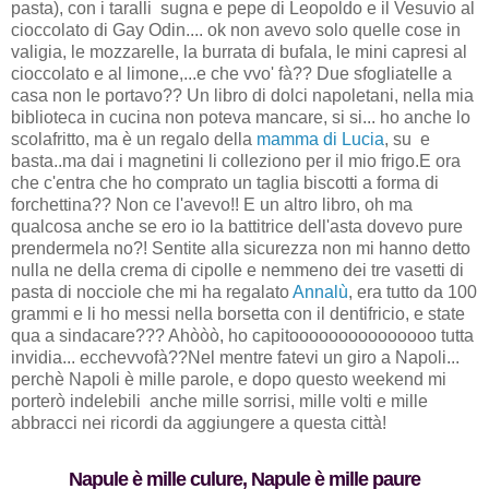
pasta), con i taralli sugna e pepe di Leopoldo e il Vesuvio al
cioccolato di Gay Odin.... ok non avevo solo quelle cose in
valigia, le mozzarelle, la burrata di bufala, le mini capresi al
cioccolato e al limone,...e che vvo' fà?? Due sfogliatelle a
casa non le portavo?? Un libro di dolci napoletani, nella mia
biblioteca in cucina non poteva mancare, si si... ho anche lo
scolafritto, ma è un regalo della
mamma di Lucia
, su e
basta..ma dai i magnetini li colleziono per il mio frigo.E ora
che c'entra che ho comprato un taglia biscotti a forma di
forchettina?? Non ce l'avevo!! E un altro libro, oh ma
qualcosa anche se ero io la battitrice dell'asta dovevo pure
prendermela no?! Sentite alla sicurezza non mi hanno detto
nulla ne della crema di cipolle e nemmeno dei tre vasetti di
pasta di nocciole che mi ha regalato
Annalù
, era tutto da 100
grammi e li ho messi nella borsetta con il dentifricio, e state
qua a sindacare??? Ahòòò, ho capitooooooooooooooo tutta
invidia... ecchevvofà??Nel mentre fatevi un giro a Napoli...
perchè Napoli è mille parole, e dopo questo weekend mi
porterò indelebili anche mille sorrisi, mille volti e mille
abbracci nei ricordi da aggiungere a questa città!
Napule è mille culure, Napule è mille paure