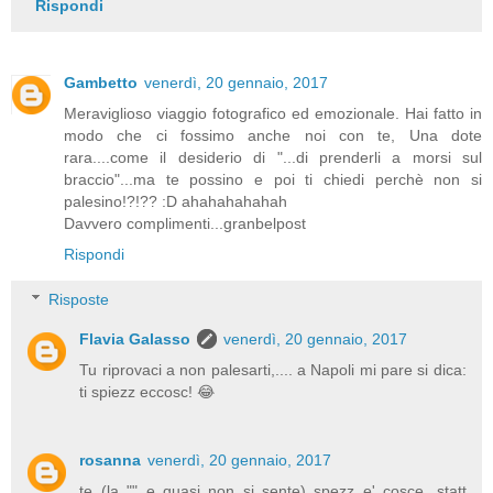
Rispondi
Gambetto
venerdì, 20 gennaio, 2017
Meraviglioso viaggio fotografico ed emozionale. Hai fatto in
modo che ci fossimo anche noi con te, Una dote
rara....come il desiderio di "...di prenderli a morsi sul
braccio"...ma te possino e poi ti chiedi perchè non si
palesino!?!?? :D ahahahahahah
Davvero complimenti...granbelpost
Rispondi
Risposte
Flavia Galasso
venerdì, 20 gennaio, 2017
Tu riprovaci a non palesarti,.... a Napoli mi pare si dica:
ti spiezz eccosc! 😂
rosanna
venerdì, 20 gennaio, 2017
te (la "" e quasi non si sente) spezz e' cosce, statt