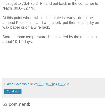
must get to 73.4-75.2 °F , and put back in the container to
reach
89.6- 82.4°F.
At this point when
white chocolate is ready , deep the
almond Kisses
in it and with a fork
put them out to dry on
wax paper or on a wire rack.
Store at room temperature, but covered by the dust up to
about 10-12 days.
Flavia Galasso
alle
2/16/2015 10:30:00 AM
Condividi
53 commenti: