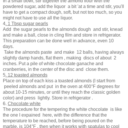
In a small bowl, stir together the almond flour with the
powdered sugar, add the liquor
a bit 'at a time and stir, you'll
have to get a compact dough, soft, but not too much, so you
might not have to use all the liquor.
4
. 1 Tbsp sugar pearls
Add
the sugar pearls to the almonds dough
and stir, knead
and make a ball, close in cling film and store in refrigerator.
This preparation can be done well in advance, even 10
days.
Take the almonds paste
and make
12 balls, having always
slightly damp hands, flat them , making
discs of about
2
inches. Put a pile of white chocolate ganache and
cranberries, in the center of the disc and
close them.
5
. 12 toasted almonds
Place on top of each kiss a toasted almonds (I start from
peeled almonds and put
in the oven at 400°F degrees for
about 10-15 minutes, or until they reach the classic golden
color) and press
lightly. Store in refrigerator .
6.
Chocolate white
The procedure for the tempering the white chocolate
is like
the one I expained
here, with the difference that the
temperature to be reached, before being poured on the
marble, is 104°F , then when it works with spatulas to cool