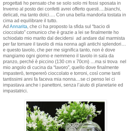
progettati ho pensato che se solo solo mi fossi sposata in
Inverno al posto dei confetti avrei offerto questi….bianchi,
delicati, ma tanto dolci…. Con una bella mandorla tostata in
cima ad equilibrare il tutto.
Ad
Annarita
, che ci ha proposto la sfida sul “bacio di
cioccolato” comunico che è grazie a lei se finalmente ho
schiodato mio marito dal decidersi
ad andare dal marmista
per far tornare il tavolo di mia nonna agli antichi splendori…
e questo tavolo, che per me significa tanto, non è dove
mangiamo ogni giorno e nemmeno il tavolo in sala da
pranzo, perché è piccino (130 cm x 70cm) …ma si trova
nel
mio angolo di cucina da “lavoro”, quello dove finalmente
impasterò, tempererò cioccolato e torroni, così come tanti
tantissimi anni fa faceva mia nonna…se ci penso lei ci
impastava anche i panettoni, senza l’aiuto di planetarie ed
impastatrici.