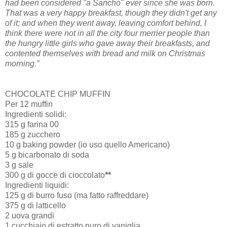
had been considered "a Sancho" ever since she was born.
That was a very happy breakfast, though they didn't get any
of it; and when they went away, leaving comfort behind, I
think there were not in all the city four merrier people than
the hungry little girls who gave away their breakfasts, and
contented themselves with bread and milk on Christmas
morning.”
CHOCOLATE CHIP MUFFIN
Per 12 muffin
Ingredienti solidi:
315 g farina 00
185 g zucchero
10 g baking powder (io uso quello Americano)
5 g bicarbonato di soda
3 g sale
300 g di gocce di cioccolato
**
Ingredienti liquidi:
125 g di burro fuso (ma fatto raffreddare)
375 g di latticello
2 uova grandi
1 cucchiaio di estratto puro di vaniglia