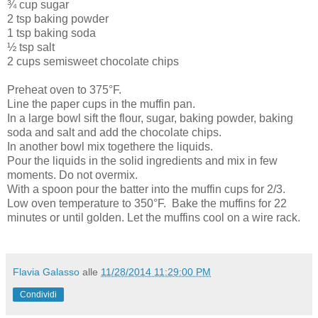
¾ cup sugar
2 tsp baking powder
1 tsp baking soda
½ tsp salt
2 cups semisweet chocolate chips
Preheat oven to 375°F.
Line the paper cups in the muffin pan.
In a large bowl sift the flour, sugar, baking powder, baking
soda and salt and add the chocolate chips.
In another bowl mix togethere the liquids.
Pour the liquids in the solid ingredients and mix in few
moments. Do not overmix.
With a spoon pour the batter into the muffin cups for 2/3.
Low oven temperature to 350°F.
Bake the muffins for 22
minutes or until golden. Let the muffins cool on a wire rack.
Flavia Galasso
alle
11/28/2014 11:29:00 PM
Condividi