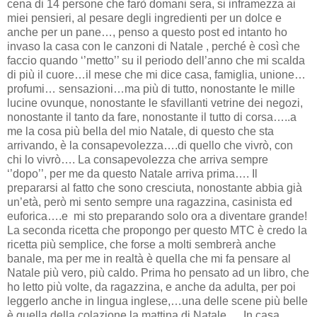
cena di 14 persone che farò domani sera, si inframezza ai
miei pensieri, al pesare degli ingredienti per un dolce e
anche per un pane…, penso a questo post ed intanto ho
invaso la casa con le canzoni di Natale , perché è così che
faccio quando ‘’metto’’ su il periodo dell’anno che mi scalda
di più il cuore…il mese che mi dice casa, famiglia, unione…
profumi… sensazioni…ma più di tutto, nonostante le mille
lucine ovunque, nonostante le sfavillanti vetrine dei negozi,
nonostante il tanto da fare, nonostante il tutto di corsa…..a
me la cosa più bella del mio Natale, di questo che sta
arrivando, è la consapevolezza….di quello che vivrò, con
chi lo vivrò…. La consapevolezza che arriva sempre
‘’dopo’’, per me da questo Natale arriva prima…. Il
prepararsi al fatto che sono cresciuta, nonostante abbia già
un’età, però mi sento sempre una ragazzina, casinista ed
euforica….e mi sto preparando solo ora a diventare grande!
La seconda ricetta che propongo per questo MTC è credo la
ricetta più semplice, che forse a molti sembrerà anche
banale, ma per me in realtà è quella che mi fa pensare al
Natale più vero, più caldo. Prima ho pensato ad un libro, che
ho letto più volte, da ragazzina, e anche da adulta, per poi
leggerlo anche in lingua inglese,…una delle scene più belle
è quella della colazione la mattina di Natale…. In casa