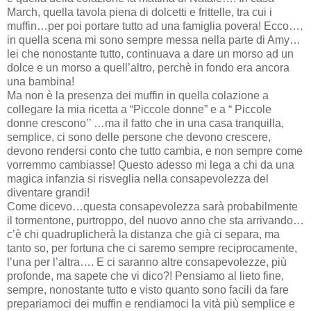
March, quella tavola piena di dolcetti e frittelle, tra cui i
muffin…per poi portare tutto ad una famiglia povera! Ecco….
in quella scena mi sono sempre messa nella parte di Amy…
lei che nonostante tutto, continuava a dare un morso ad un
dolce e un morso a quell’altro, perchè in fondo era ancora
una bambina!
Ma non è la presenza dei muffin in quella colazione a
collegare la mia ricetta a “Piccole donne” e a “ Piccole
donne crescono’’ …ma il fatto che in una casa tranquilla,
semplice, ci sono delle persone che devono crescere,
devono rendersi conto che tutto cambia, e non sempre come
vorremmo cambiasse! Questo adesso mi lega a chi da una
magica infanzia si risveglia nella consapevolezza del
diventare grandi!
Come dicevo…questa consapevolezza sarà probabilmente
il tormentone, purtroppo, del nuovo anno che sta arrivando…
c’è chi quadruplicherà la distanza che già ci separa, ma
tanto so, per fortuna che ci saremo sempre reciprocamente,
l’una per l’altra…. E ci saranno altre consapevolezze, più
profonde, ma sapete che vi dico?! Pensiamo al lieto fine,
sempre, nonostante tutto e visto quanto sono facili da fare
prepariamoci dei muffin e rendiamoci la vità più semplice e