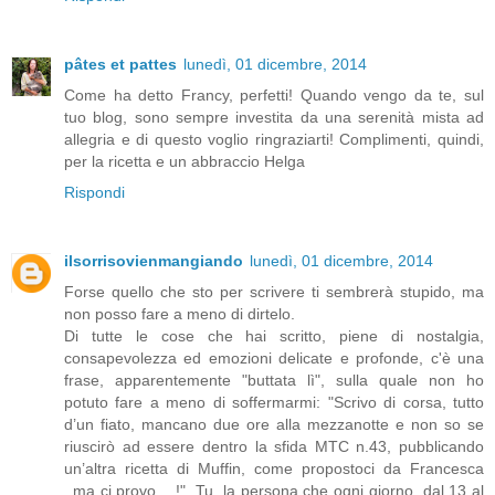
pâtes et pattes
lunedì, 01 dicembre, 2014
Come ha detto Francy, perfetti! Quando vengo da te, sul
tuo blog, sono sempre investita da una serenità mista ad
allegria e di questo voglio ringraziarti! Complimenti, quindi,
per la ricetta e un abbraccio Helga
Rispondi
ilsorrisovienmangiando
lunedì, 01 dicembre, 2014
Forse quello che sto per scrivere ti sembrerà stupido, ma
non posso fare a meno di dirtelo.
Di tutte le cose che hai scritto, piene di nostalgia,
consapevolezza ed emozioni delicate e profonde, c'è una
frase, apparentemente "buttata lì", sulla quale non ho
potuto fare a meno di soffermarmi: "Scrivo di corsa, tutto
d’un fiato, mancano due ore alla mezzanotte e non so se
riuscirò ad essere dentro la sfida MTC n.43, pubblicando
un’altra ricetta di Muffin, come propostoci da Francesca
..ma ci provo….!". Tu, la persona che ogni giorno, dal 13 al