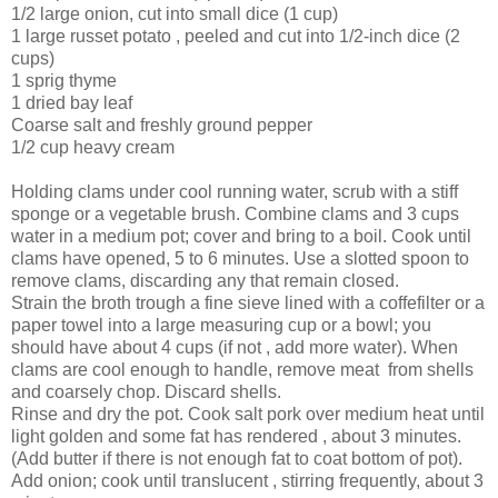
1/2 large onion, cut into small dice (1 cup)
1 large russet potato , peeled and cut into 1/2-inch dice (2
cups)
1 sprig thyme
1 dried bay leaf
Coarse salt and freshly ground pepper
1/2 cup heavy cream
Holding clams under cool running water, scrub with a stiff
sponge or a vegetable brush. Combine clams and 3 cups
water in a medium pot; cover and bring to a boil. Cook until
clams have opened, 5 to 6 minutes. Use a slotted spoon to
remove clams, discarding any that remain closed.
Strain the broth trough a fine sieve lined with a coffefilter or a
paper towel into a large measuring cup or a bowl; you
should have about 4 cups (if not , add more water). When
clams are cool enough to handle, remove meat from shells
and coarsely chop. Discard shells.
Rinse and dry the pot. Cook salt pork over medium heat until
light golden and some fat has rendered , about 3 minutes.
(Add butter if there is not enough fat to coat bottom of pot).
Add onion; cook until translucent , stirring frequently, about 3