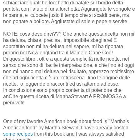
schiacciare qualche tocchetto di patate sul bordo della
pentola con l'aiuto di una forchetta. Aggiungete le vongole e
la panna, e cuocete justo il tempo che si scaldi bene, ma
non portate a bollore. Aggiustate di sale e pepe e servite .
NOTE: cosa devo dirvi??? Che anche questa ricetta non mi
ha delusa, chiara, precisa , impossibile sbagliare! E
soprattuto non mi ha delusa nel sapore, mi ha riportata
proprio nel New england tra il Maine e Cape Cod!
Di questo libro , oltre a questa semplicità nelle ricette, nel
senso che sono di facile interpretazione, e che fino ad oggi
non mi hanno mai delusa nel risultato, apprezzo moltissimo
che ad ogni ricetta c'è un ''retroscena'' tipo le origine delle
ricette, o leggende o racconti ed usi attorno ad esse.
In conclusione sono proprio contenta di poter dire che
anChe questa ricetta di MarthaStewart è PROMOSSA a
pieni voti!
One of my favorite American book about food is "Martha's
American food" by Martha Stewart, I have already posted
some recipes
from this book and I was always satisfied