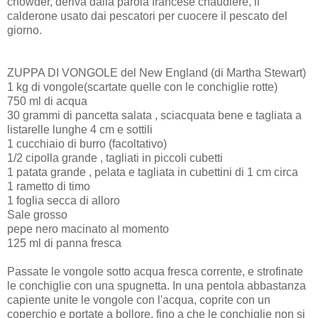
chowder, deriva dalla parola francese chaudière, il
calderone usato dai pescatori per cuocere il pescato del
giorno.
ZUPPA DI VONGOLE del New England (di Martha Stewart)
1 kg di vongole(scartate quelle con le conchiglie rotte)
750 ml di acqua
30 grammi di pancetta salata , sciacquata bene e tagliata a
listarelle lunghe 4 cm e sottili
1 cucchiaio di burro (facoltativo)
1/2 cipolla grande , tagliati in piccoli cubetti
1 patata grande , pelata e tagliata in cubettini di 1 cm circa
1 rametto di timo
1 foglia secca di alloro
Sale grosso
pepe nero macinato al momento
125 ml di panna fresca
Passate le vongole sotto acqua fresca corrente, e strofinate
le conchiglie con una spugnetta. In una pentola abbastanza
capiente unite le vongole con l'acqua, coprite con un
coperchio e portate a bollore, fino a che le conchiglie non si