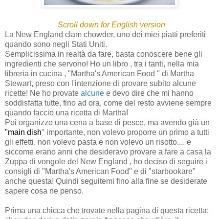
Scroll down for English version
La New England clam chowder, uno dei miei piatti preferiti
quando sono negli Stati Uniti.
Semplicissima in realtà da fare, basta conoscere bene gli
ingredienti che servono! Ho un libro , tra i tanti, nella mia
libreria in cucina , "Martha's American Food " di Martha
Stewart, preso con l'intenzione di provare subito alcune
ricette! Ne ho provate
alcune
e devo dire che mi hanno
soddisfatta tutte, fino ad ora, come del resto avviene sempre
quando faccio una ricetta di Martha!
Poi organizzo una cena a base di pesce, ma avendo già un
"main dish
" importante, non volevo proporre un primo a tutti
gli effetti, non volevo pasta e non volevo un risotto.... e
siccome erano anni che desideravo provare a fare a casa la
Zuppa di vongole del New England , ho deciso di seguire i
consigli di "Martha's American Food" e di "starbookare"
anche questa! Quindi seguitemi fino alla fine se desiderate
sapere cosa ne penso.
Prima una chicca che trovate nella pagina di questa ricetta: