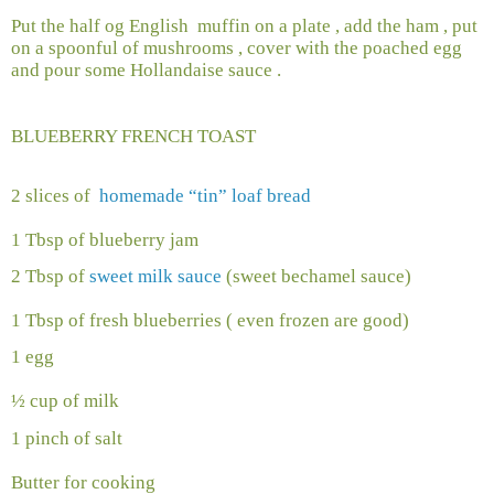
Put the half og English
muffin on a plate , add the ham , put
on a spoonful of mushrooms , cover with the poached egg
and pour some Hollandaise sauce .
BLUEBERRY FRENCH TOAST
2 slices of ​​
homemade “tin” loaf bread
1 Tbsp of blueberry jam
2 Tbsp of
sweet milk sauce
(sweet bechamel sauce)
1 Tbsp of fresh blueberries ( even frozen are good)
1 egg
½ cup of milk
1 pinch of salt
Butter for cooking