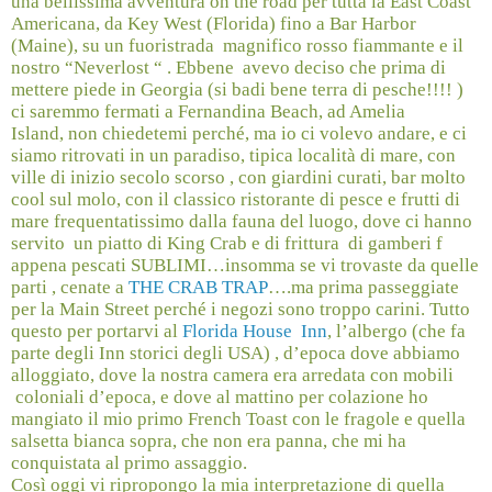
una bellissima avventura on the road per tutta la East Coast
Americana, da Key West (Florida) fino a Bar Harbor
(Maine), su un fuoristrada
magnifico rosso fiammante e il
nostro “Neverlost “ . Ebbene
avevo deciso che prima di
mettere piede in Georgia (si badi bene terra di pesche!!!! )
ci saremmo fermati a Fernandina Beach, ad Amelia
Island,
non chiedetemi perché, ma io ci volevo andare, e ci
siamo ritrovati in un paradiso, tipica località di mare, con
ville di inizio secolo scorso , con giardini curati, bar molto
cool sul molo, con il classico ristorante di pesce e frutti di
mare frequentatissimo dalla fauna del luogo, dove ci hanno
servito un piatto di King Crab e di frittura
di gamberi f
appena pescati SUBLIMI…insomma se vi trovaste da quelle
parti , cenate a
THE CRAB TRAP
….ma prima passeggiate
per la Main Street perché i negozi sono troppo carini. Tutto
questo per portarvi al
Florida House
Inn
, l’albergo (che fa
parte degli Inn storici degli USA) , d’epoca dove abbiamo
alloggiato, dove la nostra camera era arredata con mobili
coloniali d’epoca, e dove al mattino per colazione ho
mangiato il mio primo French Toast con le fragole e quella
salsetta bianca sopra, che non era panna, che mi ha
conquistata al primo assaggio.
Così oggi vi ripropongo la mia interpretazione di quella