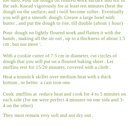
too hard. Pour the dough on floured work surface and stir in
the salt. Knead vigorously for at least ten minutes (beat the
dough on the surface, and i twill become softer.
Eventually
you will get a smooth
dough. Grease a large bowl with
butter , and put the dough to rise, till double (about 1 hour)
Pour
dough on lightly floured work and flatten it with the
hands , making all the air out , up to a thickness of about 1.5
cm , but not more '.
With a cookie cutter of 7.5 cm in diameter, cut circles of
dough that you will put on a floured baking sheet . Let
muffins rest for 15/20 minutes, covered with a cloth .
Heat a nonstick skillet over medium heat with a thick
bottom , or better
a cast iron one.
Cook
muffins at
reduce heat and cook for 4 to 5 minutes on
each side (for me were perfect 4 minutes on one side and 3-
4 on the other)
They must remain very soft and not dry out .