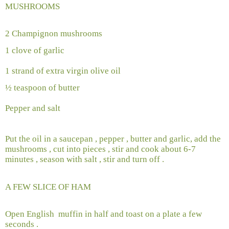
MUSHROOMS
2 Champignon mushrooms
1 clove of garlic
1 strand of extra virgin olive oil
½ teaspoon of butter
Pepper and salt
Put the oil in a saucepan , pepper , butter and garlic, add the
mushrooms , cut into pieces , stir and cook about 6-7
minutes , season with salt , stir and turn off .
A FEW SLICE OF HAM
Open English
muffin in half and toast on a plate a few
seconds .