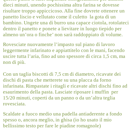
dieci minuti, unendo pochissima altra farina se dovesse
risultare troppo appiccicoso. Alla fine dovrete ottenere un
panetto liscio e vellutato come il culetto
la gota di un
bambino. Ungete una di burro una capace ciotola, rotolateci
dentro il panetto e ponete a lievitare in luogo tiepido per
almeno un’ora o finche’ non sarà raddoppiato di volume.
Rovesciate nuovamente l’impasto sul piano di lavoro
leggermente infarinato e appiattitelo con le mani, facendo
uscire tutta l’aria, fino ad uno spessore di circa 1,5 cm, ma
non di più.
Con un taglia biscotti di 7,5 cm di diametro, ricavate dei
dischi di pasta che metterete su una placca da forno
infarinata. Rimpastate i ritagli e ricavate altri dischi fino ad
esaurimento della pasta. Lasciate riposare i muffin
per
15/20 minuti, coperti da un panno o da un’altra teglia
rovesciata.
Scaldate a fuoco medio una padella antiaderente a fondo
spesso o, ancora meglio, in ghisa (io ho usato il mio
bellissimo testo per fare le piadine romagnole)