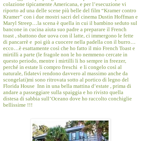
colazione tipicamente Americana, e per l’esecuzione vi
riporto ad una delle scene più belle del film “Kramer contro
Kramer” con i due mostri sacri del cinema Dustin Hoffman e
Maryl Streep…la scena è quella in cui il bambino seduto sul
bancone in cucina aiuta suo padre a preparare il French
toast , sbattono due uova con il latte, ci immergono le fette
di pancarrè e
poi giù a cuocere nella padella con il burro…
ecco…è esattamente così che ho fatto il mio French Toast e
mirtilli a parte (le fragole non le ho nemmeno cercate in
questo periodo, mentre i mirtilli li ho sempre in freezer,
perché in estate li compro freschi
e li congelo così al
naturale, fidatevi rendono davvero al massimo anche da
scongelati)mi sono ritrovata sotto al portico di legno del
Florida House Inn in una bella mattina d’estate , prima di
andare a passeggiare sulla spaiggia e ho rivisto quella
distesa di sabbia sull’Oceano dove ho raccolto conchiglie
bellissime !!!