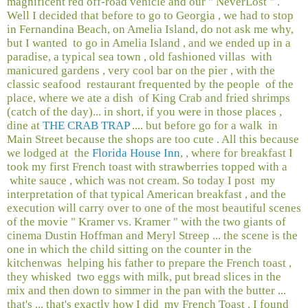
magnificent red off-road vehicle and our " NeverLost " .
Well I decided that before to go to Georgia , we had to stop
in Fernandina Beach, on Amelia Island, do not ask me why,
but I wanted
to go in Amelia Island , and we ended up in a
paradise, a typical sea town ​​, old fashioned villas
with
manicured gardens , very cool bar on the pier , with the
classic seafood
restaurant frequented by the people
of the
place, where we ate a dish
of King Crab and fried shrimps
(catch of the day)... in short, if you were in those places ,
dine at
THE CRAB TRAP
.... but before go for a walk
in
Main Street because the shops are too cute . All this because
we lodged at
the
Florida House Inn
, , where for breakfast I
took my first French toast with strawberries topped with a
white sauce , which was not cream. So today I post
my
interpretation of that typical American breakfast , and the
execution will carry over to one of the most beautiful scenes
of the movie " Kramer vs. Kramer " with the two giants of
cinema Dustin Hoffman and Meryl Streep ... the scene is the
one in which the child sitting on the counter in the
kitchenwas
helping his father to prepare the French toast ,
they whisked
two eggs with milk, put bread slices in the
mix and then down to simmer in the pan with the butter ...
that's ... that's exactly how I did
my French Toast . I found