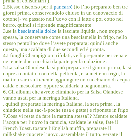
prima di consumarli ).
2.Stesso discorso per il
pancarrè
(io l’ho preparato ben tre
giorni prima, conservandolo chiuso in un canovaccio di
cotone)- va passato nell’uovo con il latte e poi cotto nel
burro, quindi si riprende magnificamente.
3.se la
besciamella dolce
la lasciate liquida , non troppo
spessa, la conservate come una besciamella in frigo, nello
stesso pentolino dove l’avete preparata; quindi anche
questa, una scaldata di due secondi ed è pronta.
4.I funghi Champignon trifolati, ve li preparate per cena e
ne tenete due cucchiai da parte per la colazione .
5.La salsa Olandese la si può preparare il giorno prima, la si
copre a contatto con della pellicola, e si mette in frigo, la
mattina sarà sufficiente aggiungere un cucchiaino di acqua
calda e mescolare, oppure scaldarla a bagnomaria.
6. Gli albumi che avrete eliminato per la Salsa Olandese
vanno usati per la meringa Italiana.
, quindi preparate la meringa Italiana, la sera prima , la
chiudete nella sac-à-poche (usa e getta) e riponete in frigo.
7.Cosa vi resta da fare la mattina stessa?? Mentre scaldate
l’acqua per l’uovo in camicia, scaldate le salse, fate il
French Toast, tostate l’English muffin, preparate il
milkshake cuocete l’uovo, assemblate il tutto, versate il