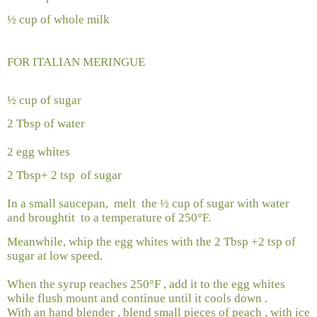
½ cup of whole milk
FOR ITALIAN MERINGUE
½ cup of sugar
2 Tbsp of water
2 egg whites
2 Tbsp+ 2 tsp
of sugar
In a small saucepan,
melt
the ½ cup of sugar with water
and broughtit
to a temperature of 250°F.
Meanwhile, whip the egg whites with the 2 Tbsp +2 tsp of
sugar at low speed.
When the syrup reaches 250°F , add it to the egg whites
while flush mount and continue until it cools down .
With an hand blender , blend small pieces of peach , with ice