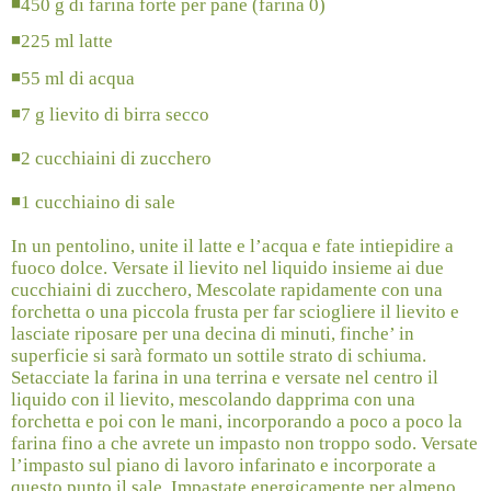
◾
450 g di farina forte per pane (farina 0)
◾
225 ml latte
◾
55 ml di acqua
◾
7 g lievito di birra secco
◾
2 cucchiaini di zucchero
◾
1 cucchiaino di sale
In un pentolino, unite il latte e l’acqua e fate intiepidire a
fuoco dolce. Versate il lievito nel liquido insieme ai due
cucchiaini di zucchero, Mescolate rapidamente con una
forchetta o una piccola frusta per far sciogliere il lievito e
lasciate riposare per una decina di minuti, finche’ in
superficie si sarà formato un sottile strato di schiuma.
Setacciate la farina in una terrina e versate nel centro il
liquido con il lievito, mescolando dapprima con una
forchetta e poi con le mani, incorporando a poco a poco la
farina fino a che avrete un impasto non troppo sodo. Versate
l’impasto sul piano di lavoro infarinato e incorporate a
questo punto il sale. Impastate energicamente per almeno