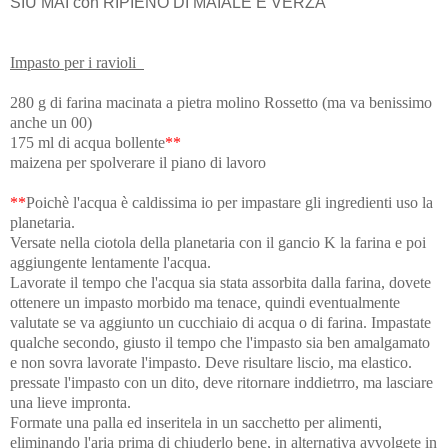
SIU MAI con RIPIENO DI MAIALE E VERZA
Impasto per i ravioli
280 g di farina macinata a pietra molino Rossetto (ma va benissimo
anche un 00)
175 ml di acqua bollente
**
maizena per spolverare il piano di lavoro
**
Poichè l'acqua è caldissima io per impastare gli ingredienti uso la
planetaria.
Versate nella ciotola della planetaria con il gancio K la farina e poi
aggiungente lentamente l'acqua.
Lavorate il tempo che l'acqua sia stata assorbita dalla farina, dovete
ottenere un impasto morbido ma tenace, quindi eventualmente
valutate se va aggiunto un cucchiaio di acqua o di farina. Impastate
qualche secondo, giusto il tempo che l'impasto sia ben amalgamato
e non sovra lavorate l'impasto. Deve risultare liscio, ma elastico.
pressate l'impasto con un dito, deve ritornare inddietrro, ma lasciare
una lieve impronta.
Formate una palla ed inseritela in un sacchetto per alimenti,
eliminando l'aria prima di chiuderlo bene, in alternativa avvolgete in