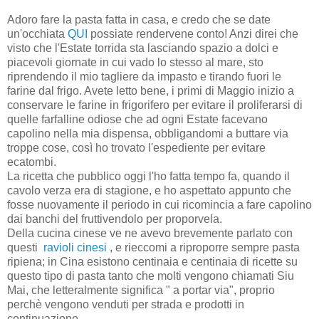
Adoro fare la pasta fatta in casa, e credo che se date
un'occhiata
QUI
possiate rendervene conto! Anzi direi che
visto che l'Estate torrida sta lasciando spazio a dolci e
piacevoli giornate in cui vado lo stesso al mare, sto
riprendendo il mio tagliere da impasto e tirando fuori le
farine dal frigo. Avete letto bene, i primi di Maggio inizio a
conservare le farine in frigorifero per evitare il proliferarsi di
quelle farfalline odiose che ad ogni Estate facevano
capolino nella mia dispensa, obbligandomi a buttare via
troppe cose, così ho trovato l'espediente per evitare
ecatombi.
La ricetta che pubblico oggi l'ho fatta tempo fa, quando il
cavolo verza era di stagione, e ho aspettato appunto che
fosse nuovamente il periodo in cui ricomincia a fare capolino
dai banchi del fruttivendolo per proporvela.
Della cucina cinese ve ne avevo brevemente parlato con
questi
ravioli cinesi
, e rieccomi a riproporre sempre pasta
ripiena; in Cina esistono centinaia e centinaia di ricette su
questo tipo di pasta tanto che molti vengono chiamati Siu
Mai, che letteralmente significa " a portar via", proprio
perchè vengono venduti per strada e prodotti in
continuazione.