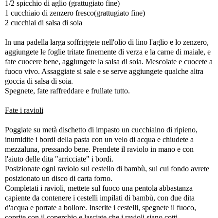
1/2 spicchio di aglio (grattugiato fine)
1 cucchiaio di zenzero fresco(grattugiato fine)
2 cucchiai di salsa di soia
In una padella larga soffriggete nell'olio di lino l'aglio e lo zenzero,
aggiungete le foglie tritate finemente di verza e la carne di maiale, e
fate cuocere bene, aggiungete la salsa di soia. Mescolate e cuocete a
fuoco vivo. Assaggiate si sale e se serve aggiungete qualche altra
goccia di salsa di soia.
Spegnete, fate raffreddare e frullate tutto.
Fate i ravioli
Poggiate su metà dischetto di impasto un cucchiaino di ripieno,
inumidite i bordi della pasta con un velo di acqua e chiudete a
mezzaluna, pressando bene. Prendete il raviolo in mano e con
l'aiuto delle dita "arricciate" i bordi.
Posizionate ogni raviolo sul cestello di bambù, sul cui fondo avrete
posizionato un disco di carta forno.
Completati i ravioli, mettete sul fuoco una pentola abbastanza
capiente da contenere i cestelli impilati di bambù, con due dita
d'acqua e portate a bollore. Inserite i cestelli, spegnete il fuoco,
coprite con il coperchio e lasciate che i ravioli siano cotti.